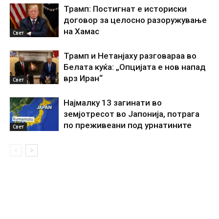
Трамп: Постигнат е историски
договор за целосно разоружување
на Хамас
Свет
Трамп и Нетанјаху разговараа во
Белата куќа: „Опцијата е нов напад
врз Иран“
Свет
Најмалку 13 загинати во
земјотресот во Јапонија, потрага
по преживеани под урнатините
Свет