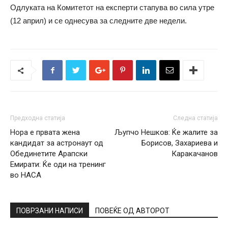
Одлуката на Комитетот на експерти стапува во сила утре
(12 април) и се однесува за следните две недели.
Предходна статија
Следна статија
Нора е првата жена
Љупчо Нешков: Ќе жалите за
кандидат за астронаут од
Борисов, Захариева и
Обединетите Арапски
Каракачанов
Емирати: Ќе оди на тренинг
во НАСА
ПОВРЗАНИ НАПИСИ
ПОВЕЌЕ ОД АВТОРОТ