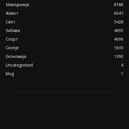
експлицитно видео пред прозорец
April 24, 2019
18+: Се појавија нови голи фотографии од
Северина
August 21, 2018
ПОПУЛАРНИ КАТЕГОРИИ
Македонија
8188
Живот
6047
Свет
5428
Забава
4695
Спорт
4099
Скопје
1633
Економија
1390