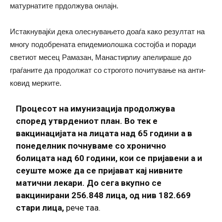
матурнатите прдолжува онлајн.
Истакнувајќи дека олеснувањето доаѓа како резултат на
многу подобрената епидемиолошка состојба и поради
светиот месец Рамазан, Манастирлиу апелираше до
граѓаните да продолжат со строгото почитување на анти-
ковид мерките.
Процесот на имунизација продолжува
според утврдениот план. Во тек е
вакцинацијата на лицата над 65 години а в
понеделник почнуваме со хронично
болицата над 60 години, кои се пријавени а и
сеуште може да се пријават кај нивните
матични лекари. До сега вкупно се
вакцинирани 256.848 лица, од нив 182.669
стари лица,
рече таа.