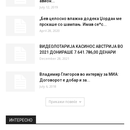
48 %
1.6kmh
5 %
FRI
SAT
SUN
MON
TUE
35
°
36
°
39
°
40
°
40
°
НАЈПОПУЛАРНО
(ВИДЕО) 269 патници во паника, 35
повредени: Поради силни турбуленции
авион...
July 12, 2019
„Бев целосно влажна додека Џордан ме
прскаше со шампањ. Имав се*с...
April 28, 2020
ВИДЕОЛОТАРИЈА КАСИНОС АВСТРИЈА ВО
2021 ДОНИРАШЕ 7.641.786,00 ДЕНАРИ
December 28, 2021