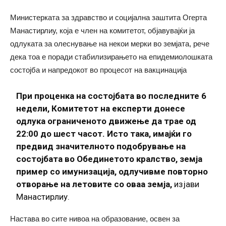
Министерката за здравство и социјална заштита Огерта
Манастирлиу, која е член на комитетот, објавувајќи ја
одлуката за олеснување на некои мерки во земјата, рече
дека тоа е поради стабилизирањето на епидемиолошката
состојба и напредокот во процесот на вакцинација
При проценка на состојбата во последните 6
недели, Комитетот на експерти донесе
одлука ограниченото движење да трае од
22:00 до шест часот. Исто така, имајќи го
предвид значителното подобрување на
состојбата во Обединетото кралство, земја
пример со имунизација, одлучивме повторно
отворање на летовите со оваа земја,
изјави
Манастирлиу.
Настава во сите нивоа на образование, освен за