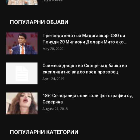
целосно разоружување на Хамас
July 31, 2026
Митева: Потврден новиот состав на ИК на
Унија на жени на...
July 31, 2026
На Табановце, кај грчки државјанин
најдени 64.000 евра
July 31, 2026
ПОПУЛАРНИ ОБЈАВИ
Претседателот на Мадагаскар: СЗО ни
Понуди 20 Милиони Долари Мито ако...
May 20, 2020
Снимена двојка во Скопје над банка во