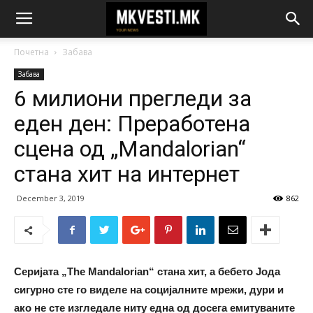
Почетна
Забава
Забава
6 милиони прегледи за
еден ден: Преработена
сцена од „Mandalorian“
стана хит на интернет
December 3, 2019
862
Серијата „The Mandalorian“ стана хит, а бебето Јода
сигурно сте го виделе на социјалните мрежи, дури и
ако не сте изгледале ниту една од досега емитуваните