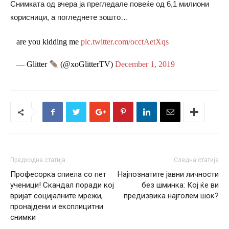
Снимката од вчера ја прегледале повеќе од 6,1 милиони
корисници, а погледнете зошто…
are you kidding me
pic.twitter.com/occtAetXqs
— Glitter
(@xoGlitterTV)
December 1, 2019
Предходна статија
Следна статија
Професорка спиела со пет
Најпознатите јавни личности
ученици! Скандал поради кој
без шминка: Кој ќе ви
вријат социјалните мрежи,
предизвика најголем шок?
пронајдени и експлицитни
снимки