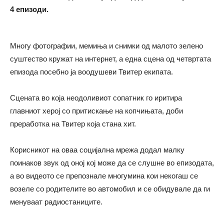
4 епизоди.
Многу фотографии, мемиња и снимки од малото зелено
суштество кружат на интернет, а една сцена од четвртата
епизода посебно ја воодушеви Твитер екипата.
Сцената во која неодоливиот сопатник го иритира
главниот херој со притискање на копчињата, доби
преработка на Твитер која стана хит.
Корисникот на оваа социјална мрежа додал малку
поинаков звук од оној кој може да се слушне во епизодата,
а во видеото се препознале многумина кои некогаш се
возеле со родителите во автомобил и се обидувале да ги
менуваат радиостаниците.