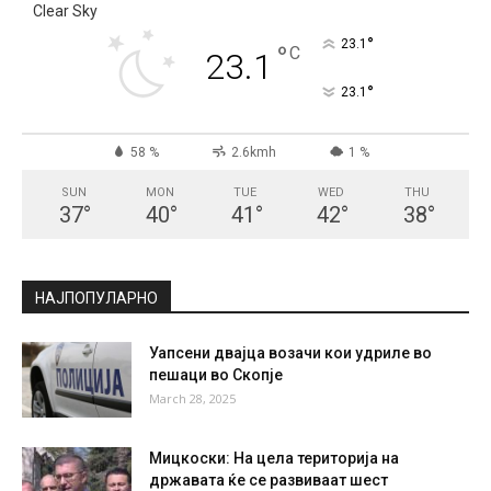
Clear Sky
°
23.1
°
C
23.1
°
23.1
58 %
2.6kmh
1 %
SUN
MON
TUE
WED
THU
37
°
40
°
41
°
42
°
38
°
НАЈПОПУЛАРНО
Уапсени двајца возачи кои удриле во
пешаци во Скопје
March 28, 2025
Мицкоски: На цела територија на
државата ќе се развиваат шест