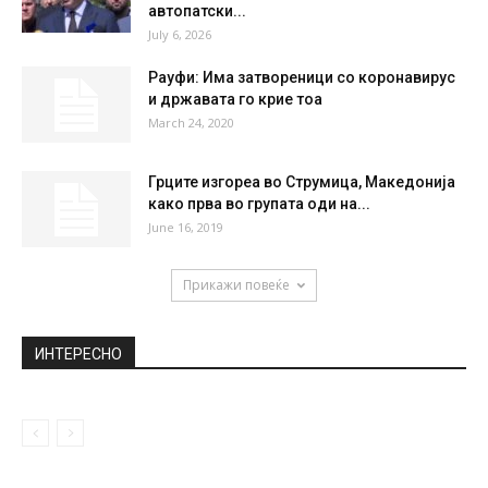
автопатски...
July 6, 2026
Рауфи: Има затвореници со коронавирус
и државата го крие тоа
March 24, 2020
Грците изгореа во Струмица, Македонија
како прва во групата оди на...
June 16, 2019
Прикажи повеќе
ИНТЕРЕСНО