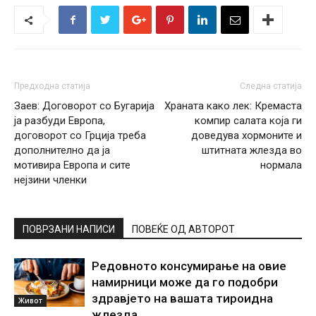
Предходна статија
Следна статија
Заев: Договорот со Бугарија
Храната како лек: Кремаста
ја разбуди Европа,
компир салата која ги
договорот со Грција треба
доведува хормоните и
дополнително да ја
штитната жлезда во
мотивира Европа и сите
нормала
нејзини членки
ПОВРЗАНИ НАПИСИ
ПОВЕЌЕ ОД АВТОРОТ
Редовното консумирање на овие
намирници може да го подобри
здравјето на вашата тироидна
Живот
жлезда