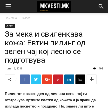
Почетна
Живот
Живот
За мека и свиленкава
кожа: Евтин пилинг од
зелен чај кој лесно се
подготвува
June 16, 2018
1102
Пилингот е важен дел од личната нега – тој ги
отстранува мртвите клетки од кожата и ја прави да
изгледа посветло и поздраво. Но, знаете ли што е