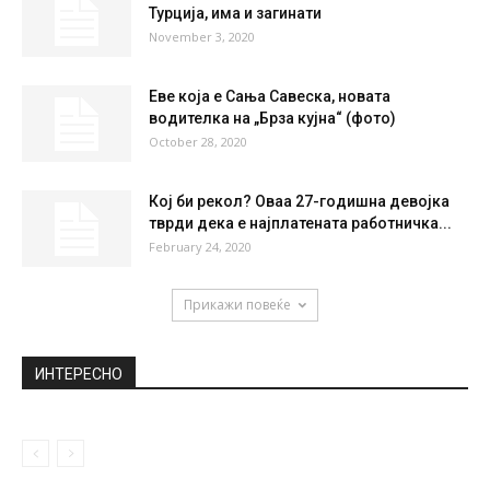
37
°
40
°
41
°
42
°
38
°
НАЈПОПУЛАРНО
Случај Титаник: Судењето одложено по 5
часа чекање
November 25, 2020
Видео: Се превртел брод со туристи во
Турција, има и загинати
November 3, 2020
Еве која е Сања Савеска, новата
водителка на „Брза кујна“ (фото)
October 28, 2020
Кој би рекол? Оваа 27-годишна девојка
тврди дека е најплатената работничка...