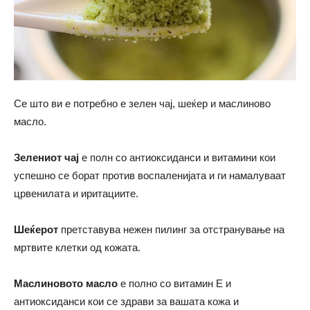
Се што ви е потребно е зелен чај, шеќер и маслиново
масло.
Зелениот чај
е полн со антиоксиданси и витамини кои
успешно се борат против воспаленијата и ги намалуваат
црвенилата и иритациите.
Шеќерот
претставува нежен пилинг за отстранување на
мртвите клетки од кожата.
Маслиновото масло
е полно со витамин Е и
антиоксиданси кои се здрави за вашата кожа и