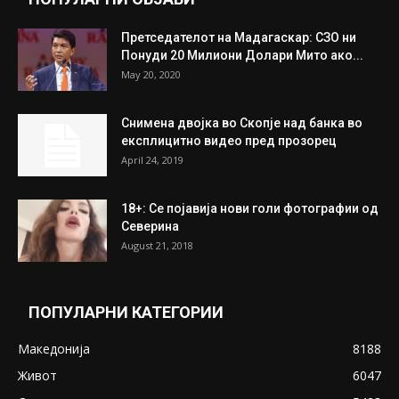
Митева: Потврден новиот состав на ИК на
Унија на жени на...
July 31, 2026
На Табановце, кај грчки државјанин
најдени 64.000 евра
July 31, 2026
ПОПУЛАРНИ ОБЈАВИ
Претседателот на Мадагаскар: СЗО ни
Понуди 20 Милиони Долари Мито ако...
May 20, 2020
Снимена двојка во Скопје над банка во
експлицитно видео пред прозорец
April 24, 2019