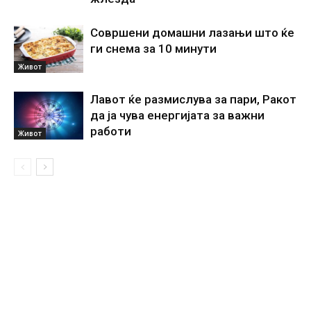
Совршени домашни лазањи што ќе
ги снема за 10 минути
Живот
Лавот ќе размислува за пари, Ракот
да ја чува енергијата за важни
работи
Живот