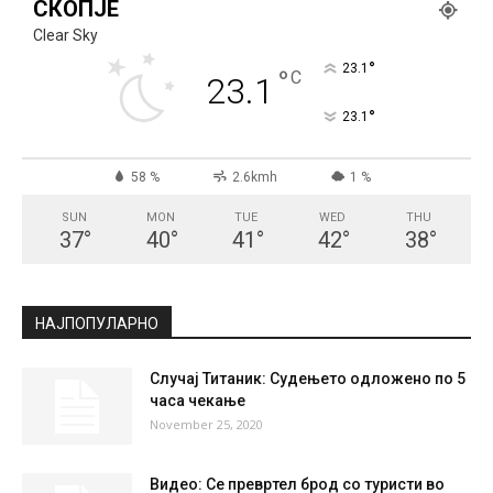
СКОПЈЕ
Clear Sky
°
23.1
°
C
23.1
°
23.1
58 %
2.6kmh
1 %
SUN
MON
TUE
WED
THU