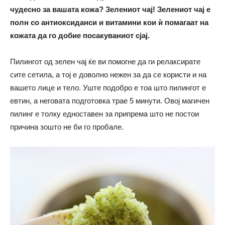
чудесно за вашата кожа? Зелениот чај! Зелениот чај е
полн со антиоксиданси и витамини кои ѝ помагаат на
кожата да го добие посакуваниот сјај.
Пилингот од зелен чај ќе ви помогне да ги релаксирате
сите сетила, а тој е доволно нежен за да се користи и на
вашето лице и тело. Уште подобро е тоа што пилингот е
евтин, а неговата подготовка трае 5 минути. Овој магичен
пилинг е толку едноставен за припрема што не постои
причина зошто не би го пробале.