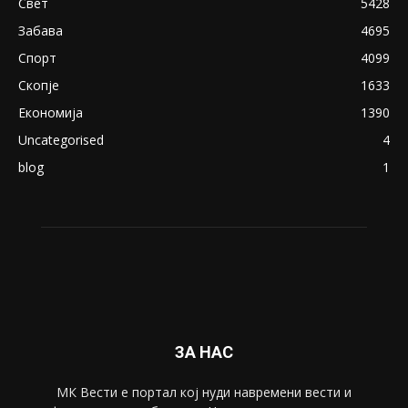
18+: Се појавија нови голи фотографии од
Северина
August 21, 2018
ПОПУЛАРНИ КАТЕГОРИИ
Македонија
8188
Живот
6047
Свет
5428
Забава
4695
Спорт
4099
Скопје
1633
Економија
1390
Uncategorised
4
blog
1