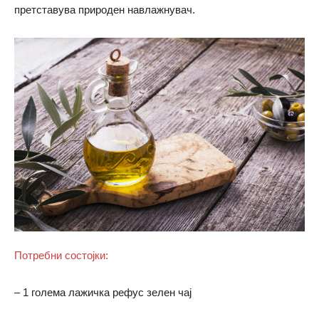
претставува природен навлажнувач.
Потребни состојки:
– 1 голема лажичка рефус зелен чај