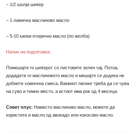
– 1/2 шолја шеќер
– 1 лажичка маслиново масло
– 5-10 капки етерично масло (по желба)
Начин на подготовка:
Помешајте го шеќерот со листовите зелен чај. Потоа,
додадете го маслиновото масло и мешајте се додека не
добиете хомогена смеса. Ваквиот пилинг треба да се чува
на суво и темно место, а истиот има рок од 4 месеци.
Совет плус:
Наместо маслиново масло, можете да
користите и масло од авокадо или кокосово масло.