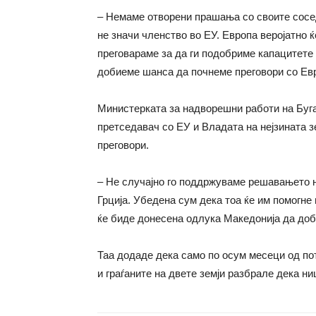
– Немаме отворени прашања со своите сосед
не значи членство во ЕУ. Европа веројатно ќ
преговараме за да ги подобриме капацитете
добиеме шанса да почнеме преговори со Евр
Министерката за надворешни работи на Буга
претседавач со ЕУ и Владата на нејзината з
преговори.
– Не случајно го поддржуваме решавањето н
Грција. Убедена сум дека тоа ќе им помогне
ќе биде донесена одлука Македонија да доб
Таа додаде дека само по осум месеци од по
и граѓаните на двете земји разбрале дека ни