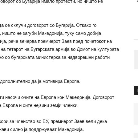
говорот со Бугарија имало протести, но ништо не
а се склучи договорот со Бугарија. Откако го
, ништо не загуби Македонија, туку само добија
ција, рече вечерва премиерот Заев пред почетокот на
на тетарот на Бугарската армија во Домот на културата
но со бугарската министерка за надворешни работи
 дополнително да ја мотивира Европа.
 ги насочи очите на Европа кон Македонија. Договорот
 Европа и сите нејзини земји членки.
вори за членство во ЕУ, премиерот Заев вели дека
ржави силно ја поддржуваат Македонија.