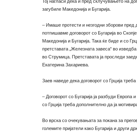
Тој нагласи дека и пред склучувањето на до
загубиле Македонија и Бугарија.
– Имаше протести и незгодни зборови пред д
потпишавме договорот со Бугарија во Скопје
Македонија и Бугарија. Така ќе биде и со Гр
претставата „Железната завеса“ во изведба 
во Струмица. Претставата ја проследи заед
Екатерина Захариева.
Заев наведе дека договорот со Грција треба
– Договорот со Бугарија ја разбуди Европа и
со Грција треба дополнително да ја мотивира
Во врска со очекувањата за покана за прего
големите пријатели како Бугарија и други д