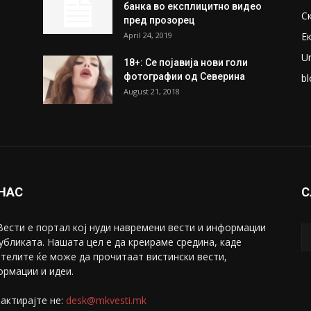
банка во експлицитно видео
С
пред прозорец
April 24, 2019
Е
U
18+: Се појавија нови голи
фотографии од Северина
bl
August 21, 2018
 НАС
С
ести е портал коj нуди навремени вести и информации
убликата. Нашата цел е да креираме средина, каде
телите ќе може да прочитаат вистински вести,
рмации и идеи.
актирајте не:
desk@mkvesti.mk