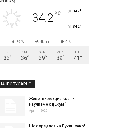
СКОПЈЕ
Clear Sky
°
34.2
°
C
34.2
°
34.2
20 %
4kmh
0 %
FRI
SAT
SUN
MON
TUE
33
°
36
°
39
°
39
°
41
°