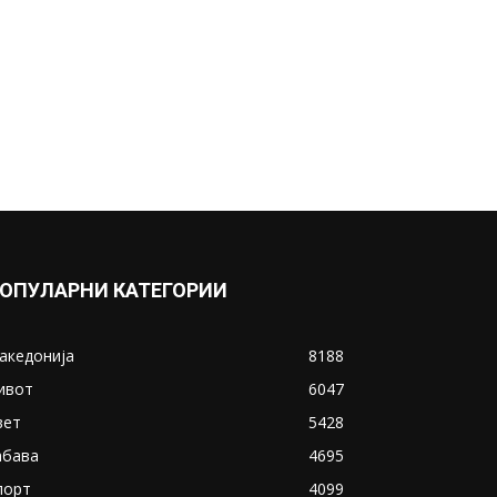
ОПУЛАРНИ КАТЕГОРИИ
акедонија
8188
ивот
6047
вет
5428
абава
4695
порт
4099