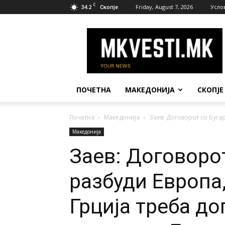
C
34.2
Friday, August 7, 2026
Усло
Скопје
МК
Вести
ПОЧЕТНА
МАКЕДОНИЈА
СКОПЈЕ
Почетна
Македонија
Заев: Договорот со Бугар
Македонија
Заев: Договорот
разбуди Европа
Грција треба до