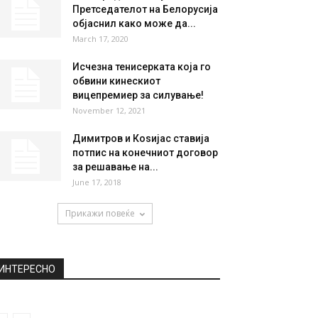
НАЈПОПУЛАРНО
Животни лекции кои ги
научивме од „Кум“
April 1, 2020
Шок предлог на Лукашенко!
Претседателот на Белорусија
објаснил како може да...
March 17, 2020
Исчезна тенисерката која го
обвини кинескиот
вицепремиер за силување!
November 12, 2021
Димитров и Коѕијас ставија