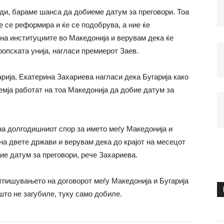
и, бараме шанса да добиеме датум за преговори. Тоа
е се реформира и ќе се подобрува, а ние ќе
 на институциите во Македонија и верувам дека ќе
опската унија, нагласи премиерот Заев.
рија, Екатерина Захариева нагласи дека Бугарија како
емја работат на тоа Македонија да добие датум за
а долгодишниот спор за името меѓу Македонија и
 на двете држави и верувам дека до крајот на месецот
ие датум за преговори, рече Захариева.
тпишувањето на договорот меѓу Македонија и Бугарија
што не загубиле, туку само добиле.