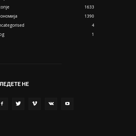
копје
1633
кономија
1390
ncategorised
4
og
1
ЛЕДЕТЕ НЕ