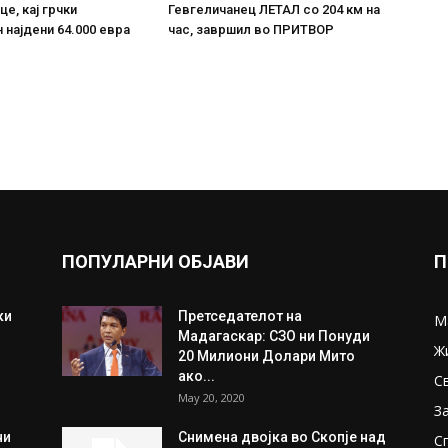
е, кај грчки
Гевгеличанец ЛЕТАЛ со 204 км на
 најдени 64.000 евра
час, завршил во ПРИТВОР
ПОПУЛАРНИ ОБЈАВИ
П
ки
Претседателот на
М
Мадагаскар: СЗО ни Понуди
Ж
20 Милиони Долари Мито
ако...
С
May 20, 2020
З
ни
Снимена двојка во Скопје над
С