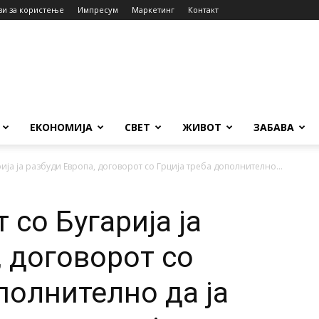
ви за користење
Импресум
Маркетинг
Контакт
ЕКОНОМИЈА
СВЕТ
ЖИВОТ
ЗАБАВА
ија ја разбуди Европа, договорот со Грција треба дополнително...
 со Бугарија ја
, договорот со
полнително да ја