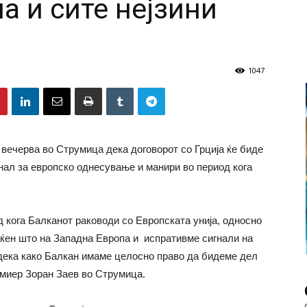
а и сите нејзини
1047
 вечерва во Струмица дека договорот со Грција ќе биде
нал за европско однесување и манири во период кога
д кога Балканот раководи со Европската унија, односно
еќен што на Западна Европа и испративме сигнали на
дека како Балкан имаме целосно право да бидеме дел
емиер Зоран Заев во Струмица.