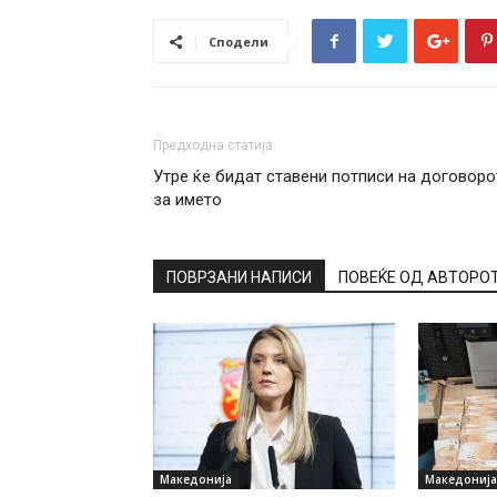
Сподели
Предходна статија
Утре ќе бидат ставени потписи на договоро
за името
ПОВРЗАНИ НАПИСИ
ПОВЕЌЕ ОД АВТОРО
Македонија
Македонија