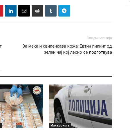
Следна статија
т
За мека и свиленкава кожа: Евтин пилинг од
зелен чај кој лесно се подготвува
Т
Македонија