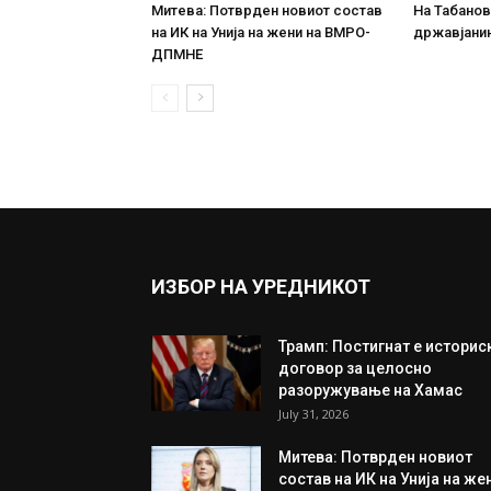
Митева: Потврден новиот состав
На Табановц
на ИК на Унија на жени на ВМРО-
државјанин
ДПМНЕ
ИЗБОР НА УРЕДНИКОТ
Трамп: Постигнат е историс
договор за целосно
разоружување на Хамас
July 31, 2026
Митева: Потврден новиот
состав на ИК на Унија на же