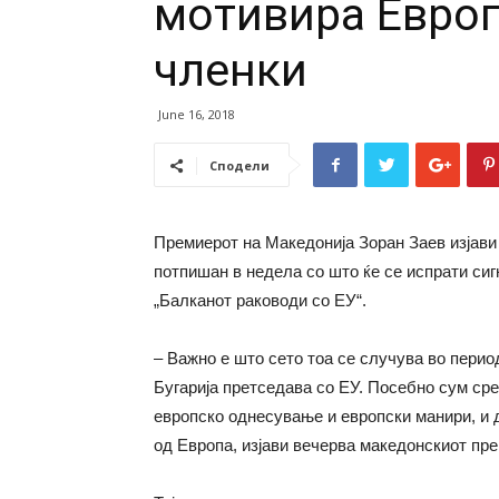
мотивира Европ
членки
June 16, 2018
Сподели
Премиерот на Македонија Зоран Заев изјави
потпишан в недела со што ќе се испрати сиг
„Балканот раководи со ЕУ“.
– Важно е што сето тоа се случува во перио
Бугарија претседава со ЕУ. Посебно сум ср
европско однесување и европски манири, и 
од Европа, изјави вечерва македонскиот пр