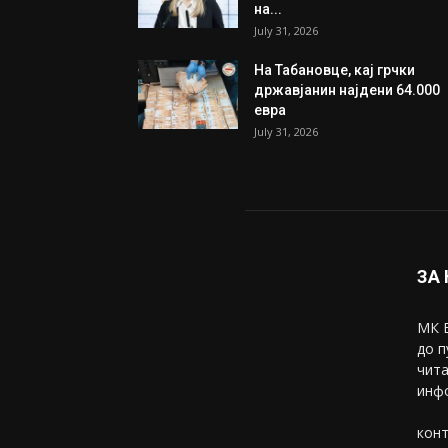
на...
July 31, 2026
На Табановце, кај грчки
државјанин најдени 64.000
евра
July 31, 2026
ЗА
МК В
до п
чита
инфо
конт