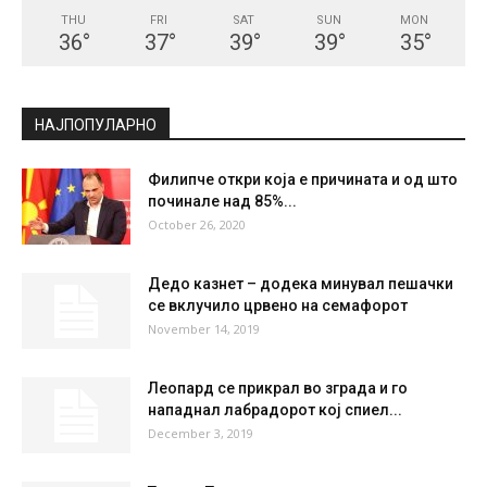
СКОПЈЕ
Few Clouds
°
21.7
°
C
21.7
°
21.7
36 %
1.5kmh
12 %
THU
FRI
SAT
SUN
MON
36
°
37
°
39
°
39
°
35
°
НАЈПОПУЛАРНО
Филипче откри која е причината и од што
починале над 85%...
October 26, 2020