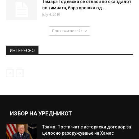
Дедо казнет – додека минувал пешачки
се вклучило црвено на семафорот
November 14, 2019
Леопард се прикрал во зграда и го
нападнал лабрадорот кој спиел...
December 3, 2019
Тамара Тодевска се огласи по скандалот
со химната, бара прошка од...
July 4, 2019
Прикажи повеќе
ИНТЕРЕСНО