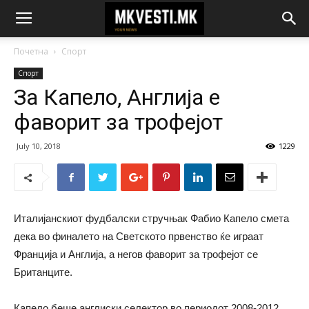
Почетна
Спорт
Спорт
За Капело, Англија е
фаворит за трофејот
July 10, 2018
1229
Италијанскиот фудбалски стручњак Фабио Капело смета
дека во финалето на Светското првенство ќе играат
Франција и Англија, а негов фаворит за трофејот се
Британците.
Капело беше англиски селектор во периодот 2008-2012.