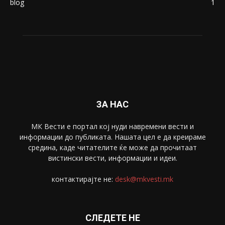
Живот
6047
Свет
5428
Забава
4695
Спорт
4099
Скопје
1633
Економија
1390
Uncategorised
4
blog
1
ЗА НАС