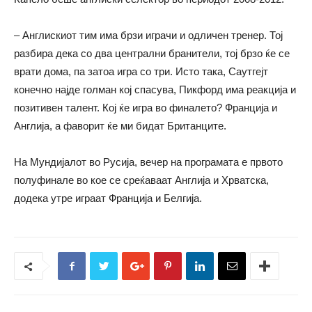
– Англискиот тим има брзи играчи и одличен тренер. Тој
разбира дека со два централни бранители, тој брзо ќе се
врати дома, па затоа игра со три. Исто така, Саутгејт
конечно најде голман кој спасува, Пикфорд има реакција и
позитивен талент. Кој ќе игра во финалето? Франција и
Англија, а фаворит ќе ми бидат Британците.
На Мундијалот во Русија, вечер на програмата е првото
полуфинале во кое се среќаваат Англија и Хрватска,
додека утре играат Франција и Белгија.