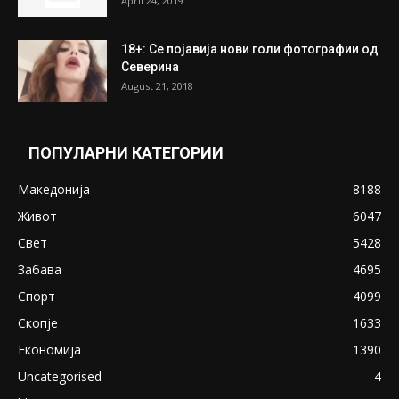
ПОПУЛАРНИ ОБЈАВИ
Претседателот на Мадагаскар: СЗО ни
Понуди 20 Милиони Долари Мито ако...
May 20, 2020
Снимена двојка во Скопје над банка во
експлицитно видео пред прозорец
April 24, 2019
18+: Се појавија нови голи фотографии од
Северина
August 21, 2018
ПОПУЛАРНИ КАТЕГОРИИ
Македонија
8188