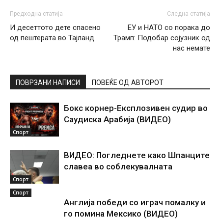
Предходна статија
Следна статија
И десеттото дете спасено
ЕУ и НАТО со порака до
од пештерата во Тајланд
Трамп: Подобар сојузник од
нас немате
ПОВРЗАНИ НАПИСИ
ПОВЕЌЕ ОД АВТОРОТ
Бокс корнер-Експлозивен судир во
Саудиска Арабија (ВИДЕО)
Спорт
ВИДЕО: Погледнете како Шпанците
славеа во соблекувалната
Спорт
Спорт
Англија победи со играч помалку и
го помина Мексико (ВИДЕО)