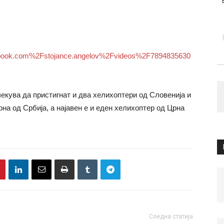
ook.com%2Fstojance.angelov%2Fvideos%2F7894835630
екува да пристигнат и два хелихоптери од Словенија и
она од Србија, а најавен е и еден хелихоптер од Црна
Следна статија