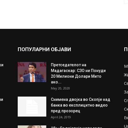
ПОПУЛАРНИ ОБЈАВИ
П
ки
Претседателот на
М
Мадагаскар: СЗО ни Понуди
Ж
20 Милиони Долари Мито
ако...
С
May 20, 2020
З
ни
Снимена двојка во Скопје над
С
банка во експлицитно видео
С
пред прозорец
April 24, 2019
Е
U