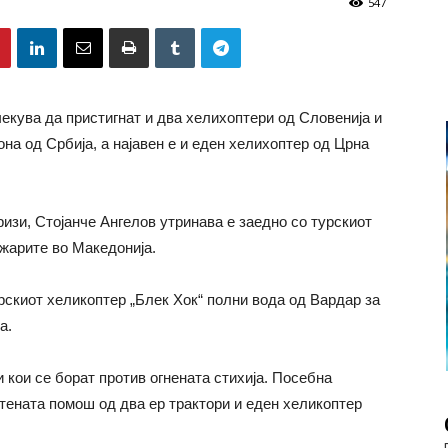
547
екува да пристигнат и два хелихоптери од Словенија и
она од Србија, а најавен е и еден хелихоптер од Црна
изи, Стојанче Ангелов утринава е заедно со турскиот
ожарите во Македонија.
урскиот хеликоптер „Блек Хок“ полни вода од Вардар за
а.
 кои се борат против огнената стихија. Посебна
атената помош од два ер трактори и еден хеликоптер