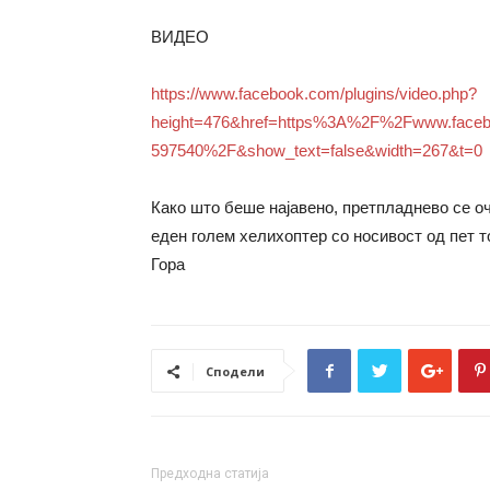
ВИДЕО
https://www.facebook.com/plugins/video.php?
height=476&href=https%3A%2F%2Fwww.faceb
597540%2F&show_text=false&width=267&t=0
Како што беше најавено, претпладнево се оч
еден голем хелихоптер со носивост од пет т
Гора
Сподели
Предходна статија