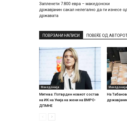
Запленети 7.800 евра – македонски
државјанин сакал нелегално да ги изнесе о
државата
ПОВРЗАНИ НАПИСИ
ПОВЕЌЕ ОД АВТОРО
Македонија
Македонија
Митева: Потврден новиот состав
На Табановц
на ИК на Унија на жени на ВМРО-
државјанин
ДПМНЕ