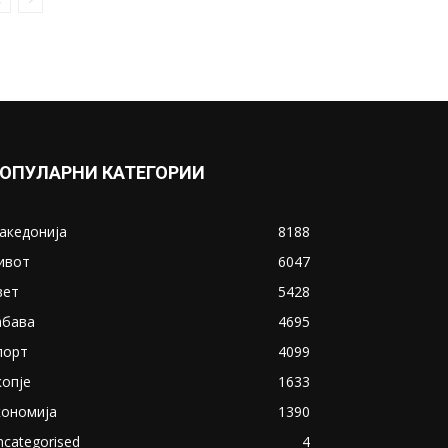
ОПУЛАРНИ КАТЕГОРИИ
акедонија
8188
ивот
6047
вет
5428
абава
4695
порт
4099
копје
1633
кономија
1390
ncategorised
4