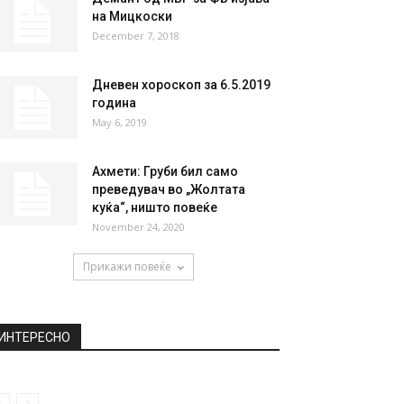
на Мицкоски
December 7, 2018
Дневен хороскоп за 6.5.2019
година
May 6, 2019
Ахмети: Груби бил само
преведувач во „Жолтата
куќа“, ништо повеќе
November 24, 2020
Прикажи повеќе
ИНТЕРЕСНО