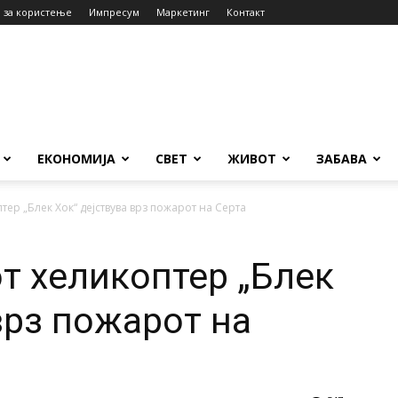
 за користење
Импресум
Маркетинг
Контакт
ЕКОНОМИЈА
СВЕТ
ЖИВОТ
ЗАБАВА
тер „Блек Хок“ дејствува врз пожарот на Серта
т хеликоптер „Блек
врз пожарот на