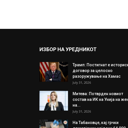
ИЗБОР НА УРЕДНИКОТ
Трамп: Постигнат е историс
договор за целосно
разоружување на Хамас
July 31, 2026
Митева: Потврден новиот
состав на ИК на Унија на же
на...
July 31, 2026
На Табановце, кај грчки