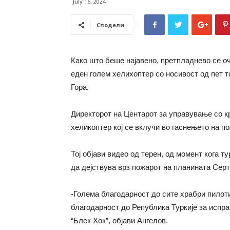
July 16, 2024
Сподели
Како што беше најавено, претпладнево се оч
еден голем хелихоптер со носивост од пет т
Гора.
Директорот на Центарот за управување со кр
хеликоптер кој се вклучи во гаснењето на п
Тој објави видео од терен, од момент кога т
да дејствува врз пожарот на планината Серт
-Голема благодарност до сите храбри пилоти
благодарност до Република Туркије за испр
“Блек Хок”, објави Ангелов.