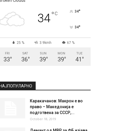
Broken Clouds
°
34
°
C
34
°
34
25 %
3.9kmh
67 %
FRI
SAT
SUN
MON
TUE
33
°
36
°
39
°
39
°
41
°
НАЈПОПУЛАРНО
Каракачанов: Макрон е во
право – Македонија е
подготвена за СССР,...
October 18, 2019
Демант од МВР за ФБ изјава