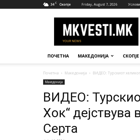
C
34
Friday, August 7, 2026
Услови
Скопје
МК
Вести
ПОЧЕТНА
МАКЕДОНИЈА
СКОПЈЕ
Почетна
Македонија
ВИДЕО: Турскиот хеликоп
Македонија
ВИДЕО: Турскио
Хок“ дејствува 
Серта