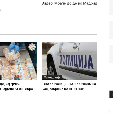
Видео: Мбапе дојде во Мадрид
д
Т
Македонија
е, кај грчки
Гевгеличанец ЛЕТАЛ со 204 км на
 најдени 64.000 евра
час, завршил во ПРИТВОР