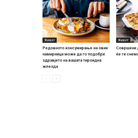
Живот
Живот
Редовното консумирање на овие
Совршени 
намирници може да го подобри
ќе ги снема
здравјето на вашата тироидна
жлезда