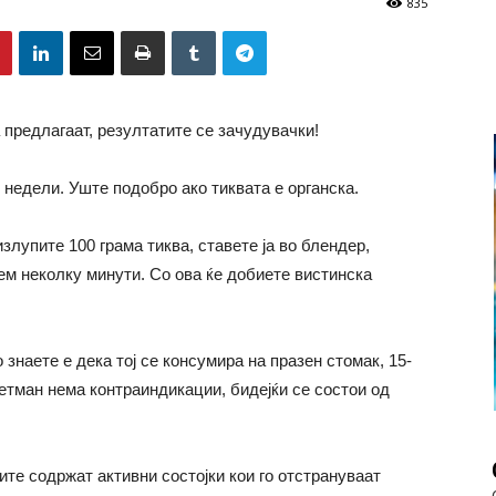
835
а предлагаат, резултатите се зачудувачки!
 недели.
Уште подобро ако тиквата е
органска
.
злупите 100 грама тиква, ставете ја во блендер,
ем неколку минути.
Со о
ва ќе добиете вистинска
о знаете е дека тој се консумира на празен стомак, 15-
третман нема контраиндикации, бидејќи се состои од
ите содржат активни состојки кои го отстрануваат