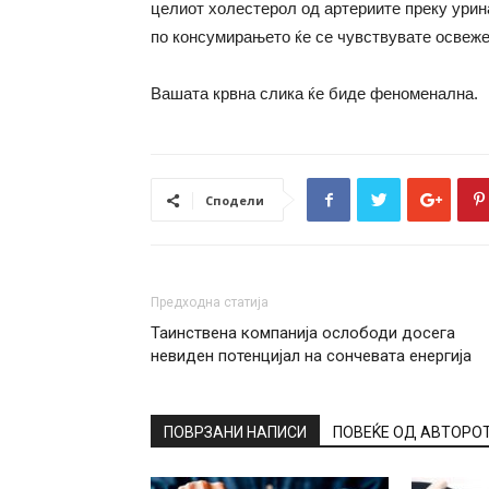
целиот холестерол од артериите преку урин
по консумирањето ќе се чувствувате освеже
Вашата крвна слика ќе биде феноменална.
Сподели
Предходна статија
Таинствена компанија ослободи досега
невиден потенцијал на сончевата енергија
ПОВРЗАНИ НАПИСИ
ПОВЕЌЕ ОД АВТОРО