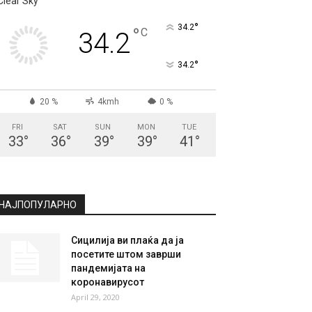
Clear Sky
°
34.2
°
C
34.2
°
34.2
20 %
4kmh
0 %
FRI
SAT
SUN
MON
TUE
33
°
36
°
39
°
39
°
41
°
НАЈПОПУЛАРНО
Сицилија ви плаќа да ја
посетите штом заврши
пандемијата на
коронавирусот
April 29, 2020