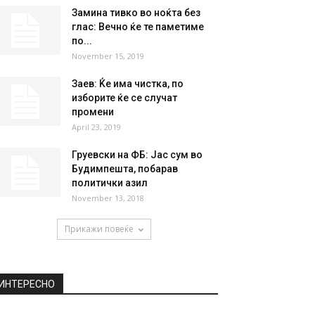
Замина тивко во ноќта без
глас: Вечно ќе те паметиме
по...
November 15, 2019
Заев: Ќе има чистка, по
изборите ќе се случат
промени
April 23, 2019
Груевски на ФБ: Јас сум во
Будимпешта, побарав
политички азил
November 13, 2018
Прикажи повеќе
ИНТЕРЕСНО