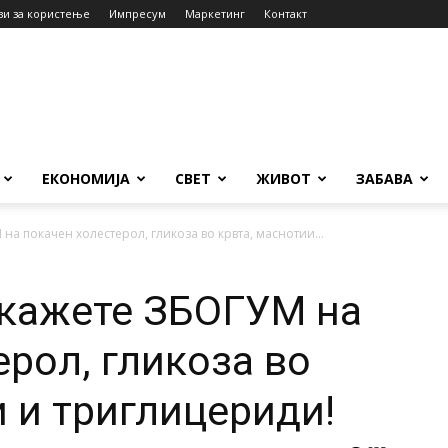
ви за користење
Импресум
Маркетинг
Контакт
ЕКОНОМИЈА
СВЕТ
ЖИВОТ
ЗАБАВА
 на покачен холестерол, гликоза во крвта, маснотии...
, кажете ЗБОГУМ на
ерол, гликоза во
и и триглицериди!