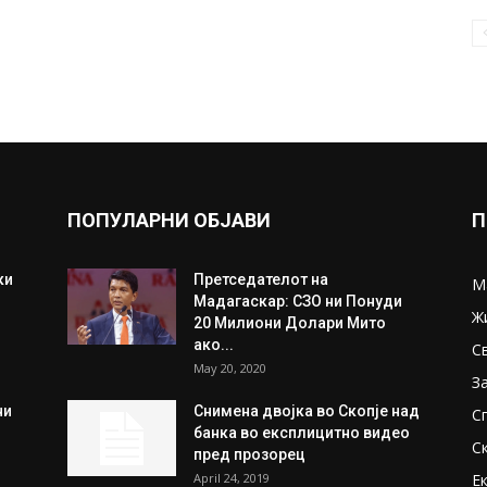
ПОПУЛАРНИ ОБЈАВИ
П
ки
Претседателот на
М
Мадагаскар: СЗО ни Понуди
Ж
20 Милиони Долари Мито
ако...
С
May 20, 2020
З
ни
Снимена двојка во Скопје над
С
банка во експлицитно видео
С
пред прозорец
April 24, 2019
Е