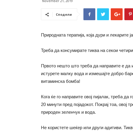
November 21, 2019
Сподели
Природната терапија, која дури и лекарите ј
Треба да консумирате тиква на секои четири
Првото нешто што треба да направите е да и
истурете малку вода и измешајте добро бар
витаминска бомба!
Кога ќе го направите овој пијалак, треба да г
20 минути пред појадокот.
Покрај тоа, овој 
природен зеленчук и вода.
Не користете шеќер или други адитиви.
Тикв