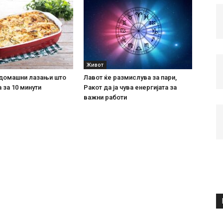
Живот
домашни лазањи што
Лавот ќе размислува за пари,
 за 10 минути
Ракот да ја чува енергијата за
важни работи