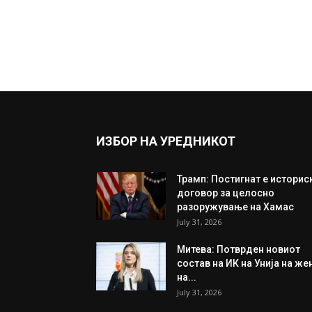
ИЗБОР НА УРЕДНИКОТ
Трамп: Постигнат е историс
договор за целосно
разоружување на Хамас
July 31, 2026
Митева: Потврден новиот
состав на ИК на Унија на же
на...
July 31, 2026