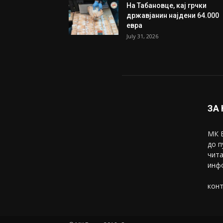
На Табановце, кај грчки
државјанин најдени 64.000
евра
July 31, 2026
ЗА
МК В
до п
чита
инфо
конт