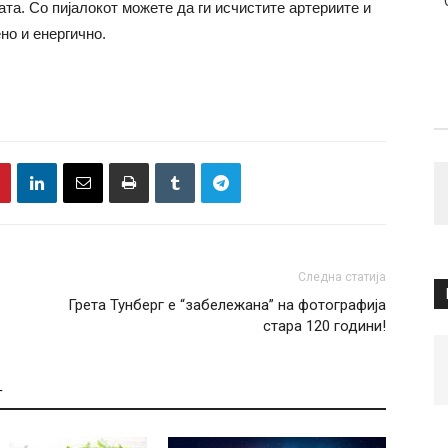
ата.
Со п
ијалокот можете да ги исчистите артериите и
но и енергично.
Следна статија
Грета Тунберг е “забележана” на фотографија
стара 120 години!
Т