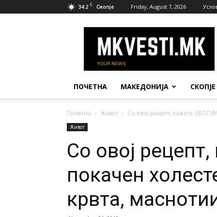
C
34.2
Friday, August 7, 2026
Усло
Скопје
МК
Вести
ПОЧЕТНА
МАКЕДОНИЈА
СКОПЈЕ
Почетна
Живот
Со овој рецепт, кажете ЗБОГУМ
Живот
Со овој рецепт
покачен холест
крвта, масноти