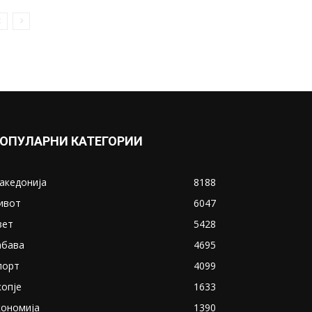
ОПУЛАРНИ КАТЕГОРИИ
акедонија
8188
ивот
6047
вет
5428
абава
4695
порт
4099
копје
1633
кономија
1390