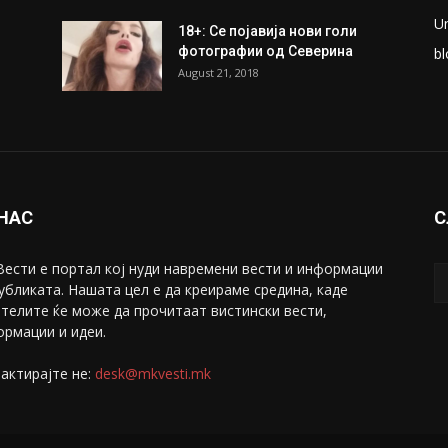
U
18+: Се појавија нови голи
фотографии од Северина
bl
August 21, 2018
 НАС
С
ести е портал коj нуди навремени вести и информации
убликата. Нашата цел е да креираме средина, каде
телите ќе може да прочитаат вистински вести,
рмации и идеи.
актирајте не:
desk@mkvesti.mk