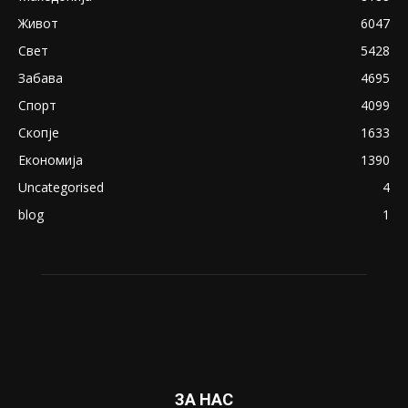
April 24, 2019
18+: Се појавија нови голи фотографии од
Северина
August 21, 2018
ПОПУЛАРНИ КАТЕГОРИИ
Македонија
8188
Живот
6047
Свет
5428
Забава
4695
Спорт
4099
Скопје
1633
Економија
1390
Uncategorised
4