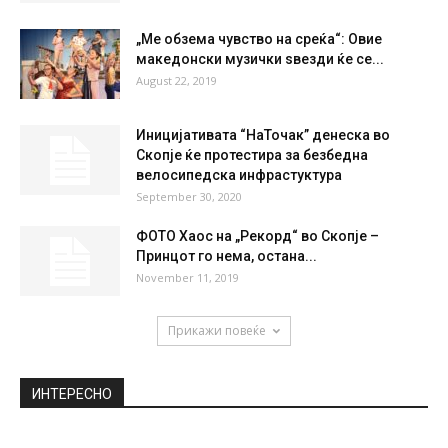
MON
TUE
WED
THU
FRI
37
°
40
°
41
°
40
°
34
°
НАЈПОПУЛАРНО
Талески: Немавме решение за одбраната,
само Лазаров погодуваше од надвор
January 12, 2020
„Ме обзема чувство на среќа“: Овие
македонски музички ѕвезди ќе се...
August 22, 2019
Иницијативата “НаТочак” денеска во
Скопје ќе протестира за безбедна
велосипедска инфрастуктура
September 30, 2020