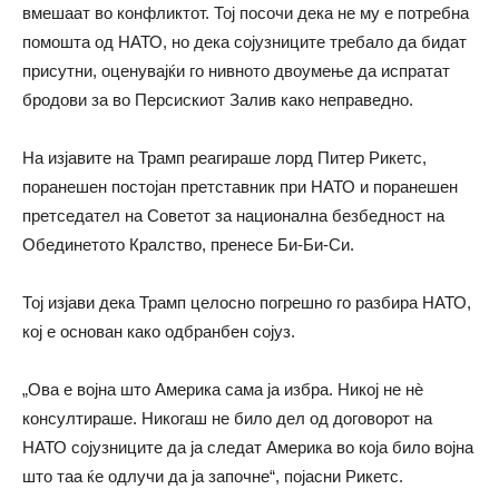
вмешаат во конфликтот. Тој посочи дека не му е потребна
помошта од НАТО, но дека сојузниците требало да бидат
присутни, оценувајќи го нивното двоумење да испратат
бродови за во Персискиот Залив како неправедно.
На изјавите на Трамп реагираше лорд Питер Рикетс,
поранешен постојан претставник при НАТО и поранешен
претседател на Советот за национална безбедност на
Обединетото Кралство, пренесе Би-Би-Си.
Тој изјави дека Трамп целосно погрешно го разбира НАТО,
кој е основан како одбранбен сојуз.
„Ова е војна што Америка сама ја избра. Никој не нѐ
консултираше. Никогаш не било дел од договорот на
НАТО сојузниците да ја следат Америка во која било војна
што таа ќе одлучи да ја започне“, појасни Рикетс.