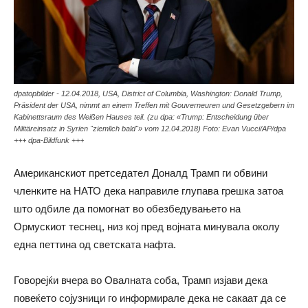
dpatopbilder - 12.04.2018, USA, District of Columbia, Washington: Donald Trump,
Präsident der USA, nimmt an einem Treffen mit Gouverneuren und Gesetzgebern im
Kabinettsraum des Weißen Hauses teil. (zu dpa: «Trump: Entscheidung über
Militäreinsatz in Syrien "ziemlich bald"» vom 12.04.2018) Foto: Evan Vucci/AP/dpa
+++ dpa-Bildfunk +++
Американскиот претседател Доналд Трамп ги обвини
членките на НАТО дека направиле глупава грешка затоа
што одбиле да помогнат во обезбедувањето на
Ормускиот теснец, низ кој пред војната минувала околу
една петтина од светската нафта.
Говорејќи вчера во Овалната соба, Трамп изјави дека
повеќето сојузници го информирале дека не сакаат да се