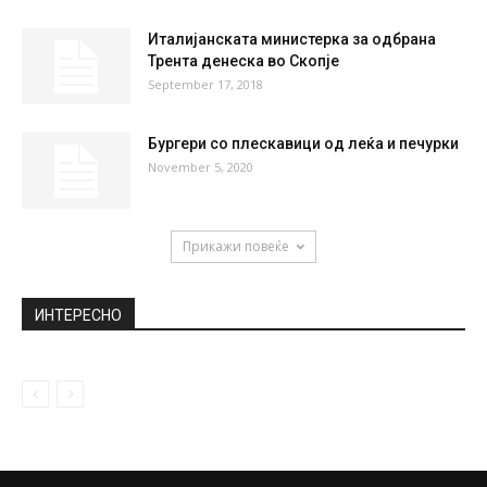
Италијанската министерка за одбрана
Трента денеска во Скопје
September 17, 2018
Бургери со плескавици од леќа и печурки
November 5, 2020
Прикажи повеќе
ИНТЕРЕСНО