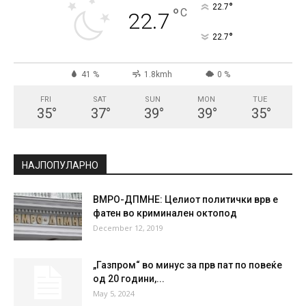
°
22.7
°
C
22.7
°
22.7
41 %
1.8kmh
0 %
FRI
SAT
SUN
MON
TUE
35
°
37
°
39
°
39
°
35
°
НАЈПОПУЛАРНО
ВМРО-ДПМНЕ: Целиот политички врв е
фатен во криминален октопод
December 12, 2019
„Газпром“ во минус за прв пат по повеќе
од 20 години,...
May 5, 2024