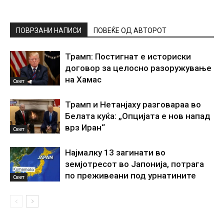
ПОВРЗАНИ НАПИСИ
ПОВЕЌЕ ОД АВТОРОТ
Трамп: Постигнат е историски
договор за целосно разоружување
на Хамас
Свет
Трамп и Нетанјаху разговараа во
Белата куќа: „Опцијата е нов напад
врз Иран“
Свет
Најмалку 13 загинати во
земјотресот во Јапонија, потрага
по преживеани под урнатините
Свет