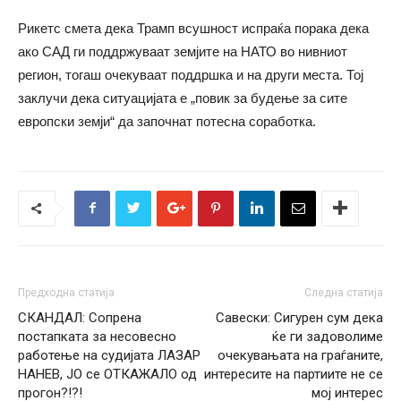
Рикетс смета дека Трамп всушност испраќа порака дека
ако САД ги поддржуваат земјите на НАТО во нивниот
регион, тогаш очекуваат поддршка и на други места. Тој
заклучи дека ситуацијата е „повик за будење за сите
европски земји“ да започнат потесна соработка.
Предходна статија
Следна статија
СКАНДАЛ: Сопрена
Савески: Сигурен сум дека
постапката за несовесно
ќе ги задоволиме
работење на судијата ЛАЗАР
очекувањата на граѓаните,
НАНЕВ, ЈО се ОТКАЖАЛО од
интересите на партиите не се
прогон?!?!
мој интерес