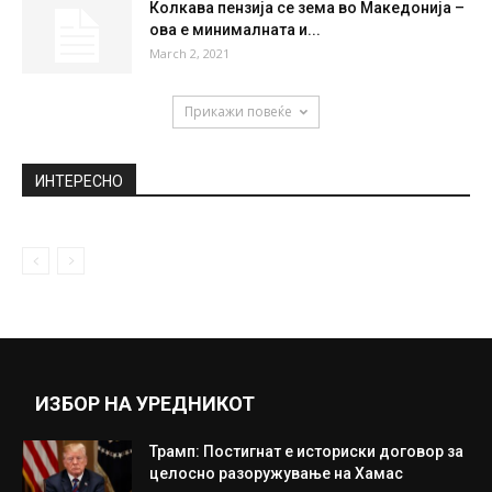
Камчев поднесе кривични пријави за
судиите кои му одредија притвор
April 17, 2021
(ВИДЕО) Вардарци збудалеа по
последниот судиски свиреж
June 2, 2019
Колкава пензија се зема во Македонија –
ова е минималната и...
March 2, 2021
Прикажи повеќе
ИНТЕРЕСНО