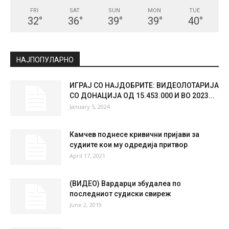
СКОПЈЕ
Broken Clouds
°
33
°
C
33
°
33
27 %
5.3kmh
59 %
FRI
SAT
SUN
MON
TUE
32
°
36
°
39
°
39
°
40
°
НАЈПОПУЛАРНО
ИГРАЈ СО НАЈДОБРИТЕ: ВИДЕОЛОТАРИЈА
СО ДОНАЦИЈА ОД 15.453.000 И ВО 2023...
January 5, 2024