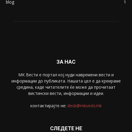
Македонија
8188
Живот
6047
Свет
5428
Забава
4695
Спорт
4099
Скопје
1633
Економија
1390
Uncategorised
4
blog
1
ЗА НАС