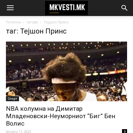
Почетна
тагови
Тејшон Принс
таг: Тејшон Принс
Спорт
NBA колумна на Димитар
Младеновски-Неуморниот “Биг” Бен
Волис
January 11, 2023
0