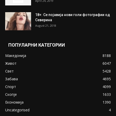
ПОПУЛАРНИ ОБЈАВИ
Претседателот на Мадагаскар: СЗО ни
Понуди 20 Милиони Долари Мито ако...
May 20, 2020
Снимена двојка во Скопје над банка во
експлицитно видео пред прозорец
April 24, 2019
18+: Се појавија нови голи фотографии од
Северина
August 21, 2018
ПОПУЛАРНИ КАТЕГОРИИ