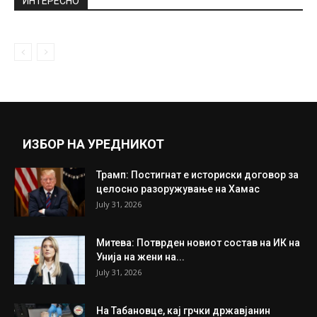
со голем гест за сопругот Дејан...
September 14, 2020
Интернационалниот бренд KFC вработува
во Скопје!
July 10, 2018
Прикажи повеќе
ИНТЕРЕСНО
ИЗБОР НА УРЕДНИКОТ