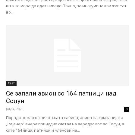
што не мора да одат никаде! Точно, за многумина кои живеат
во...
Свет
Се запали авион со 164 патници над
Солун
July 4, 2020
0
Поради пожар во пилотската кабина, авион на компанијата
„Рајанер“ вчера принудно слетал на аеродромот во Солун, а
сите 164 лица, патници и членови на...