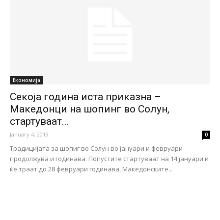
Економија
Секоја година иста приказна –
Македонци на шопинг во Солун,
стартуваат...
January 4, 2019
0
Традицијата за шопиг во Солун во јануари и февруари
продолжува и годинава. Попустите стартуваaт на 14 јануари и
ќе траат до 28 февруари годинава, Македонските...