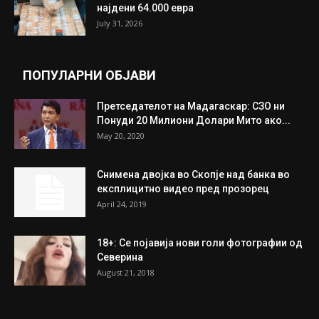
Трамп: Постигнат е историски договор за
целосно разоружување на Хамас
July 31, 2026
Митева: Потврден новиот состав на ИК на
Унија на жени на...
July 31, 2026
На Табановце, кај грчки државјанин
најдени 64.000 евра
July 31, 2026
ПОПУЛАРНИ ОБЈАВИ
Претседателот на Мадагаскар: СЗО ни
Понуди 20 Милиони Долари Мито ако...
May 20, 2020