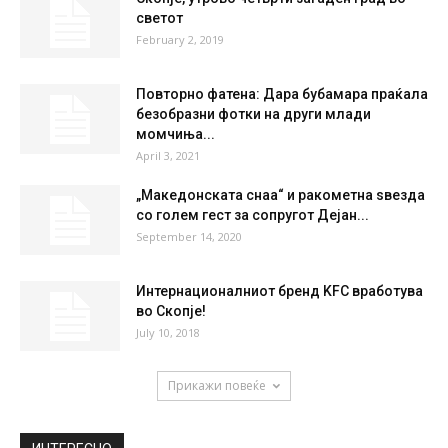
20 %
4kmh
0 %
FRI
SAT
SUN
MON
TUE
33
°
36
°
39
°
39
°
41
°
НАЈПОПУЛАРНО
Скопје, утрово четврти загаден град во
светот
February 2, 2019
Повторно фатена: Дара бубамара праќала
безобразни фотки на други млади
момчиња...
April 3, 2021
„Македонската снаа“ и ракометна ѕвезда