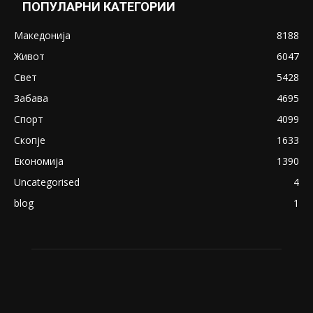
Снимена двојка во Скопје над банка во
експлицитно видео пред прозорец
April 24, 2019
18+: Се појавија нови голи фотографии од
Северина
August 21, 2018
ПОПУЛАРНИ КАТЕГОРИИ
Македонија
8188
Живот
6047
Свет
5428
Забава
4695
Спорт
4099
Скопје
1633