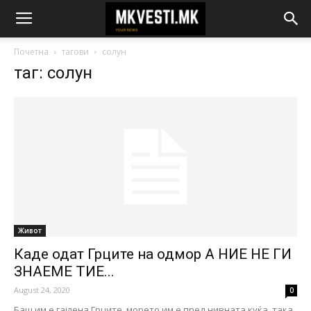
Почетна
тагови
солун
таг: солун
Живот
Каде одат Грците на одмор А НИЕ НЕ ГИ
ЗНАЕМЕ ТИЕ...
August 24, 2020
0
Баш им е гајлена Грците, морето им е пред нивната куќа, така