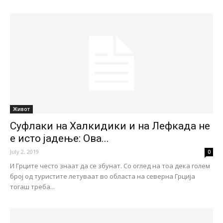
Живот
Суфлаки на Халкидики и на Лефкада не
е исто јадење: Ова...
July 2, 2019
0
И Грците често знаат да се збунат. Со оглед на тоа дека голем
број од туристите летуваат во областа на северна Грција
тогаш треба...