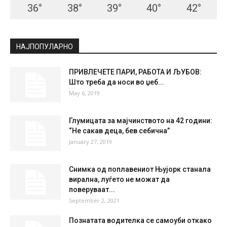
36
°
38
°
39
°
40
°
42
°
НАЈПОПУЛАРНО
ПРИВЛЕЧЕТЕ ПАРИ, РАБОТА И ЉУБОВ:
Што треба да носи во џеб...
May 6, 2019
Глумицата за мајчинството на 42 години:
“Не сакав деца, бев себична”
January 27, 2019
Снимка од поплавениот Њујорк станала
вирална, луѓето не можат да
поверуваат...
September 2, 2021
Познатата водителка се самоуби откако