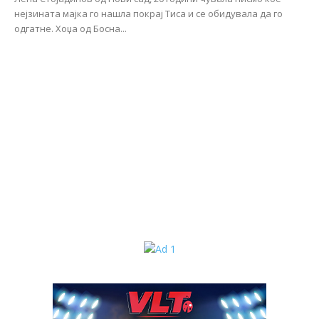
нејзината мајка го нашла покрај Тиса и се обидувала да го
одгатне. Хоџа од Босна...