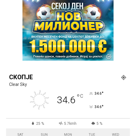
СКОПЈЕ
Clear Sky
°
34.6
°
C
34.6
°
34.6
25 %
5.7kmh
5 %
SAT
SUN
MON
TUE
WED