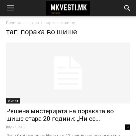
Почетна
тагови
порака во шише
таг: порака во шише
Живот
Решена мистеријата на пораката во
шише стара 20 години: „Ни се...
July 23, 2019
0
Лена Стојадинов од Нови сад, 20 години чувала писмо кое