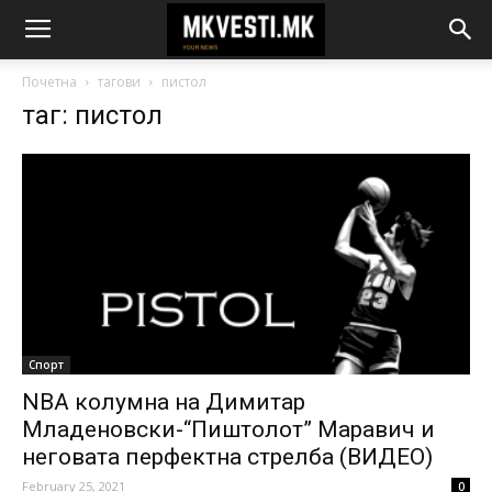
Почетна
тагови
пистол
таг: пистол
Спорт
NBA колумна на Димитар
Младеновски-“Пиштолот” Маравич и
неговата перфектна стрелба (ВИДЕО)
February 25, 2021
0