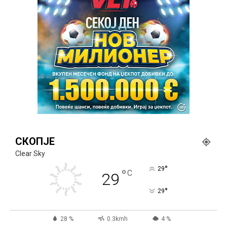
СКОПЈЕ
Clear Sky
°
29
°
C
29
°
29
28 %
0.3kmh
4 %