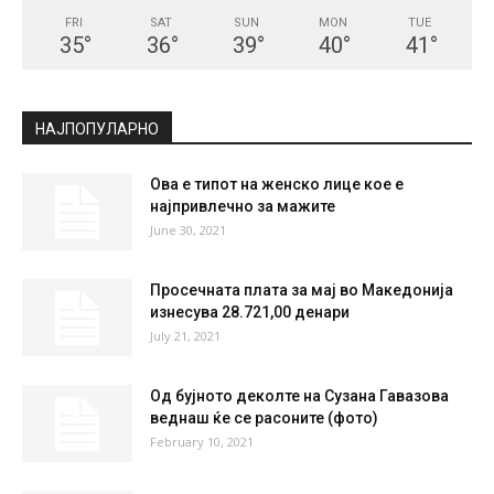
FRI
SAT
SUN
MON
TUE
35
°
36
°
39
°
40
°
41
°
НАЈПОПУЛАРНО
Ова е типот на женскo лице кое е
најпривлечно за мажите
June 30, 2021
Просечната плата за мај во Македонија
изнесува 28.721,00 денари
July 21, 2021
Oд бујното деколте на Сузана Гавазова
веднаш ќе се расоните (фото)
February 10, 2021