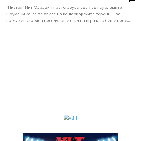
"Пистол" Пит Маравич претставува еден од најголемите
шоумени кој се појавиле на кошаркарските терени. Овој
прекален стрелец поседуваше стил на игра која беше пред...