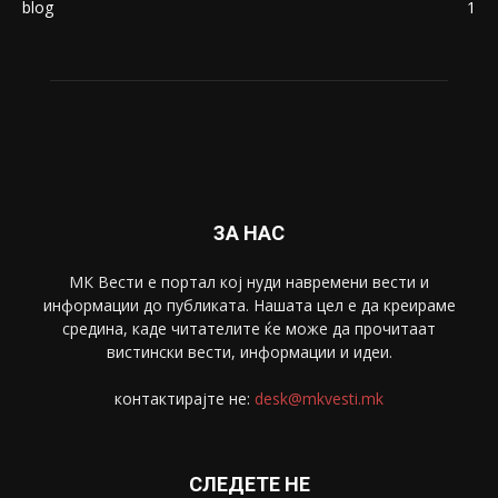
blog
1
ЗА НАС
МК Вести е портал коj нуди навремени вести и
информации до публиката. Нашата цел е да креираме
средина, каде читателите ќе може да прочитаат
вистински вести, информации и идеи.
контактирајте не:
desk@mkvesti.mk
СЛЕДЕТЕ НЕ