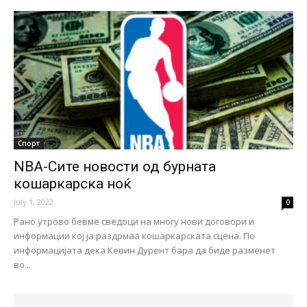
Спорт
NBA-Сите новости од бурната
кошаркарска ноќ
July 1, 2022
0
Рано утрово бевме сведоци на многу нови договори и
информации кој ја раздрмаа кошаркарската сцена. По
информацијата дека Кевин Дурент бара да биде разменет
во...