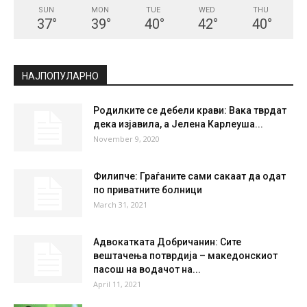
SUN
MON
TUE
WED
THU
37
°
39
°
40
°
42
°
40
°
НАЈПОПУЛАРНО
Родилките се дебели крави: Вака тврдат
дека изјавила, а Јелена Карлеуша...
November 9, 2020
Филипче: Граѓаните сами сакаат да одат
по приватните болници
March 31, 2021
Адвокатката Добричанин: Сите
вештачења потврдија – македонскиот
пасош на водачот на...
April 11, 2021