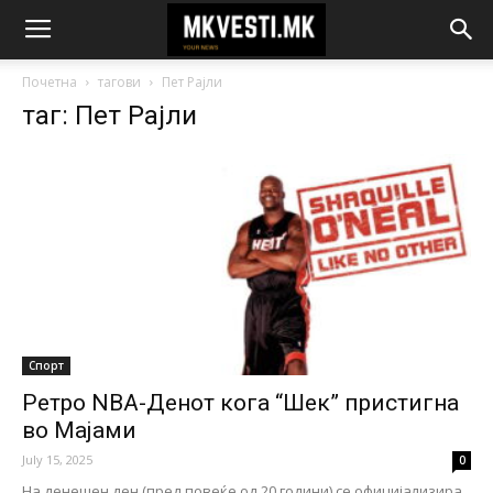
Почетна
тагови
Пет Рајли
таг: Пет Рајли
Спорт
Ретро NBA-Денот кога “Шек” пристигна
во Мајами
July 15, 2025
0
На денешен ден (пред повеќе од 20 години) се официјализира