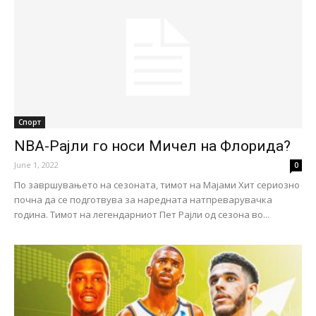
Спорт
NBA-Рајли го носи Мичел на Флорида?
June 1, 2022
0
По завршувањето на сезоната, тимот на Мајами Хит сериозно
почна да се подготвува за наредната натпреварувачка
година. Тимот на легендарниот Пет Рајли од сезона во...