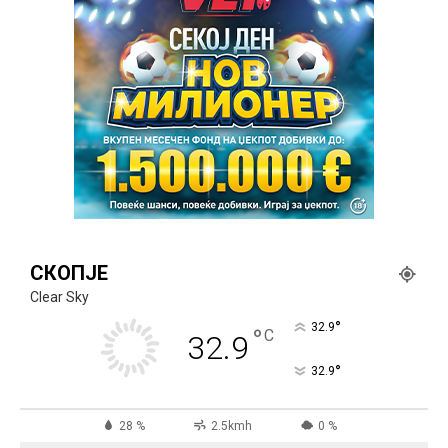
СКОПЈЕ
Clear Sky
°
32.9
°
C
32.9
°
32.9
28 %
2.5kmh
0 %