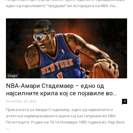
еден од најголемите “трејдови” во историјата на NBA. На...
Спорт
NBA-Амари Стадемаер – едно од
најсилните крила кој се појавиле во...
December 23, 2022
4
Приказната за Амари Стадемаер, еден од најмоќните и
атлетски најимпресивните крила кој настапувале во NBA.
Почетоците: Роден на 16-ти Ноември 1983 година во Лејк Велс
-...