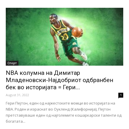
Спорт
NBA колумна на Димитар
Младеновски-Најдобриот одбранбен
бек во историјата = Гери...
August 31, 2022
1
Гери Пејтон, еден од најжестоките момци во историјата на
NBA. Роден и израснат во Оукленд (Калифорнија), Пејтон
претставуваше еден од најголемите кошаркарски таленти од
богатата...