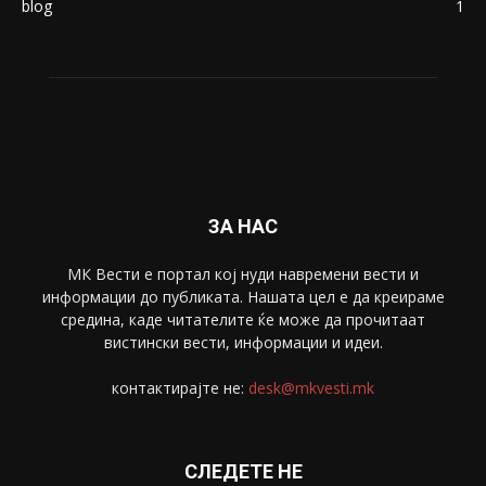
blog
1
ЗА НАС
МК Вести е портал коj нуди навремени вести и
информации до публиката. Нашата цел е да креираме
средина, каде читателите ќе може да прочитаат
вистински вести, информации и идеи.
контактирајте не:
desk@mkvesti.mk
СЛЕДЕТЕ НЕ