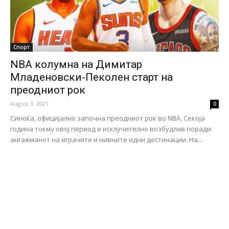
Спорт
NBA колумна на Димитар
Младеновски-Пеколен старт на
преодниот рок
August 3, 2021
0
Синоќа, официјално започна преодниот рок во NBA. Секоја
година токму овој период е исклучително возбудлив поради
ангажманот на играчите и нивните идни дестинации. На...