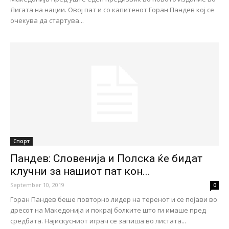
Лигата на нации. Овој пат и со капитенот Горан Пандев кој се
очекува да стартува...
Спорт
Пандев: Словенија и Полска ќе бидат
клучни за нашиот пат кон...
September 10, 2019
0
Горан Пандев беше повторно лидер на теренот и се појави во
дресот на Македонија и покрај болките што ги имаше пред
средбата. Најискусниот играч се запиша во листата...