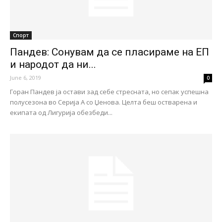
Спорт
Пандев: Сонувам да се пласираме на ЕП
и народот да ни...
June 6, 2019
0
Горан Пандев ја остави зад себе стресната, но сепак успешна
полусезона во Серија А со Џенова. Целта беш остварена и
екипата од Лигурија обезбеди...