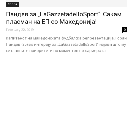
Спорт
Пандев за „LaGazzetadelloSport“: Сакам
пласман на ЕП со Македонија!
February 22, 2019
0
Капитенот на македонската фудбалска репрезентација, Горан
Пандев (35) во интервју за „LaGazzetadelloSport“ изјави што му
се главните приоритети во моментов во кариерата.