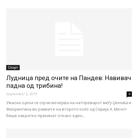
Спорт
Лудница пред очите на Пандев: Навивач
падна од трибина!
September 2, 2019
0
Ужасна сцена се случи вечерва на натпреварот меѓу Џенова и
Фиорентина во рамките на второто коло од Серија А. Мечот
беше накратко прекинат откако еден...