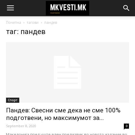
Почетна
тагови
пандев
таг: пандев
Спорт
Пандев: Свесни сме дека не сме 100%
подготвени, но максимумот за...
September 8, 2020
0
Македонија пред уште еден предизвик во новото издание во