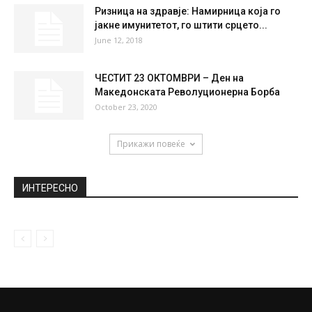
НАЈПОПУЛАРНО
ВАСИЛИЦА: Еве што треба да направите
за да ве следи среќа...
January 13, 2020
Емили Ратајковски повторно гола (ФОТО)
September 11, 2018
Ризница на здравје: Намирница која го
јакне имунитетот, го штити срцето...
June 12, 2018
ЧЕСТИТ 23 ОКТОМВРИ – Ден на
Македонската Револуционерна Борба
October 23, 2020
Прикажи повеќе