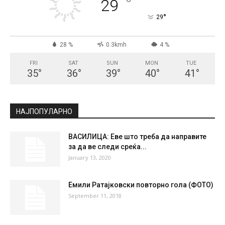
СКОПЈЕ
Clear Sky
°
29
°
C
29
°
29
28 %
0.3kmh
4 %
FRI
SAT
SUN
MON
TUE
35
°
36
°
39
°
40
°
41
°