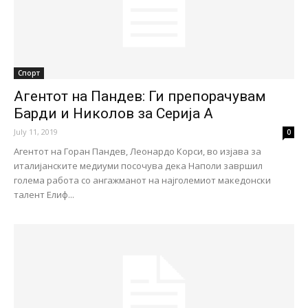
Спорт
Агентот на Пандев: Ги препорачувам
Барди и Николов за Серија А
July 11, 2019
0
Агентот на Горан Пандев, Леонардо Корси, во изјава за
италијанските медиуми посочува дека Наполи завршил
голема работа со ангажманот на најголемиот македонски
талент Елиф...