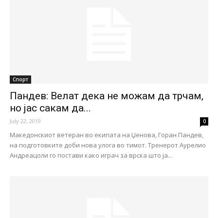
Спорт
Пандев: Велат дека не можам да трчам,
но јас сакам да...
July 22, 2019
0
Македонскиот ветеран во екипата на Џенова, Горан Пандев,
на подготовките доби нова улога во тимот. Тренерот Аурелио
Андреацоли го постави како играч за врска што ја...