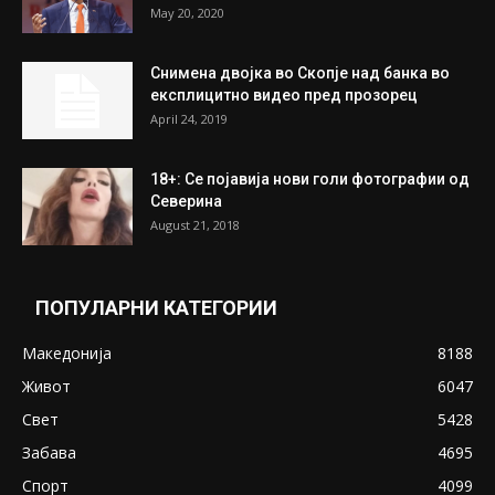
На Табановце, кај грчки државјанин
најдени 64.000 евра
July 31, 2026
ПОПУЛАРНИ ОБЈАВИ
Претседателот на Мадагаскар: СЗО ни
Понуди 20 Милиони Долари Мито ако...
May 20, 2020
Снимена двојка во Скопје над банка во
експлицитно видео пред прозорец
April 24, 2019
18+: Се појавија нови голи фотографии од
Северина
August 21, 2018