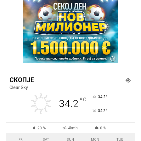
СКОПЈЕ
Clear Sky
°
34.2
°
C
34.2
°
34.2
20 %
4kmh
0 %
FRI
SAT
SUN
MON
TUE