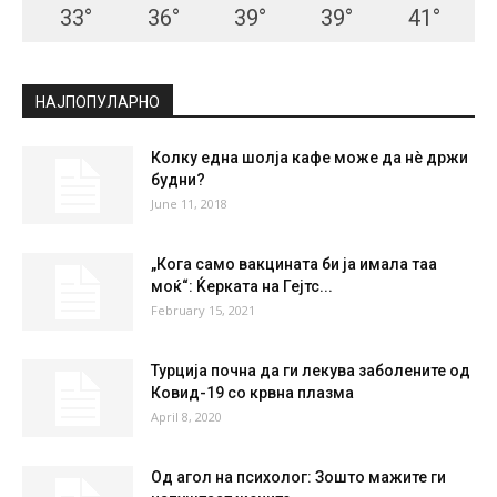
33
°
36
°
39
°
39
°
41
°
НАЈПОПУЛАРНО
Колку една шолја кафе може да нè држи
будни?
June 11, 2018
„Кога само вакцината би ја имала таа
моќ“: Ќерката на Гејтс...
February 15, 2021
Турција почна да ги лекува заболените од
Ковид-19 со крвна плазма
April 8, 2020
Од агол на психолог: Зошто мажите ги