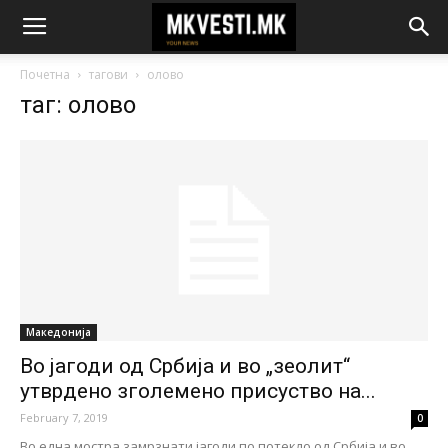
Почетна
тагови
олово
таг: олово
Македонија
Во јагоди од Србија и во „зеолит“
утврдено зголемено присуство на...
February 7, 2019
0
Во една мостра замрзнати јагоди по потекло од Србија и во