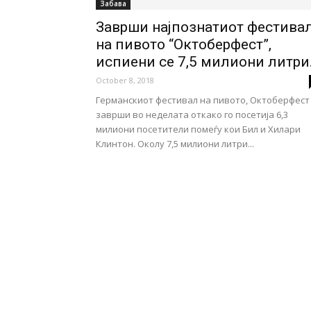
Забава
Заврши најпознатиот фестива
на пивото “Октоберфест”,
испиени се 7,5 милиони литри.
October 8, 2018
Германскиот фестивал на пивото, Октоберфест
заврши во неделата откако го посетија 6,3
милиони посетители помеѓу кои Бил и Хилари
Клинтон. Околу 7,5 милиони литри...