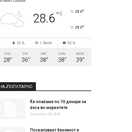
СКОПЈЕ
Broken Clouds
°
28.6
°
C
28.6
°
28.6
32 %
1.9kmh
55 %
THU
FRI
SAT
SUN
MON
28
°
36
°
38
°
38
°
39
°