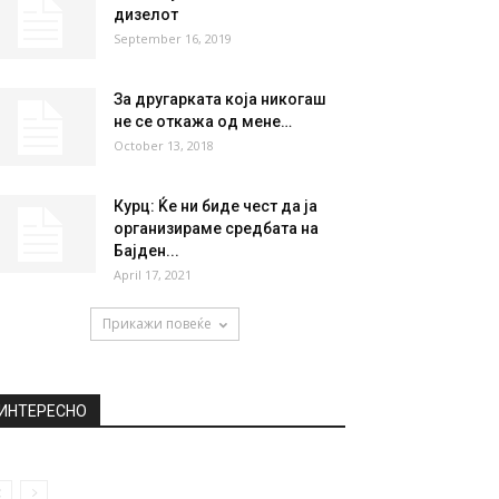
НАЈПОПУЛАРНО
Ќе плаќаме по 10 денари за
ќеса во маркетите
December 24, 2019
Поскапуваат бензинот и
дизелот
September 16, 2019
За другарката која никогаш
не се откажа од мене…
October 13, 2018
Курц: Ќе ни биде чест да ја
организираме средбата на