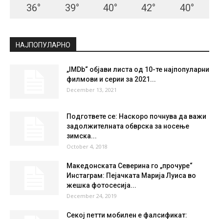
36
°
39
°
40
°
42
°
40
°
НАЈПОПУЛАРНО
„IMDb“ објави листа од 10-те најпопуларни
филмови и серии за 2021...
December 13, 2021
Подгответе се: Наскоро почнува да важи
задолжителната обврска за носење
зимска...
October 4, 2018
Македонската Северина го „прочуре“
Инстаграм: Пејачката Марија Луиса во
жешка фотосесија...
December 24, 2019
Секој петти мобилен е фалсификат: