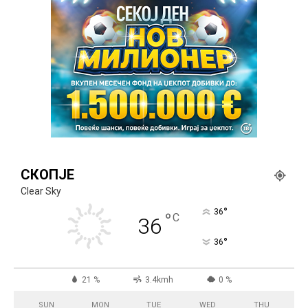
СКОПЈЕ
Clear Sky
°
36
°
C
36
°
36
21 %
3.4kmh
0 %
SUN
MON
TUE
WED
THU