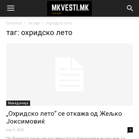
Почетна
тагови
охридско лето
таг: охридско лето
Македонија
„Охридско лето“ се откажа од Жељко
Јоксимовиќ
July 9, 2020
0
По бурните реакции на јавноста и домашните музичари за