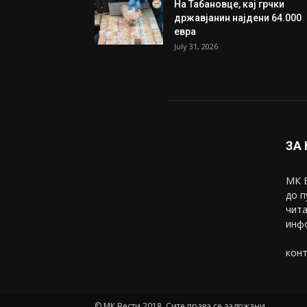
На Табановце, кај грчки
државјанин најдени 64.000
евра
July 31, 2026
ЗА
МК В
до п
чита
инфо
конт
© МК Вести 2018. Сите права се задржани.