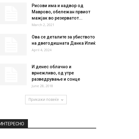
Рисови има и надвор од
Маврово, обележан првиот
мажјак во резерватот...
March 2, 2021
Ова се деталите за убиството
на двегодишната Данка Илиќ
April 4, 2024
И денес облачно и
врнежливо, од утре
разведрување и сонце
June 28, 2018
Прикажи повеќе
ИНТЕРЕСНО