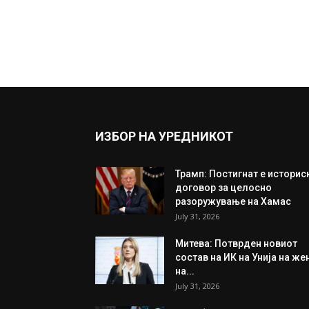
ИЗБОР НА УРЕДНИКОТ
Трамп: Постигнат е историс
договор за целосно
разоружување на Хамас
July 31, 2026
Митева: Потврден новиот
состав на ИК на Унија на же
на...
July 31, 2026