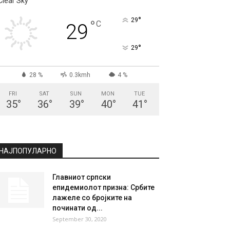
Clear Sky
°
29
°
C
29
°
29
28 %
0.3kmh
4 %
FRI
SAT
SUN
MON
TUE
35
°
36
°
39
°
40
°
41
°
НАЈПОПУЛАРНО
Главниот српски
епидемиолот призна: Србите
лажеле со бројките на
починати од...
September 30, 2020