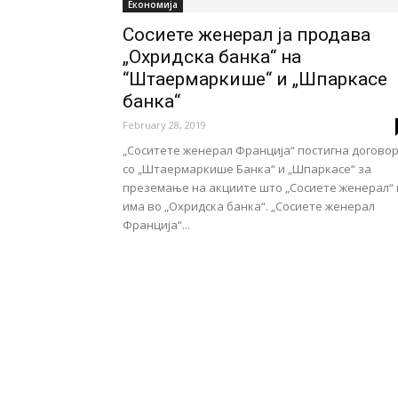
Економија
Сосиете женерал ја продава
„Охридска банка“ на
“Штаермаркише“ и „Шпаркасе
банка“
February 28, 2019
„Соситете женерал Франција“ постигна догово
со „Штаермаркише Банка“ и „Шпаркасе“ за
преземање на акциите што „Сосиете женерал“ 
има во „Охридска банка“. „Сосиете женерал
Франција“...