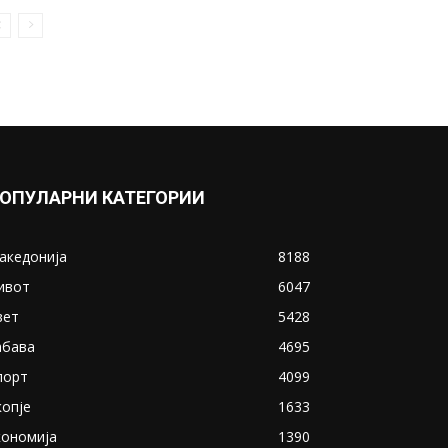
ОПУЛАРНИ КАТЕГОРИИ
акедонија
8188
ивот
6047
вет
5428
абава
4695
порт
4099
копје
1633
кономија
1390