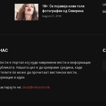
U
18+: Се појавија нови голи
фотографии од Северина
bl
August 21, 2018
 НАС
С
ести е портал коj нуди навремени вести и информации
убликата. Нашата цел е да креираме средина, каде
телите ќе може да прочитаат вистински вести,
рмации и идеи.
актирајте не:
desk@mkvesti.mk