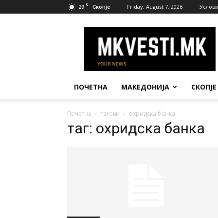
C
29
Friday, August 7, 2026
Услови
Скопје
МК
Вести
ПОЧЕТНА
МАКЕДОНИЈА
СКОПЈЕ
Почетна
тагови
охридска банка
таг: охридска банка