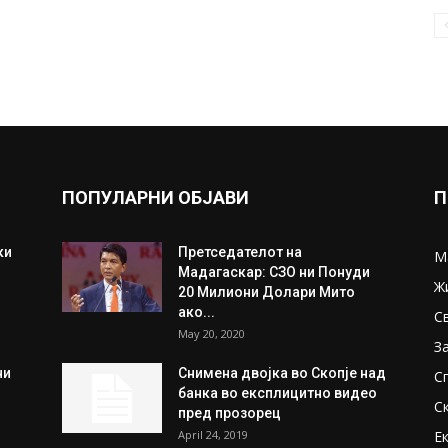
ПОПУЛАРНИ ОБЈАВИ
П
ки
Претседателот на
М
Мадагаскар: СЗО ни Понуди
Ж
20 Милиони Долари Мито
ако...
С
May 20, 2020
З
ни
Снимена двојка во Скопје над
С
банка во експлицитно видео
С
пред прозорец
April 24, 2019
Е