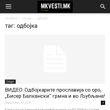
Почетна
тагови
одбојка
таг: одбојка
Спорт
ВИДЕО: Одбојкарите прославија со оро,
„Бисер Балкански“ грмна и во Љубљана!
September 17, 2019
0
Како што ги завршија квалификациите за ЕП 2019 во Скопје,