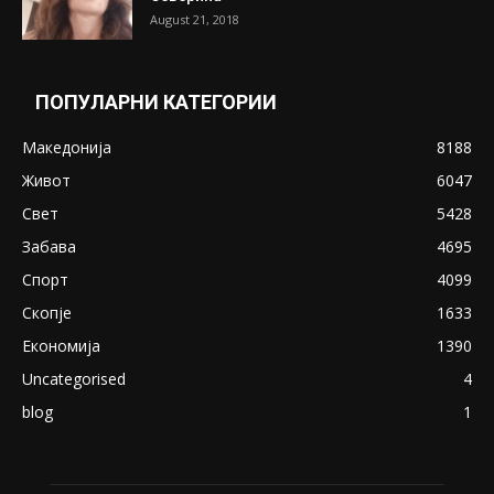
Претседателот на Мадагаскар: СЗО ни
Понуди 20 Милиони Долари Мито ако...
May 20, 2020
Снимена двојка во Скопје над банка во
експлицитно видео пред прозорец
April 24, 2019
18+: Се појавија нови голи фотографии од
Северина
August 21, 2018
ПОПУЛАРНИ КАТЕГОРИИ
Македонија
8188
Живот
6047
Свет
5428