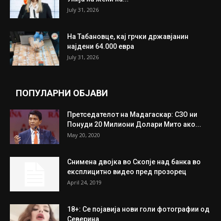
ИЗБОР НА УРЕДНИКОТ
Трамп: Постигнат е историски договор за
целосно разоружување на Хамас
July 31, 2026
Митева: Потврден новиот состав на ИК на
Унија на жени на...
July 31, 2026
На Табановце, кај грчки државјанин
најдени 64.000 евра
July 31, 2026
ПОПУЛАРНИ ОБЈАВИ