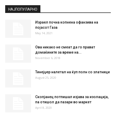
Clear Sky
°
20.7
°
C
20.7
°
20.7
62 %
0.9kmh
0 %
MON
TUE
WED
THU
FRI
37
°
40
°
40
°
38
°
36
°
НАЈПОПУЛАРНО
Израел почна копнена офанзива на
појасот Газа
May 14, 2021
Ова никако не смеат да го прават
домаќините за време на...