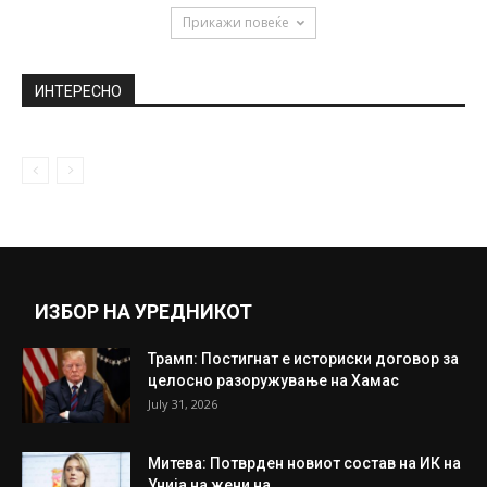
November 6, 2018
Тинејџер налетал на ќуп полн со златници
August 25, 2020
Скопјанец потпишал изјава за изолација,
па отишол да пазари во маркет
April 8, 2020
Прикажи повеќе
ИНТЕРЕСНО