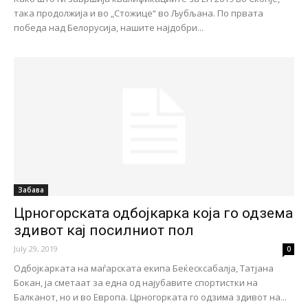
така продолжија и во „Стожице“ во Љубљана. По првата
победа над Белорусија, нашите најдобри...
Забава
Црногорската одбојкарка која го одзема
здивот кај посилниот пол
July 29, 2019
0
Одбојкарката на маѓарската екипа Беќесксабалја, Татјана
Бокан, ја сметаат за една од најубавите спортистки на
Балканот, но и во Европа. Црногорката го одзима здивот на...