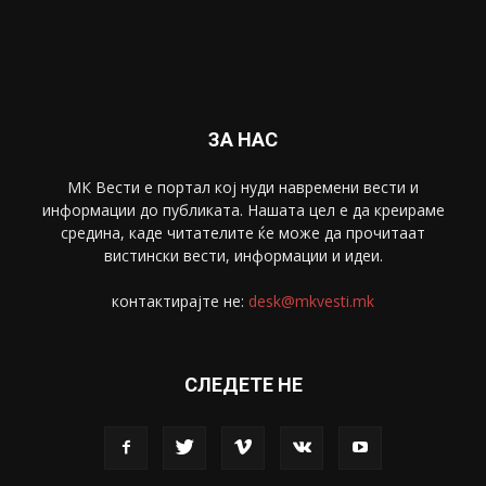
Забава
4695
Спорт
4099
Скопје
1633
Економија
1390
Uncategorised
4
blog
1
ЗА НАС
МК Вести е портал коj нуди навремени вести и
информации до публиката. Нашата цел е да креираме