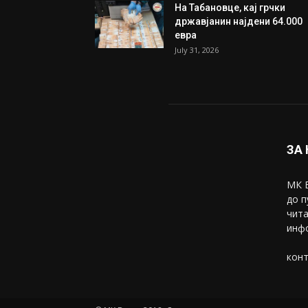
Трамп: Постигнат е историс
договор за целосно
разоружување на Хамас
July 31, 2026
Митева: Потврден новиот
состав на ИК на Унија на же
на...
July 31, 2026
На Табановце, кај грчки
државјанин најдени 64.000
евра
July 31, 2026