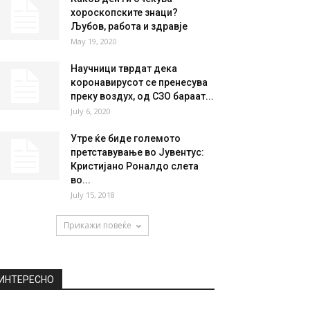
НАЈПОПУЛАРНО
ДЕЈАН СТАНКОВИЌ ГИ НОСИ
ФУДБАЛЕРИТЕ НА ЦРВЕНА
ЗВЕЗДА ВО ТИРАНА СО...
August 26, 2020
Каков ден ги очекува
хороскопските знаци?
Љубов, работа и здравје
May 19, 2020
Научници тврдат дека
коронавирусот се пренесува
преку воздух, од СЗО бараат...
July 6, 2020
Утре ќе биде големото