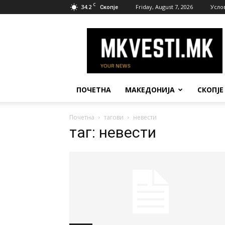
C
34.2
Friday, August 7, 2026
Усло
Скопје
МК
Вести
ПОЧЕТНА
МАКЕДОНИЈА
СКОПЈЕ
Почетна
тагови
невести
таг: невести