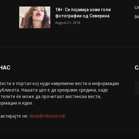
ки
Претседателот на
М
Мадагаскар: СЗО ни Понуди
Ж
20 Милиони Долари Мито
ако...
С
May 20, 2020
З
ни
Снимена двојка во Скопје над
С
банка во експлицитно видео
С
пред прозорец
April 24, 2019
Е
U
18+: Се појавија нови голи
фотографии од Северина
bl
August 21, 2018