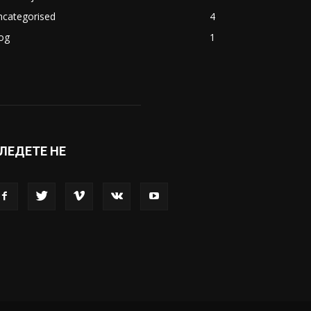
акедонија
8188
ивот
6047
вет
5428
абава
4695
порт
4099
копје
1633
кономија
1390
ncategorised
4
og
1