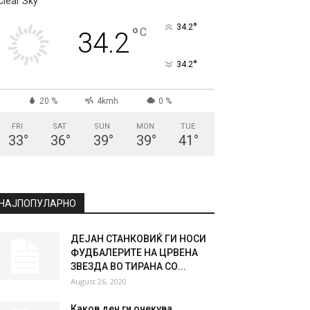
СКОПЈЕ
Clear Sky
°
34.2
°
C
34.2
°
34.2
20 %
4kmh
0 %
FRI
SAT
SUN
MON
TUE
33
°
36
°
39
°
39
°
41
°