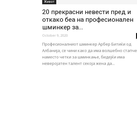
Живот
20 прекрасни невести пред и
откако беа на професионален
шминкер за...
October 9, 2020
Професионалниот шминкер Арбер Битиќи од
Албанија, се чини како да има волшебно стапче
наместо четки за шминкање, бидејќи има
неверојатен талент секоја жена да...