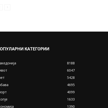
претставување во Јувентус:
Кристијано Роналдо слета
во...
July 15, 2018
Прикажи повеќе
ИНТЕРЕСНО
ОПУЛАРНИ КАТЕГОРИИ