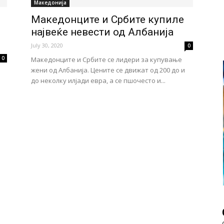
Македонија
Македонците и Србите купиле
највеќе невести од Албанија
July 30, 2020
0
0
Македонците и Србите се лидери за купување
жени од Албанија. Цените се движат од 200 до и
до неколку илјади евра, а се пшочесто и...