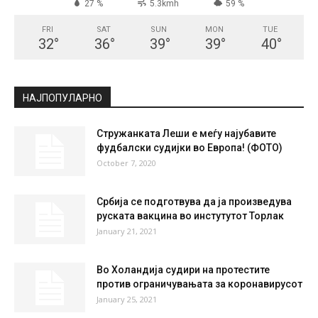
СКОПЈЕ
Broken Clouds
°
33
°
C
33
°
33
27 %
5.3kmh
59 %
FRI
SAT
SUN
MON
TUE
32
°
36
°
39
°
39
°
40
°
НАЈПОПУЛАРНО
Стружанката Леши е меѓу најубавите
фудбалски судијки во Европа! (ФОТО)