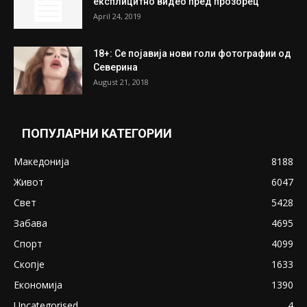
July 31, 2026
ПОПУЛАРНИ ОБЈАВИ
Претседателот на Мадагаскар: СЗО ни
Понуди 20 Милиони Долари Мито ако...
May 20, 2020
Снимена двојка во Скопје над банка во
експлицитно видео пред прозорец
April 24, 2019
18+: Се појавија нови голи фотографии од
Северина
August 21, 2018
ПОПУЛАРНИ КАТЕГОРИИ