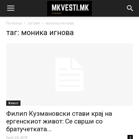
Почетна
тагови
моника игнова
таг: моника игнова
Живот
Филип Кузмановски стави крај на
ергенскиот живот: Се сврши со
братучетката...
June 24, 2019
0