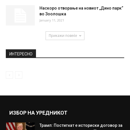
October 7, 2020
Србија се подготвува да ја произведува
руската вакцина во инстутутот Торлак
January 21, 2021
Во Холандија судири на протестите
против ограничувањата за коронавирусот
January 25, 2021
Наскоро отворање на новиот „Дино парк“
во Зоолошка
January 11, 2021
Прикажи повеќе
ИНТЕРЕСНО