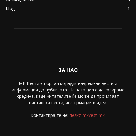
Македонија
8188
Живот
6047
Свет
5428
Забава
4695
Спорт
4099
Скопје
1633
Економија
1390
Uncategorised
4
blog
1