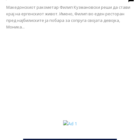
Македонскиот ракометар Филип Кузмановски реши да стави
крај на ергенскиот живот. Имено, Филип во еден ресторан
пред најбилиските ја побара за сопруга својата девојка,
Моника...