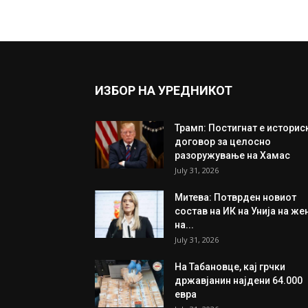
ИЗБОР НА УРЕДНИКОТ
Трамп: Постигнат е историс
договор за целосно
разоружување на Хамас
July 31, 2026
Митева: Потврден новиот
состав на ИК на Унија на же
на...
July 31, 2026
На Табановце, кај грчки
државјанин најдени 64.000
евра