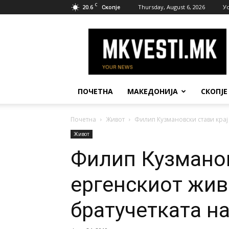
C
20.6
Thursday, August 6, 2026
У
Скопје
МК
Вести
ПОЧЕТНА
МАКЕДОНИЈА
СКОПЈЕ
Почетна
Живот
Филип Кузмановски стави крај 
Живот
Филип Кузманов
ергенскиот жив
братучетката н