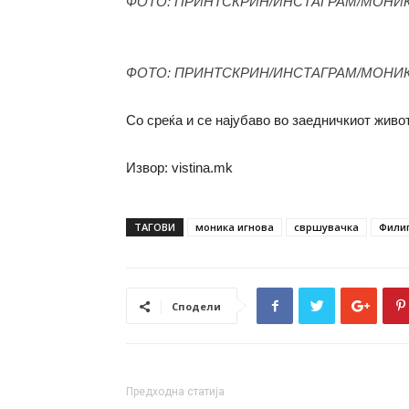
ФОТО: ПРИНТСКРИН/ИНСТАГРАМ/МОНИ
ФОТО: ПРИНТСКРИН/ИНСТАГРАМ/МОНИ
Со среќа и се најубаво во заедничкиот живот
Извор: vistina.mk
ТАГОВИ
моника игнова
свршувачка
Фили
Сподели
Предходна статија