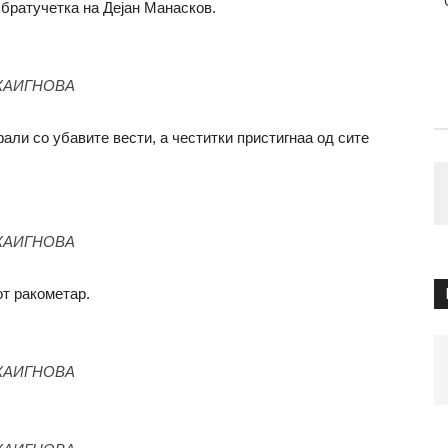
 братучетка на Дејан Манасков.
КАИГНОВА
али со убавите вести, а честитки пристигнаа од сите
КАИГНОВА
от ракометар.
КАИГНОВА