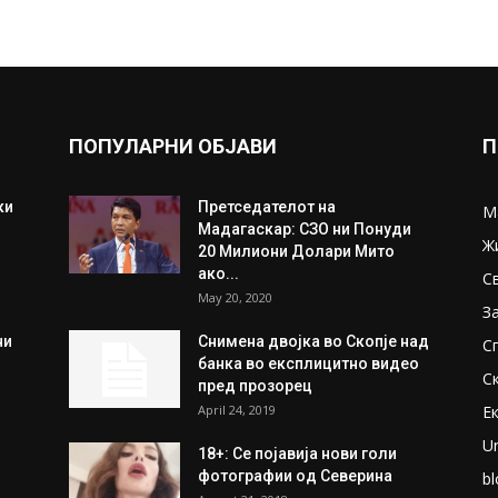
ПОПУЛАРНИ ОБЈАВИ
П
ки
Претседателот на
М
Мадагаскар: СЗО ни Понуди
Ж
20 Милиони Долари Мито
ако...
С
May 20, 2020
З
ни
Снимена двојка во Скопје над
С
банка во експлицитно видео
С
пред прозорец
April 24, 2019
Е
U
18+: Се појавија нови голи
фотографии од Северина
bl