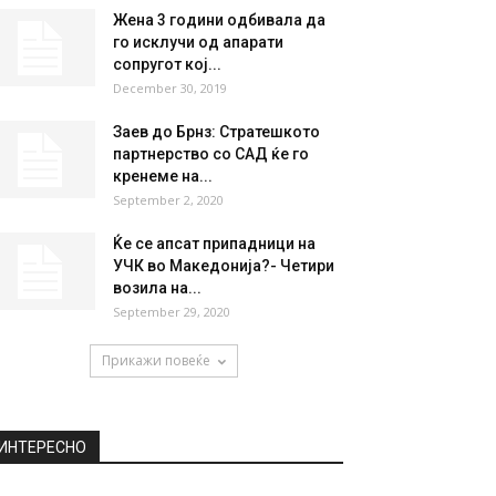
НАЈПОПУЛАРНО
Може да учествуваат и
фановите од Македонија:
Kим Кардашијан подарува
500...
December 23, 2020
Жена 3 години одбивала да
го исклучи од апарати
сопругот кој...
December 30, 2019
Заев до Брнз: Стратешкото
партнерство со САД ќе го
кренеме на...
September 2, 2020