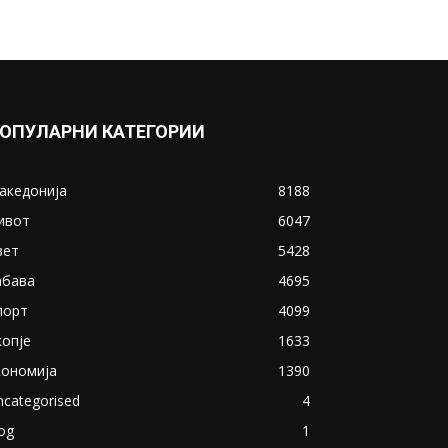
ОПУЛАРНИ КАТЕГОРИИ
акедонија
8188
ивот
6047
вет
5428
абава
4695
порт
4099
копје
1633
кономија
1390
ncategorised
4
og
1