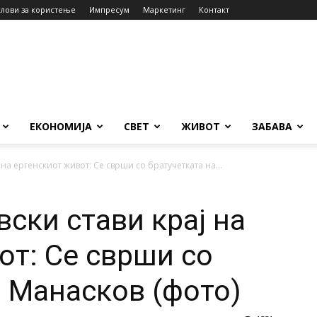
слови за користење
Импресум
Маркетинг
Контакт
ЕКОНОМИЈА
СВЕТ
ЖИВОТ
ЗАБАВА
на ергенскиот живот: Се сврши со братучетката на...
ски стави крај на
от: Се сврши со
а Манасков (фото)