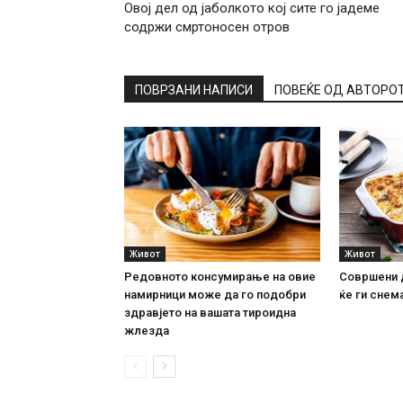
Овој дел од јаболкото кој сите го јадеме
содржи смртоносен отров
ПОВРЗАНИ НАПИСИ
ПОВЕЌЕ ОД АВТОРО
Живот
Живот
Редовното консумирање на овие
Совршени 
намирници може да го подобри
ќе ги снема
здравјето на вашата тироидна
жлезда