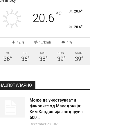
СКОПЈЕ
Clear Sky
°
20.6
°
C
20.6
°
20.6
42 %
1.7kmh
4 %
THU
FRI
SAT
SUN
MON
36
°
36
°
38
°
39
°
39
°