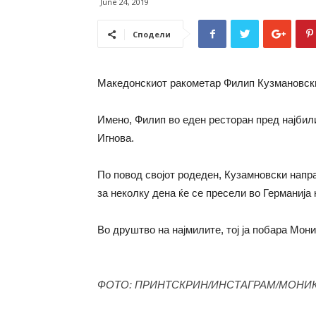
June 24, 2019
Сподели
Македонскиот ракометар Филип Кузмановски 
Имено, Филип во еден ресторан пред најбили
Игнова.
По повод својот родеден, Кузамновски напра
за неколку дена ќе се пресели во Германија 
Во друштво на најмилите, тој ја побара Мони
ФОТО: ПРИНТСКРИН/ИНСТАГРАМ/МОНИ