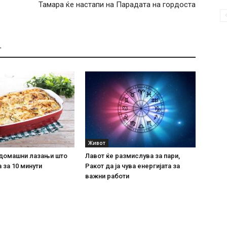
Тамара ќе настапи на Парадата на гордоста
Т
Живот
домашни лазањи што
Лавот ќе размислува за пари,
 за 10 минути
Ракот да ја чува енергијата за
важни работи