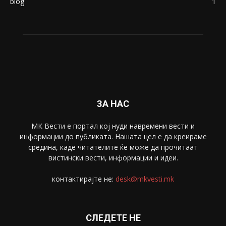
blog
1
ЗА НАС
МК Вести е портал коj нуди навремени вести и
информации до публиката. Нашата цел е да креираме
средина, каде читателите ќе може да прочитаат
вистински вести, информации и идеи.
контактирајте не:
desk@mkvesti.mk
СЛЕДЕТЕ НЕ