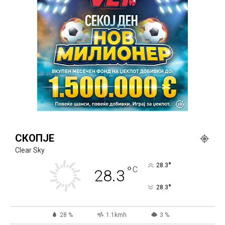
СКОПЈЕ
Clear Sky
°
28.3
°
C
28.3
°
28.3
28 %
1.1kmh
3 %