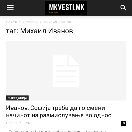
Почетна
тагови
Михаил Иванов
таг: Михаил Иванов
Македонија
Иванов: Софија треба да го смени
начинот на размислување во однос...
October 13, 2020
0
– Софија треба ја смени својата позиција и начинот на