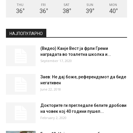
THU
FRI
SAT
SUN
MON
36
°
36
°
38
°
39
°
40
°
НАЈПОПУЛАРНО
(Видео) Канје Вест ја фрли Греми
наградата во тоалетна школка и...
September 17, 2020
Заев: Не дај боже, референдумот да биде
негативен
June 22, 2018
Докторите ги прегледале белите дробови
на човек кој 40 години пушел...
February 2, 2020