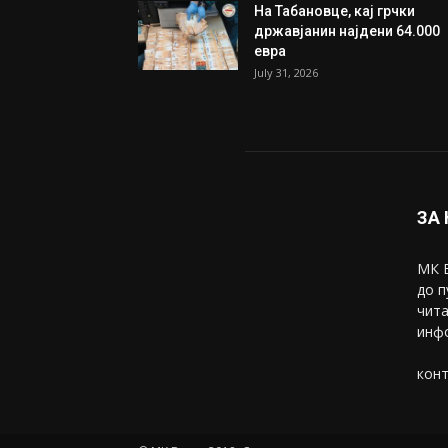
Трамп: Постигнат е историс
договор за целосно
разоружување на Хамас
July 31, 2026
Митева: Потврден новиот
состав на ИК на Унија на же
на...
July 31, 2026
На Табановце, кај грчки
државјанин најдени 64.000
евра
July 31, 2026