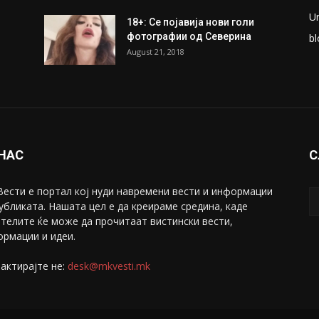
ки
Претседателот на
М
Мадагаскар: СЗО ни Понуди
Ж
20 Милиони Долари Мито
ако...
С
May 20, 2020
З
ни
Снимена двојка во Скопје над
С
банка во експлицитно видео
С
пред прозорец
April 24, 2019
Е
U
18+: Се појавија нови голи
фотографии од Северина
bl
August 21, 2018