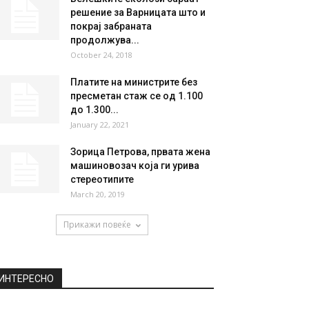
НАЈПОПУЛАРНО
СДСМ: Со одбивањето на
Алатката за транспарентност
Иванов не ги почитува...
June 28, 2018
Велешките еколози бараат
решение за Варницата што и
покрај забраната
продолжува...
October 24, 2018
Платите на министрите без
пресметан стаж се од 1.100
до 1.300...
January 22, 2021