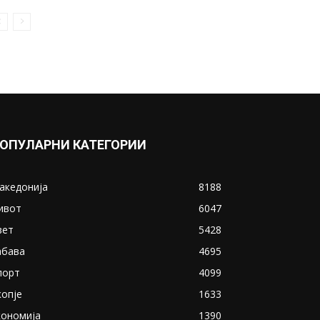
Зорица Петрова, првата жена
машиновозач која ги урива
стереотипите
March 20, 2019
Прикажи повеќе
ИНТЕРЕСНО
ОПУЛАРНИ КАТЕГОРИИ