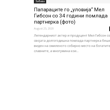
Забава
Папараците го „уловија“ Мел
Гибсон со 34 години помлада
партнерка (фото)
August 25, 2020
Легендарниот актер и продуцент Мел Гибсон с
својата долгогодишна помлада партнерка беш
виден на омиленото собирно место на богатите
славните, а многумина кои...