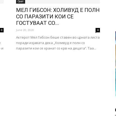
Свет
МЕЛ ГИБСОН: ХОЛИВУД Е ПОЛН
СО ПАРАЗИТИ КОИ СЕ
ГОСТУВААТ СО...
June 20, 2020
0
0
о
Актерот Мел Гибсон беше ставен во црната листа
е
поради изјавата дека „Холивуд е полн со
 и
паразити кои се хранат со крв на децата“. Таа...