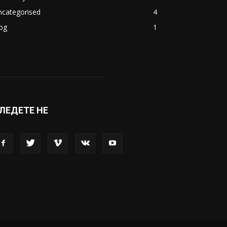
акедонија
8188
ивот
6047
вет
5428
абава
4695
порт
4099
копје
1633
кономија
1390
ncategorised
4
og
1