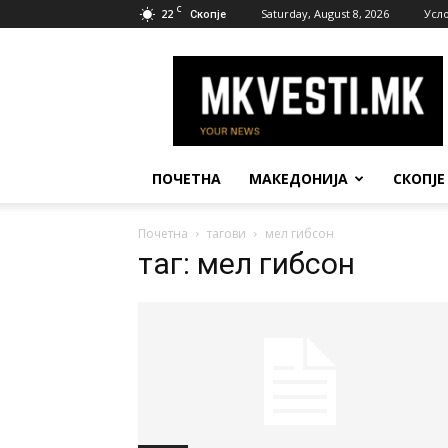
C
22
Saturday, August 8, 2026
Усл
Скопје
МК
Вести
ПОЧЕТНА
МАКЕДОНИЈА
СКОПЈЕ
Почетна
тагови
мел гибсон
таг: мел гибсон