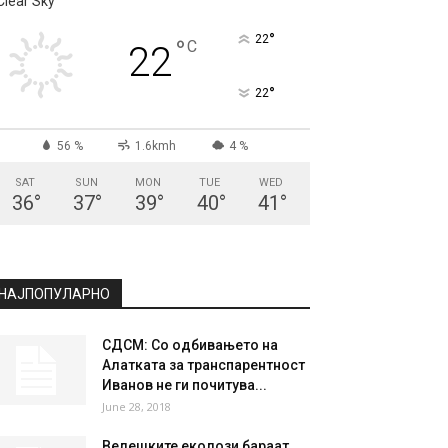
СКОПЈЕ
Clear Sky
°
22
°
C
22
°
22
56 %
1.6kmh
4 %
SAT
SUN
MON
TUE
WED
36
°
37
°
39
°
40
°
41
°