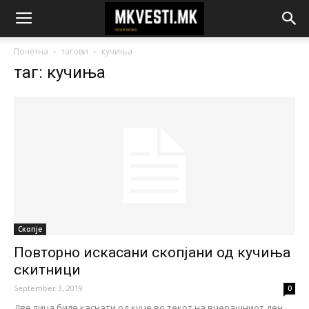
Почетна
тагови
кучиња
таг: кучиња
Скопје
Повторно искасани скопјани од кучиња
скитници
September 3, 2019
0
Две лица биле каснати од куче во текот на вчерашниот ден