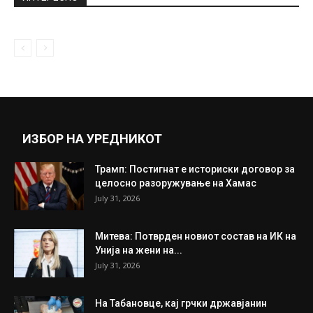
March 15, 2020
Кога Кристина ќе го јавне… рацете од
прегратка, сами се спуштаат...
May 28, 2020
Прикажи повеќе
ИНТЕРЕСНО
ИЗБОР НА УРЕДНИКОТ