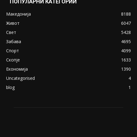
Снимена двојка во Скопје над банка во
експлицитно видео пред прозорец
April 24, 2019
18+: Се појавија нови голи фотографии од
Северина
August 21, 2018
ПОПУЛАРНИ КАТЕГОРИИ
Македонија
8188
Живот
6047
Свет
5428
Забава
4695
Спорт
4099
Скопје
1633