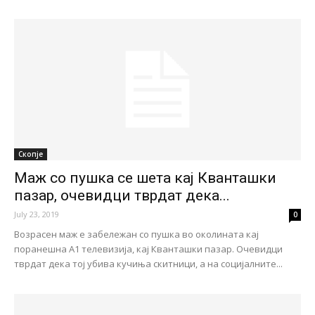
Скопје
Маж со пушка се шета кај Кванташки
пазар, очевидци тврдат дека...
July 23, 2019
0
Возрасен маж е забележан со пушка во околината кај
поранешна А1 телевизија, кај Кванташки пазар. Очевидци
тврдат дека тој убива кучиња скитници, а на социјалните...