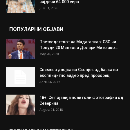
Трамп: Постигнат е историски договор за
целосно разоружување на Хамас
July 31, 2026
Митева: Потврден новиот состав на ИК на
Унија на жени на...
July 31, 2026
На Табановце, кај грчки државјанин
најдени 64.000 евра
July 31, 2026
ПОПУЛАРНИ ОБЈАВИ
Претседателот на Мадагаскар: СЗО ни
Понуди 20 Милиони Долари Мито ако...
May 20, 2020