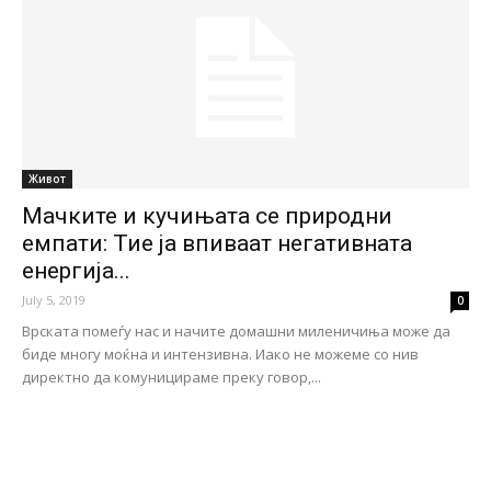
Живот
Мачките и кучињата се природни
емпати: Тие ја впиваат негативната
енергија...
July 5, 2019
0
Врската помеѓу нас и начите домашни миленичиња може да
биде многу моќна и интензивна. Иако не можеме со нив
директно да комуницираме преку говор,...