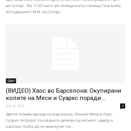
во Скопје. –Во 11.30 часот во полициската станица Гази Баба,
62-годишниот М.М. од Скопје...
Свет
(ВИДЕО) Хаос во Барселона: Окупирани
колите на Меси и Суарес поради...
July 30, 2019
0
Двете големи ѕвезди на Барселона, Лионел Меси и Луис
Суарес ги бројат последните денови од летниот одмор и
наскоро треба да се приклучат на...