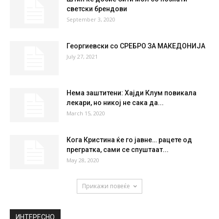
53 %
0.9kmh
0 %
MON
TUE
WED
THU
FRI
37
°
40
°
41
°
40
°
34
°
НАЈПОПУЛАРНО
Штип ќе добие Сити мол со познати
светски брендови
September 3, 2020
Георгиевски со СРЕБРО ЗА МАКЕДОНИЈА
July 27, 2021
Нема заштитени: Хајди Клум повикала
лекари, но никој не сака да...