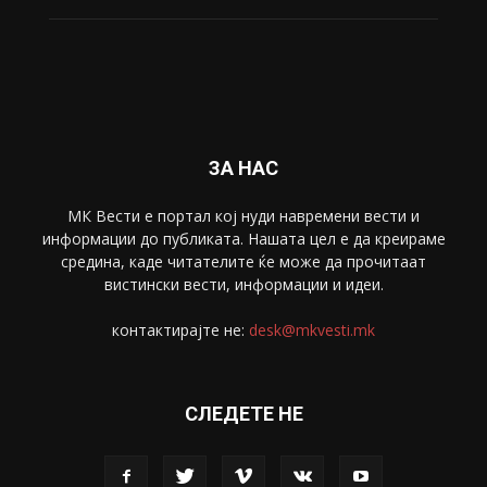
Свет
5428
Забава
4695
Спорт
4099
Скопје
1633
Економија
1390
Uncategorised
4
blog
1
ЗА НАС
МК Вести е портал коj нуди навремени вести и