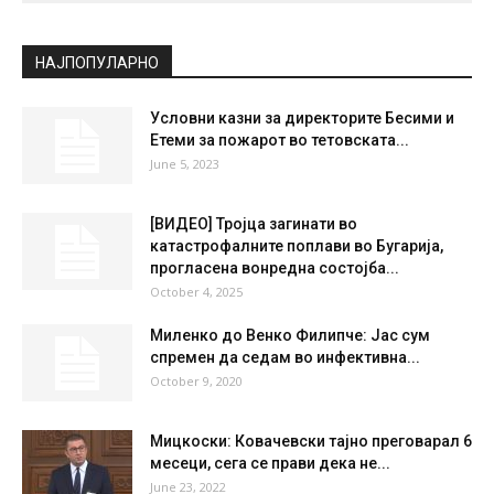
СКОПЈЕ
Clear Sky
°
22.7
°
C
22.7
°
22.7
41 %
1.8kmh
0 %
FRI
SAT
SUN
MON
TUE
35
°
37
°
39
°
39
°
35
°
НАЈПОПУЛАРНО
Условни казни за директорите Бесими и
Етеми за пожарот во тетовската...
June 5, 2023
[ВИДЕО] Тројца загинати во