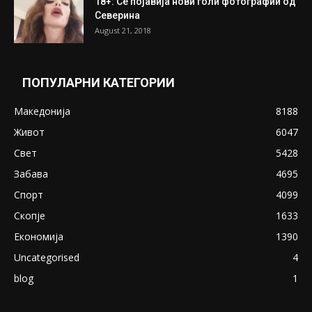
ПОПУЛАРНИ ОБЈАВИ
Претседателот на Мадагаскар: СЗО ни
Понуди 20 Милиони Долари Мито ако...
May 20, 2020
Снимена двојка во Скопје над банка во
експлицитно видео пред прозорец
April 24, 2019
18+: Се појавија нови голи фотографии од
Северина
August 21, 2018
ПОПУЛАРНИ КАТЕГОРИИ
Македонија
8188
Живот
6047