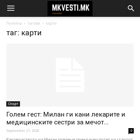
Почетна
тагови
карти
таг: карти
Спорт
Голем гест: Милан ги кани лекарите и
медицинските сестри за мечот...
September 21, 2020
0
Раководството на Милан повлече прекрасен потег на стартот