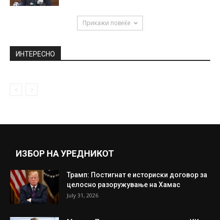
катастрофалните поплави во Бугарија,
прогласена вонредна состојба...
October 4, 2025
Миленко до Венко Филипче: Јас сум
спремен да седам во инфективна...
October 9, 2020
Мицкоски: Ковачевски тајно преговарал 6
месеци, сега се прави дека не...
June 23, 2022
Прикажи повеќе
ИНТЕРЕСНО