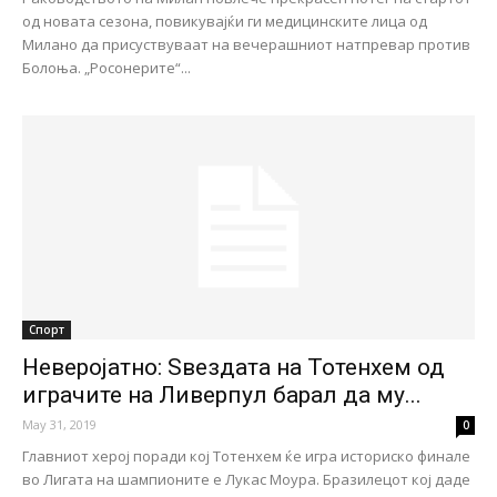
од новата сезона, повикувајќи ги медицинските лица од
Милано да присуствуваат на вечерашниот натпревар против
Болоња. „Росонерите“...
Спорт
Неверојатно: Ѕвездата на Тотенхем од
играчите на Ливерпул барал да му...
May 31, 2019
0
Главниот херој поради кој Тотенхем ќе игра историско финале
во Лигата на шампионите е Лукас Моура. Бразилецот кој даде