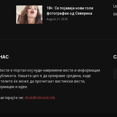
U
18+: Се појавија нови голи
фотографии од Северина
bl
August 21, 2018
 НАС
С
ести е портал коj нуди навремени вести и информации
убликата. Нашата цел е да креираме средина, каде
телите ќе може да прочитаат вистински вести,
рмации и идеи.
актирајте не:
desk@mkvesti.mk