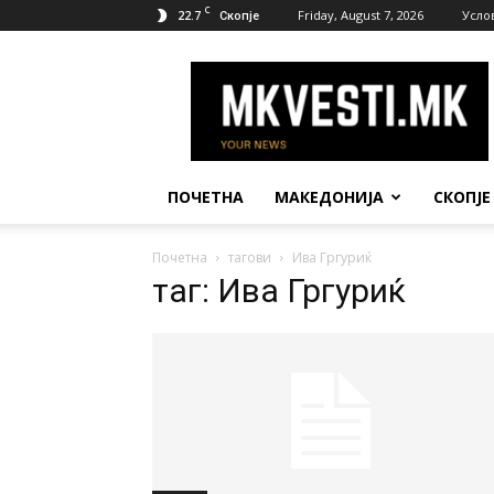
C
22.7
Friday, August 7, 2026
Усло
Скопје
МК
Вести
ПОЧЕТНА
МАКЕДОНИЈА
СКОПЈЕ
Почетна
тагови
Ива Гргуриќ
таг: Ива Гргуриќ