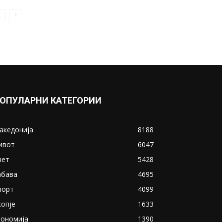
ОПУЛАРНИ КАТЕГОРИИ
акедонија
8188
ивот
6047
вет
5428
абава
4695
порт
4099
копје
1633
кономија
1390