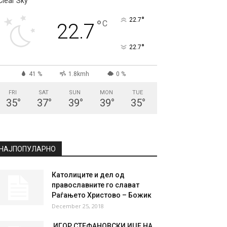
Clear Sky
°
22.7
°
C
22.7
°
22.7
41 %
1.8kmh
0 %
FRI
SAT
SUN
MON
TUE
35
°
37
°
39
°
39
°
35
°
НАЈПОПУЛАРНО
Католиците и дел од
православните го слават
Раѓањето Христово – Божик
December 25, 2018
ИГОР СТЕФАНОВСКИ ИЏЕ НА