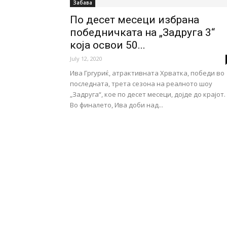
Забава
По десет месеци избрана
победничката на „Задруга 3“
која освои 50...
July 12, 2020
Ива Гргуриќ, атрактивната Хрватка, победи во
последната, трета сезона на реалното шоу
„Задруга“, кое по десет месеци, дојде до крајот.
Во финалето, Ива доби над...