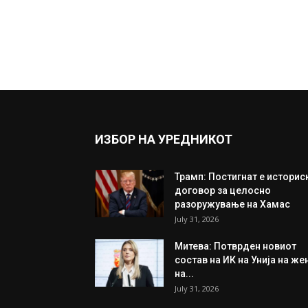
ИЗБОР НА УРЕДНИКОТ
Трамп: Постигнат е историс
договор за целосно
разоружување на Хамас
July 31, 2026
Митева: Потврден новиот
состав на ИК на Унија на же
на...
July 31, 2026