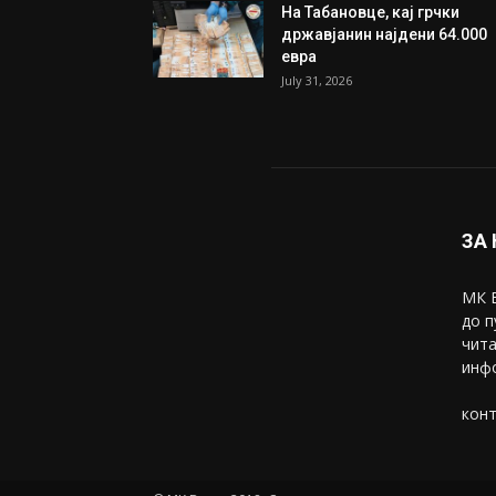
На Табановце, кај грчки
државјанин најдени 64.000
евра
July 31, 2026
ЗА
МК В
до п
чита
инфо
конт