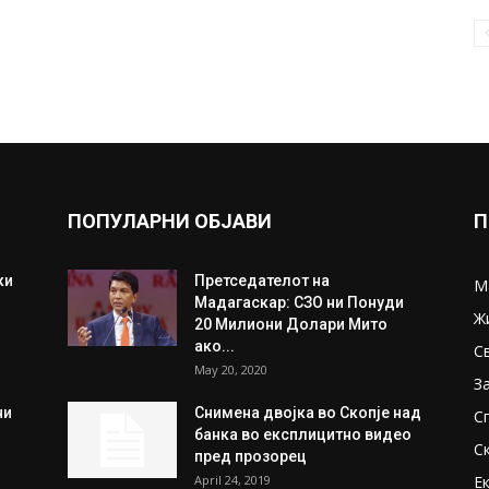
ПОПУЛАРНИ ОБЈАВИ
П
ки
Претседателот на
М
Мадагаскар: СЗО ни Понуди
Ж
20 Милиони Долари Мито
ако...
С
May 20, 2020
З
ни
Снимена двојка во Скопје над
С
банка во експлицитно видео
С
пред прозорец
April 24, 2019
Е