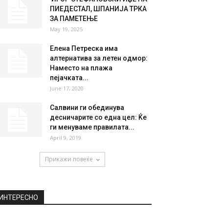
ПИЕДЕСТАЛ, ШПАНИЈА ТРКА
ЗА ПАМЕТЕЊЕ
May 19, 2025
Елена Петреска има
алтернатива за летен одмор:
Наместо на плажа
пејачката...
June 17, 2020
Салвини ги обединува
десничарите со една цел: Ќе
ги менуваме правилата...
April 9, 2019
Прикажи повеќе
ИНТЕРЕСНО