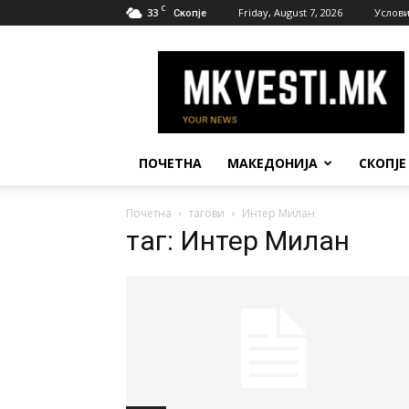
C
33
Friday, August 7, 2026
Услови
Скопје
МК
Вести
ПОЧЕТНА
МАКЕДОНИЈА
СКОПЈЕ
Почетна
тагови
Интер Милан
таг: Интер Милан