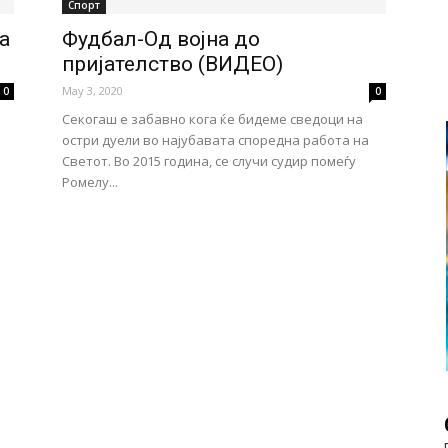
Спорт
а
Фудбал-Од војна до
пријателство (ВИДЕО)
May 3, 2020
0
0
Секогаш е забавно кога ќе бидеме сведоци на
остри дуели во најубавата споредна работа на
Светот. Во 2015 година, се случи судир помеѓу
Ромелу...