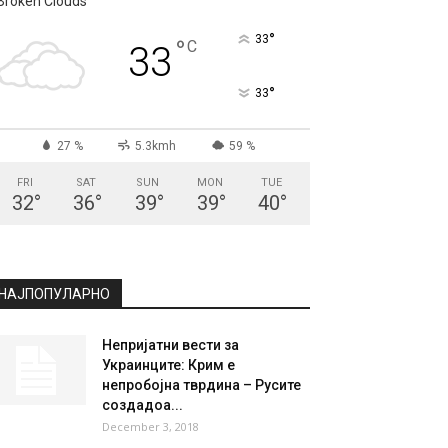
СКОПЈЕ
Broken Clouds
°
33
°
C
33
°
33
27 %
5.3kmh
59 %
FRI
SAT
SUN
MON
TUE
32
°
36
°
39
°
39
°
40
°