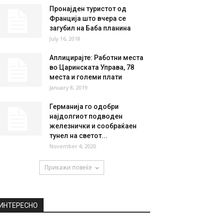
НАЈПОПУЛАРНО
Непријатни вести за
Украинците: Крим е
непробојна тврдина – Русите
создадоа...
December 3, 2018
Пронајден туристот од
Франција што вчера се
загубил на Баба планина
July 16, 2018
Аплицирајте: Работни места
во Царинската Управа, 78
места и големи плати
January 8, 2019