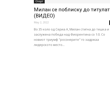
Спорт
Милан се поблиску до титулат
(ВИДЕО)
May 2, 2022
Во 35 коло од Сериа А, Милан стигна до тешка и
заслужена победа над Фиорентина со 1:0. Со
новиот триумф "росонерите" го задржаа
лидерското место...