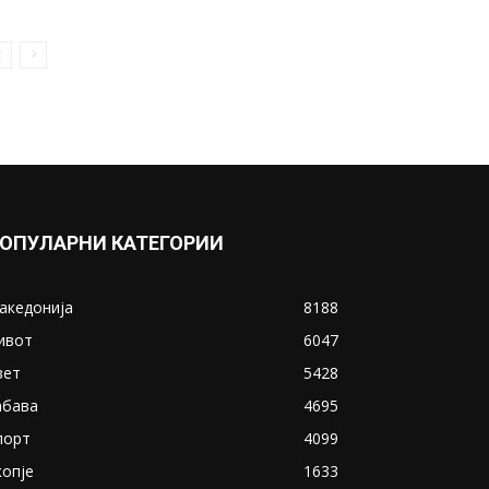
Германија го одобри
најдолгиот подводен
железнички и сообраќаен
тунел на светот...
November 4, 2020
Прикажи повеќе
ИНТЕРЕСНО