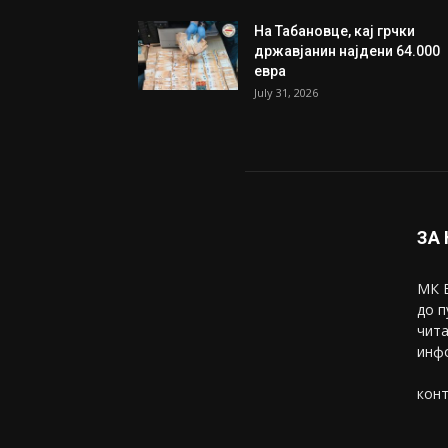
ИЗБОР НА УРЕДНИКОТ
Трамп: Постигнат е историс
договор за целосно
разоружување на Хамас
July 31, 2026
Митева: Потврден новиот
состав на ИК на Унија на же
на...
July 31, 2026
На Табановце, кај грчки
државјанин најдени 64.000
евра
July 31, 2026