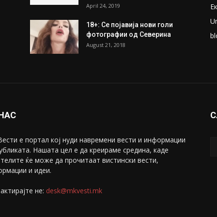
ПОПУЛАРНИ ОБЈАВИ
П
ки
Претседателот на
М
Мадагаскар: СЗО ни Понуди
Ж
20 Милиони Долари Мито
ако...
С
May 20, 2020
З
ни
Снимена двојка во Скопје над
С
банка во експлицитно видео
С
пред прозорец
April 24, 2019
Е
U
18+: Се појавија нови голи
фотографии од Северина
bl
August 21, 2018