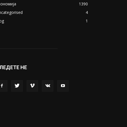
ОПУЛАРНИ КАТЕГОРИИ
акедонија
8188
ивот
6047
вет
5428
абава
4695
порт
4099
копје
1633
кономија
1390
ncategorised
4
og
1