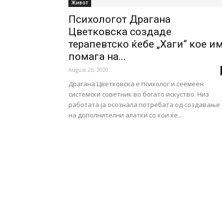
Живот
Психологот Драгана
Цветковска создаде
терапевтско ќебе „Хаги“ кое и
помага на...
August 25, 2020
Драгана Цветковска е психолог и сеемеен
системски советник во богато искуство. Низ
работата ја осознала потребата од создавање
на дополнителни алатки со кои ќе...