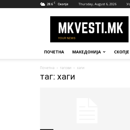
C
28.6
Thursday, August 6, 2026
У
Скопје
МК
Вести
ПОЧЕТНА
МАКЕДОНИЈА
СКОПЈЕ
Почетна
тагови
хаги
таг: хаги