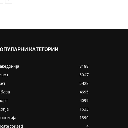
ОПУЛАРНИ КАТЕГОРИИ
акедонија
8188
ивот
6047
вет
5428
абава
4695
порт
4099
копје
1633
кономија
1390
ncategorised
4