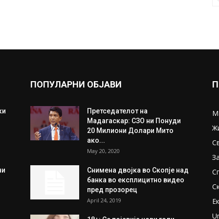
ПОПУЛАРНИ ОБЈАВИ
П
ки
Претседателот на
М
Мадагаскар: СЗО ни Понуди
Ж
20 Милиони Долари Мито
ако...
С
May 20, 2020
З
ни
Снимена двојка во Скопје над
С
банка во експлицитно видео
С
пред прозорец
April 24, 2019
Е
U