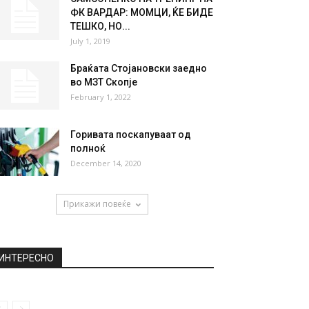
ФК ВАРДАР: МОМЦИ, ЌЕ БИДЕ
ТЕШКО, НО...
July 1, 2019
Браќата Стојановски заедно
во МЗТ Скопје
February 1, 2022
Горивата поскапуваат од
полноќ
December 14, 2020
Прикажи повеќе
ИНТЕРЕСНО