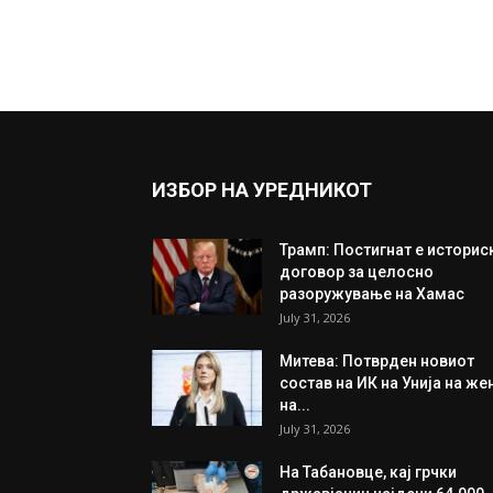
ИЗБОР НА УРЕДНИКОТ
Трамп: Постигнат е историс
договор за целосно
разоружување на Хамас
July 31, 2026
Митева: Потврден новиот
состав на ИК на Унија на же
на...
July 31, 2026
На Табановце, кај грчки