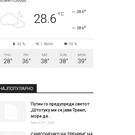
Broken Clouds
°
28.6
°
C
28.6
°
28.6
32 %
1.9kmh
55 %
THU
FRI
SAT
SUN
MON
28
°
36
°
38
°
38
°
39
°
НАЈПОПУЛАРНО
Путин го предупреди светот:
„Штотуку ми се јави Трамп,
мора да...
March 31, 2020
САМСОНЕНКО НА ТРЕНИНГ НА