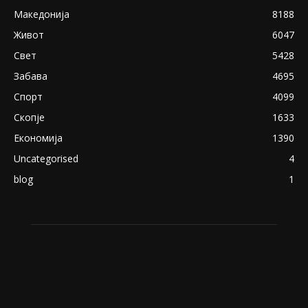
Снимена двојка во Скопје над банка во
експлицитно видео пред прозорец
April 24, 2019
18+: Се појавија нови голи фотографии од
Северина
August 21, 2018
ПОПУЛАРНИ КАТЕГОРИИ
Македонија
8188
Живот
6047
Свет
5428
Забава
4695
Спорт
4099
Скопје
1633
Економија
1390