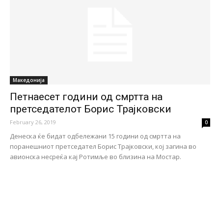
Македонија
Петнаесет години од смртта на
претседателот Борис Трајковски
February 26, 2019
0
Денеска ќе бидат одбележани 15 години од смртта на
поранешниот претседател Борис Трајковски, кој загина во
авионска несреќа кај Ротимље во близина на Мостар.