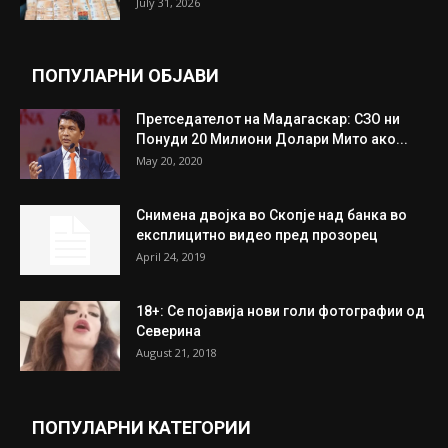
Трамп: Постигнат е историски договор за
целосно разоружување на Хамас
July 31, 2026
Митева: Потврден новиот состав на ИК на
Унија на жени на...
July 31, 2026
На Табановце, кај грчки државјанин
најдени 64.000 евра
July 31, 2026
ПОПУЛАРНИ ОБЈАВИ
Претседателот на Мадагаскар: СЗО ни
Понуди 20 Милиони Долари Мито ако...
May 20, 2020