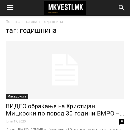
Почетна
тагови
годишнина
таг: годишнина
Македонија
ВИДЕО обраќање на Христијан
Мицкоски по повод 30 години ВМРО –...
June 17, 2020
0
Денес ВМРО-ДПМНЕ одбележува 30 години од основањето во