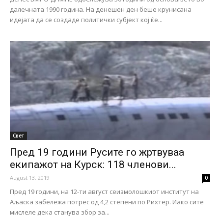
далечната 1990 година. На денешен ден беше крунисана
идејата да се создаде политички субјект кој ќе...
Свет
Пред 19 години Русите го жртвуваа
екипажот на Курск: 118 членови...
August 13, 2019
0
Пред 19 години, на 12-ти август сеизмолошкиот институт на
Аљаска забележа потрес од 4,2 степени по Рихтер. Иако сите
мислеле дека станува збор за...