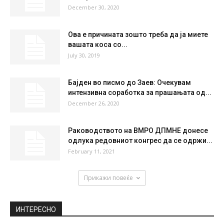
56 %
1.6kmh
4 %
SAT
SUN
MON
TUE
WED
36
°
37
°
39
°
40
°
41
°
НАЈПОПУЛАРНО
Аца Лукас откри колку пари изгубил на
комар, а сепак не...
December 30, 2020
Ова е причината зошто треба да ја миете
вашата коса со...
July 30, 2019
Бајден во писмо до Заев: Очекувам
интензивна соработка за прашањата од...
December 26, 2020