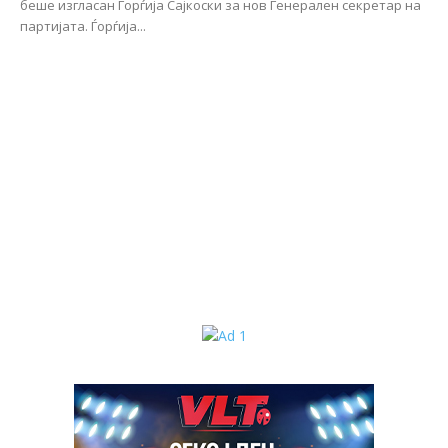
беше изгласан Ѓорѓија Сајкоски за нов Генерален секретар на
партијата. Ѓорѓија...