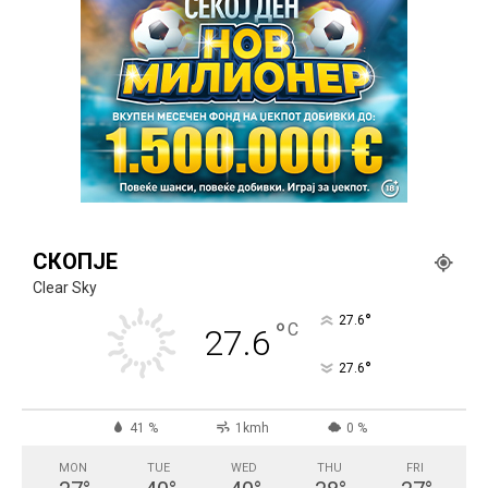
СКОПЈЕ
Clear Sky
°
27.6
°
C
27.6
°
27.6
41 %
1kmh
0 %
MON
TUE
WED
THU
FRI