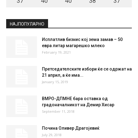
37
°
40
°
40
°
38
°
37
°
НАЈПОПУЛАРНО
Исплатлив бизнис кој зема замав – 50
евра литар магарешко млеко
February 19, 2021
Претседателските избори ќе се одржат на
21 април, а ќе има...
January 15, 2019
ВМРО-ДПМНЕ бара оставка од
градоначалникот на Демир Хисар
September 11, 2018
Почина Оливер Драгојевиќ
July 29, 2018