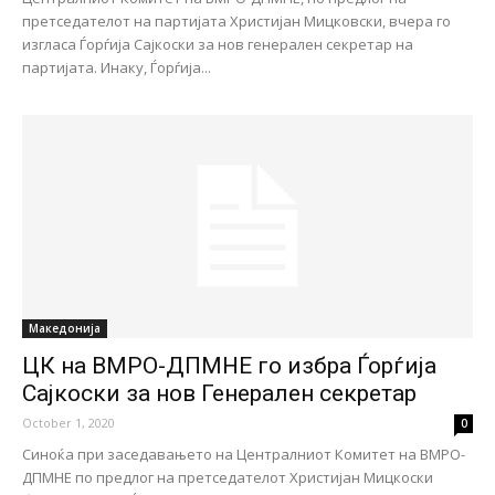
претседателот на партијата Христијан Мицковски, вчера го
изгласа Ѓорѓија Сајкоски за нов генерален секретар на
партијата. Инаку, Ѓорѓија...
Македонија
ЦК на ВМРО-ДПМНЕ го избра Ѓорѓија
Сајкоски за нов Генерален секретар
October 1, 2020
0
Синоќа при заседавањето на Централниот Комитет на ВМРО-
ДПМНЕ по предлог на претседателот Христијан Мицкоски