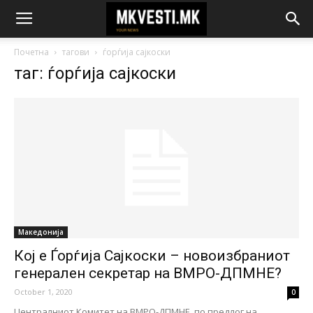
Почетна
тагови
ѓорѓија сајкоски
таг: ѓорѓија сајкоски
Македонија
Кој е Ѓорѓија Сајкоски – новоизбраниот
генерален секретар на ВМРО-ДПМНЕ?
October 1, 2020
0
Централниот Комитет на ВМРО-ДПМНЕ, по предлог на