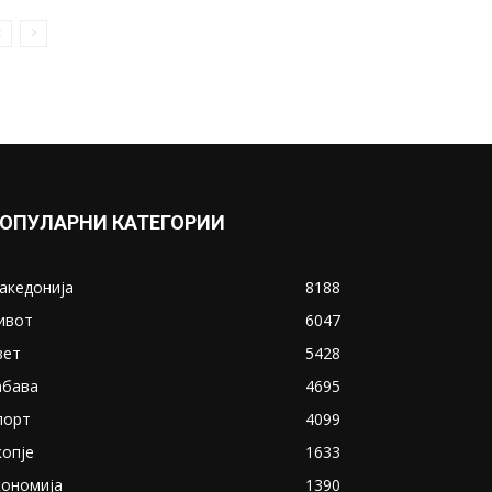
ОПУЛАРНИ КАТЕГОРИИ
акедонија
8188
ивот
6047
вет
5428
абава
4695
порт
4099
копје
1633
кономија
1390