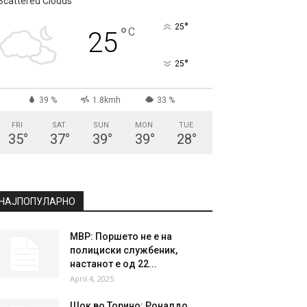
Scattered Clouds
°
25
°
C
25
°
25
39 %
1.8kmh
33 %
FRI
SAT
SUN
MON
TUE
35
°
37
°
39
°
39
°
28
°
НАЈПОПУЛАРНО
МВР: Поршето не е на
полициски службеник,
настанот е од 22...
April 4, 2025
Шок во Торино: Роналдо