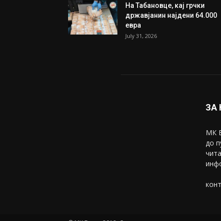
На Табановце, кај грчки
државјанин најдени 64.000
евра
July 31, 2026
ЗА
МК В
до п
чита
инфо
конт