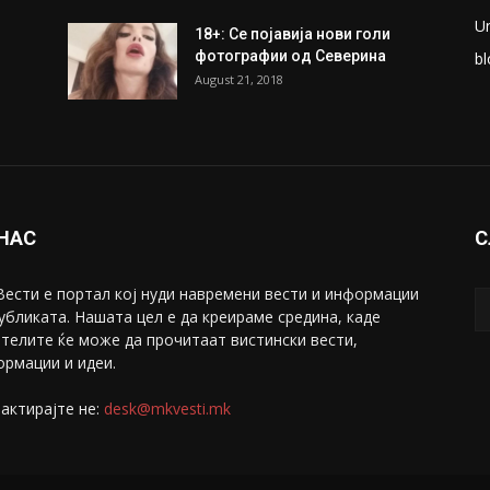
U
18+: Се појавија нови голи
фотографии од Северина
bl
August 21, 2018
 НАС
С
ести е портал коj нуди навремени вести и информации
убликата. Нашата цел е да креираме средина, каде
телите ќе може да прочитаат вистински вести,
рмации и идеи.
актирајте не:
desk@mkvesti.mk