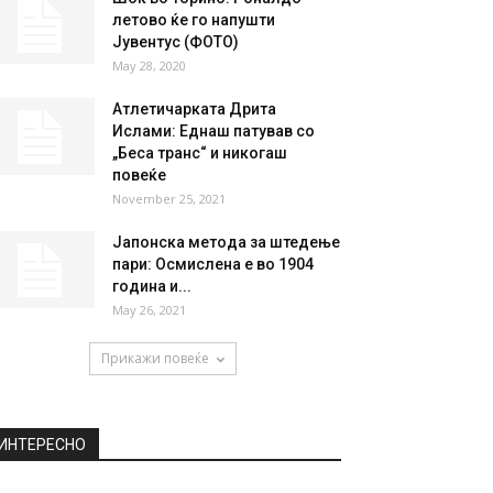
летово ќе го напушти
Јувентус (ФОТО)
May 28, 2020
Атлетичарката Дрита
Ислами: Еднаш патував со
„Беса транс“ и никогаш
повеќе
November 25, 2021
Јапонска метода за штедење
пари: Осмислена е во 1904
година и...
May 26, 2021
Прикажи повеќе
ИНТЕРЕСНО