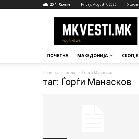
C
25
Friday, August 7, 2026
Услови
Скопје
МК
Вести
ПОЧЕТНА
МАКЕДОНИЈА
СКОПЈЕ
Почетна
тагови
Ѓорѓи Манасков
таг: Ѓорѓи Манасков