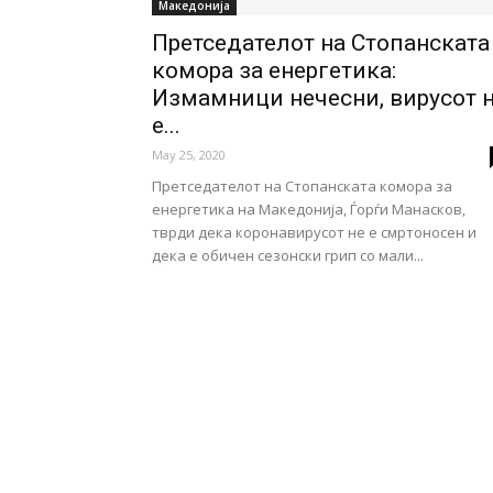
Македонија
Претседателот на Стопанската
комора за енергетика:
Измамници нечесни, вирусот 
е...
May 25, 2020
Претседателот на Стопанската комора за
енергетика на Македонија, Ѓорѓи Манасков,
тврди дека коронавирусот не е смртоносен и
дека е обичен сезонски грип со мали...