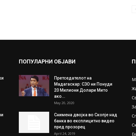
ПОПУЛАРНИ ОБЈАВИ
П
ки
Претседателот на
М
Мадагаскар: СЗО ни Понуди
Ж
20 Милиони Долари Мито
ако...
С
May 20, 2020
З
ни
Снимена двојка во Скопје над
С
банка во експлицитно видео
С
пред прозорец
April 24, 2019
Е