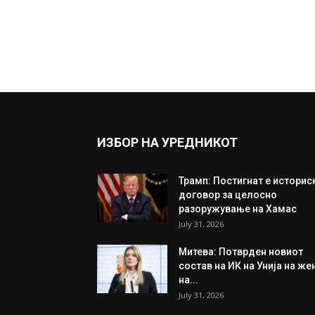
ИЗБОР НА УРЕДНИКОТ
Трамп: Постигнат е историс
договор за целосно
разоружување на Хамас
July 31, 2026
Митева: Потврден новиот
состав на ИК на Унија на же
на...
July 31, 2026