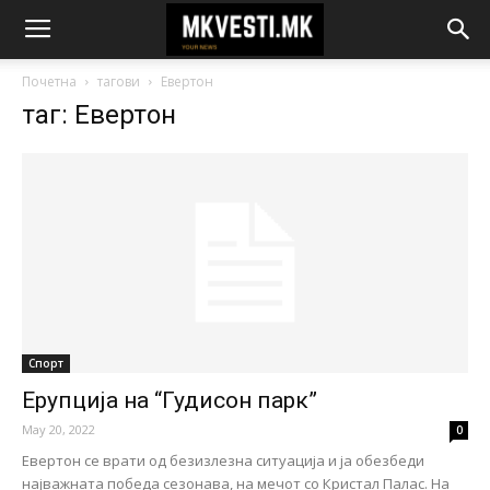
Почетна
тагови
Евертон
таг: Евертон
Спорт
Ерупција на “Гудисон парк”
May 20, 2022
0
Евертон се врати од безизлезна ситуација и ја обезбеди
најважната победа сезонава, на мечот со Кристал Палас. На