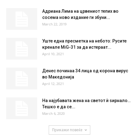
Адриана Лима на црвениот тепих во
сосема ново издание ги збуни...
March 22, 2019
Уште една пресметка на небото: Русите
кренале MiG-31 за да истераат...
April 10, 2021
Денес починаа 34 лица од корона вирус
во Македонија
April 12, 2021
На најубавата жена на светот ѝ ѕирнало…
Тешко е да се...
March 6, 2020
Прикажи повеќе