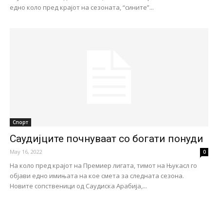
едно коло пред крајот на сезоната, “сините”...
Спорт
Саудијците почнуваат со богати понуди
May 16, 2022
0
На коло пред крајот на Премиер лигата, тимот на Њукасл го
објави едно имињата на кое смета за следната сезона.
Новите сопственици од Саудиска Арабија,...