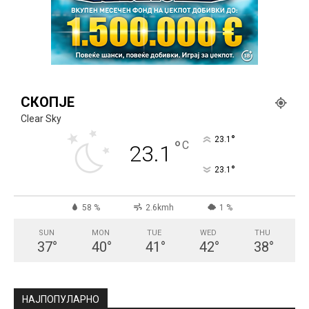
СКОПЈЕ
Clear Sky
°
23.1
°
C
23.1
°
23.1
58 %
2.6kmh
1 %
SUN
MON
TUE
WED
THU
37
°
40
°
41
°
42
°
38
°
НАЈПОПУЛАРНО