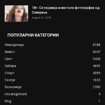
ПОПУЛАРНИ ОБЈАВИ
Претседателот на Мадагаскар: СЗО ни
Понуди 20 Милиони Долари Мито ако...
May 20, 2020
Снимена двојка во Скопје над банка во
експлицитно видео пред прозорец
April 24, 2019
18+: Се појавија нови голи фотографии од
Северина
August 21, 2018
ПОПУЛАРНИ КАТЕГОРИИ
Македонија
8188