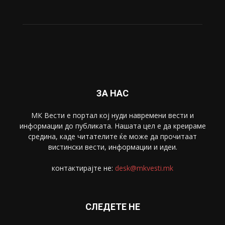
Живот
6047
Свет
5428
Забава
4695
Спорт
4099
Скопје
1633
Економија
1390
Uncategorised
4
blog
1
ЗА НАС