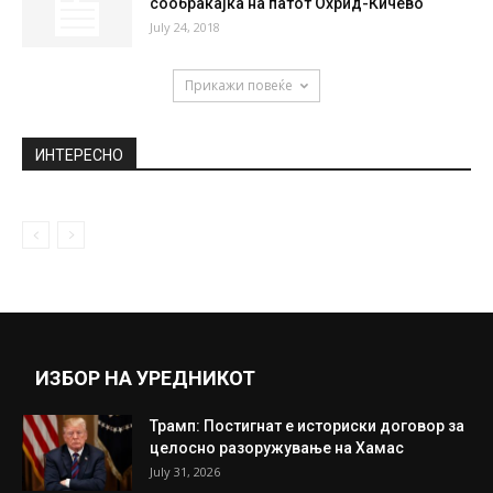
Антикорупциска собира податоци за
набавката на кинеските вакцини, ќе се
уклучи...
March 11, 2021
Васоски: Мора да останеме
концентрирани
September 25, 2018
Еден загинат и петмина повредени во
сообраќајка на патот Охрид-Кичево
July 24, 2018
Прикажи повеќе
ИНТЕРЕСНО