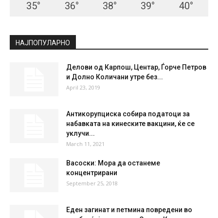
СКОПЈЕ
Clear Sky
°
34.1
°
C
34.1
°
34.1
22 %
3kmh
7 %
THU
FRI
SAT
SUN
MON
35
°
36
°
38
°
39
°
40
°
НАЈПОПУЛАРНО
Делови од Карпош, Центар, Ѓорче Петров
и Долно Количани утре без...
April 23, 2019