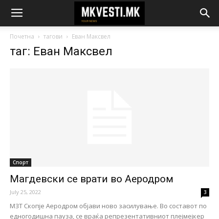
Почетна
тагови
Еван Максвел
таг: Еван Максвел
Спорт
Магдевски се врати во Аеродром
July 25, 2022
3
МЗТ Скопје Аеродром објави ново засилување. Во составот по
едногодишна пауза, се враќа репрезентативниот плејмејкер