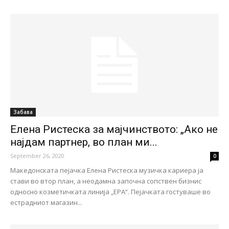
Забава
Eлена Ристеска за мајчинството: „Ако не
најдам партнер, во план ми...
September 26, 2020
0
Македонската пејачка Елена Ристеска музичка кариера ја
стави во втор план, а неодамна започна сопствен бизнис
односно козметичката линија „ЕРА“. Пејачката гостуваше во
естрадниот магазин...