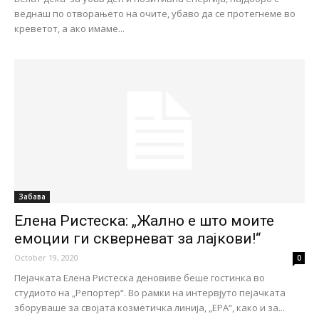
веднаш по отворањето на очите, убаво да се протегнеме во
креветот, а ако имаме...
Забава
Елена Ристеска: „Жално е што моите
емоции ги скверневат за лајкови!“
October 19, 2020
0
Пејачката Елена Ристеска деновиве беше гостинка во
студиото на „Репортер“. Во рамки на интервјуто пејачката
зборуваше за својата козметичка линија, „ЕРА“, како и за...