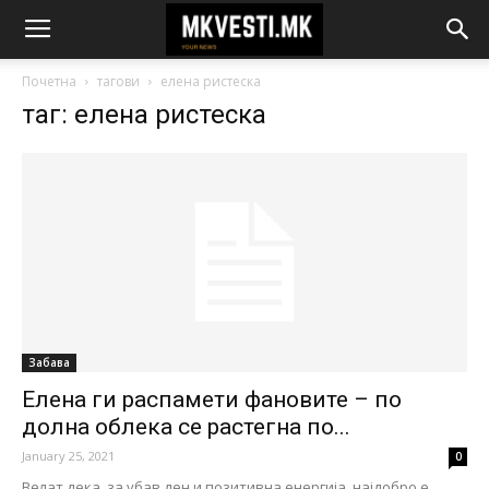
Почетна
тагови
елена ристеска
таг: елена ристеска
Забава
Елена ги распамети фановите – по
долна облека се растегна по...
January 25, 2021
0
Велат дека за убав ден и позитивна енергија, најдобро е