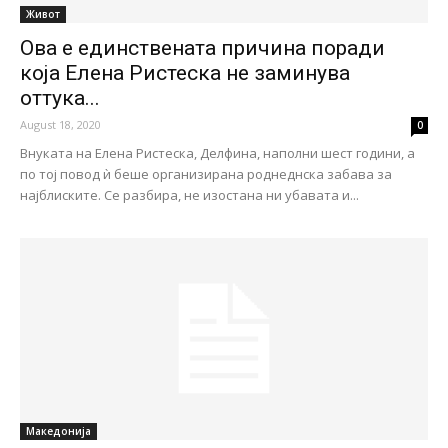
Живот
Ова е единствената причина поради
која Елена Ристеска не заминува
оттука...
August 18, 2020
0
Внуката на Елена Ристеска, Делфина, наполни шест години, а
по тој повод ѝ беше организирана роднеднска забава за
најблиските. Се разбира, не изостана ни убавата и...
Македонија