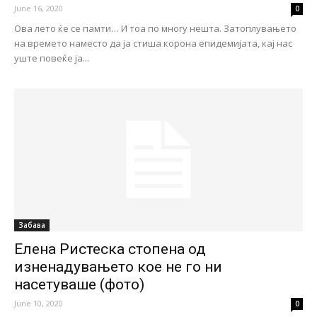
June 16, 2020
0
Ова лето ќе се памти… И тоа по многу нешта. Затоплувањето
на времето наместо да ја стиша корона епидемијата, кај нас
уште повеќе ја...
Забава
Елена Ристеска стопена од
изненадувањето кое не го ни
насетуваше (фото)
June 10, 2020
0