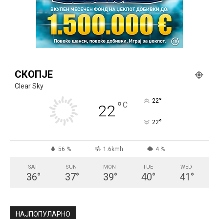
СКОПЈЕ
Clear Sky
°
22
°
C
22
°
22
56 %
1.6kmh
4 %
SAT
SUN
MON
TUE
WED
36
°
37
°
39
°
40
°
41
°
НАЈПОПУЛАРНО