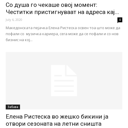
Со душа го чекаше овој момент:
Честитки пристигнуваат на адреса кај...
July 6, 2020
0
Македонската пејачка Елена Ристеска освен тоа што може да
пофали со музичка кариера, сега може да се пофали и со нов
бизнис на кој...
Забава
Елена Ристеска во жешко бикини ја
отвори сезоната на летни сништа