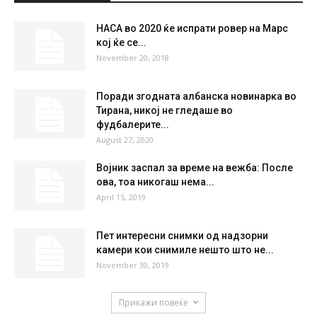
НАСА во 2020 ќе испрати ровер на Марс
кој ќе се...
November 20, 2018
Поради згодната албанска новинарка во
Тирана, никој не гледаше во
фудбалерите...
August 27, 2020
Војник заспал за време на вежба: После
ова, тоа никогаш нема...
April 15, 2019
Пет интересни снимки од надзорни
камери кои снимиле нешто што не...
November 30, 2019
Прикажи повеќе