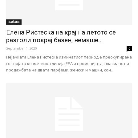
Забава
Елена Ристеска на крај на летото се
разголи покрај базен, немаше...
September 1, 2020
0
Пејачката Елена Ристеска изминатиот период е преокупирана
со својата козметичка линија ЕРА и промоцијата, пласманот и
продажбата на двата парфеми, женски и машки, кои...