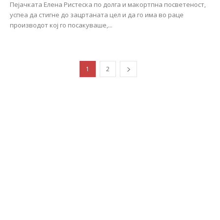
Пејачката Елена Ристеска по долга и макортпна посветеност,
успеа да стигне до зацртаната цел и да го има во раце
производот кој го посакуваше,...
1
2