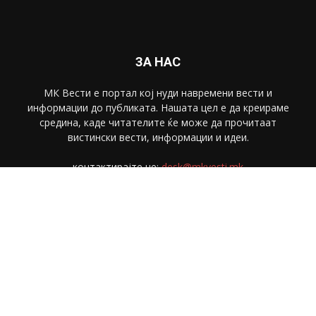
ЗА НАС
МК Вести е портал коj нуди навремени вести и
информации до публиката. Нашата цел е да креираме
средина, каде читателите ќе може да прочитаат
вистински вести, информации и идеи.
контактирајте не:
desk@mkvesti.mk
СЛЕДЕТЕ НЕ
© МК Вести 2018. Сите права се задржани.