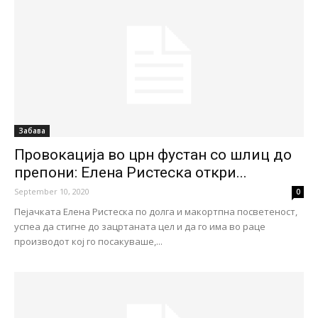
Забава
Провокација во црн фустан со шлиц до
препони: Елена Ристеска откри...
September 10, 2020
0
Пејачката Елена Ристеска по долга и макортпна посветеност,
успеа да стигне до зацртаната цел и да го има во раце
производот кој го посакуваше,...