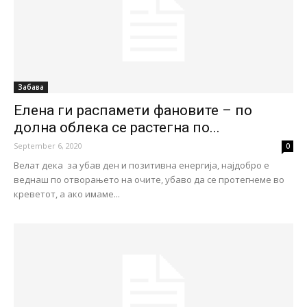
Забава
Елена ги распамети фановите – по
долна облека се растегна по...
September 6, 2020
0
Велат дека за убав ден и позитивна енергија, најдобро е
веднаш по отворањето на очите, убаво да се протегнеме во
креветот, а ако имаме...