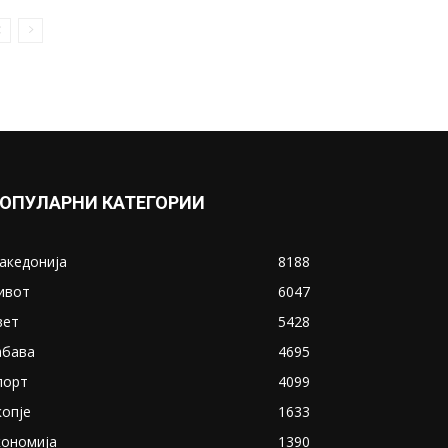
ОПУЛАРНИ КАТЕГОРИИ
акедонија
8188
ивот
6047
вет
5428
абава
4695
порт
4099
копје
1633
кономија
1390