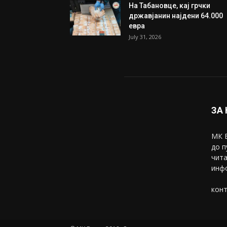
На Табановце, кај грчки
државјанин најдени 64.000
евра
July 31, 2026
ЗА
МК В
до п
чита
инфо
конт