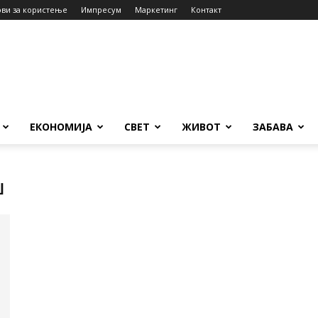
ови за користење
Импресум
Маркетинг
Контакт
ЕКОНОМИЈА
СВЕТ
ЖИВОТ
ЗАБАВА
ш