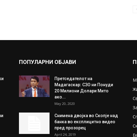
ПОПУЛАРНИ ОБЈАВИ
П
ки
Претседателот на
М
Мадагаскар: СЗО ни Понуди
Ж
20 Милиони Долари Мито
ако...
С
May 20, 2020
З
ни
Снимена двојка во Скопје над
С
банка во експлицитно видео
С
пред прозорец
April 24, 2019
Е