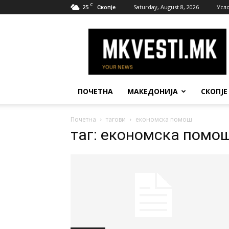
C
25
Saturday, August 8, 2026
Усл
Скопје
МК
Вести
ПОЧЕТНА
МАКЕДОНИЈА
СКОПЈЕ
Почетна
тагови
економска помош
таг: економска помо