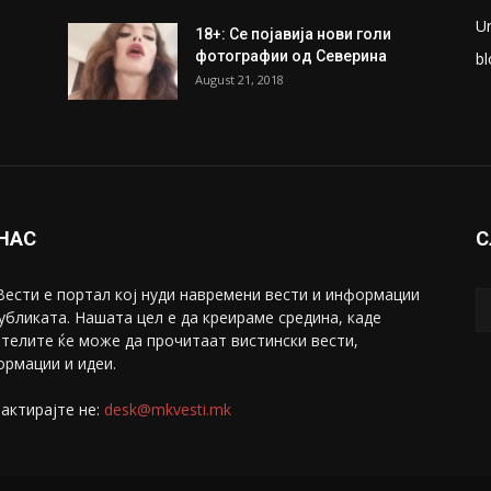
U
18+: Се појавија нови голи
фотографии од Северина
bl
August 21, 2018
 НАС
С
ести е портал коj нуди навремени вести и информации
убликата. Нашата цел е да креираме средина, каде
телите ќе може да прочитаат вистински вести,
рмации и идеи.
актирајте не:
desk@mkvesti.mk