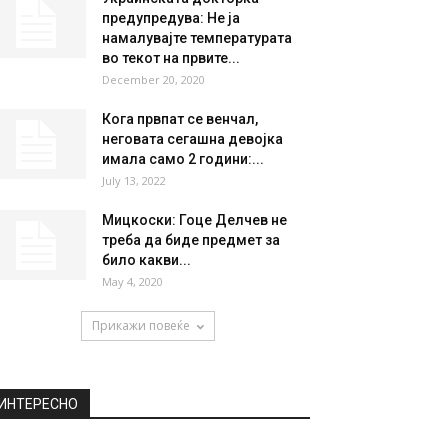
предупредува: Не ја
намалувајте температурата
во текот на првите...
December 20, 2020
Кога првпат се венчал,
неговата сегашна девојка
имала само 2 години:...
July 13, 2022
Мицкоски: Гоце Делчев не
треба да биде предмет за
било какви...
May 4, 2020
Прикажи повеќе
ИНТЕРЕСНО