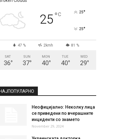
Broken Clouds
°
25
°
C
25
°
25
47 %
2kmh
81 %
SAT
SUN
MON
TUE
WED
36
°
37
°
40
°
40
°
29
°
НАЈПОПУЛАРНО
Неофицијално: Неколку лица
се приведени по вчерашните
инциденти со знамето
November 29, 2024
Украинската докторка