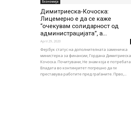
Економија
Димитриеска-Кочоска:
Лицемерно е да се каже
“очекувам солидарност од
администрацијата”, а...
April 29, 2020
Фејсбук статус на дополнителната заменичка
министерка за финансии, Гордана Димитриеска
Кочоска. Почитувани, Не знам која е потребата
Владата во континуитет погрешно да ги
преставува работите пред граѓаните. Прво,...