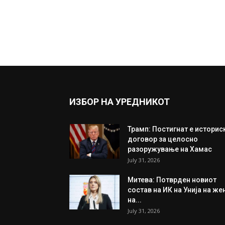
ИЗБОР НА УРЕДНИКОТ
Трамп: Постигнат е историс
договор за целосно
разоружување на Хамас
July 31, 2026
Митева: Потврден новиот
состав на ИК на Унија на же
на...
July 31, 2026