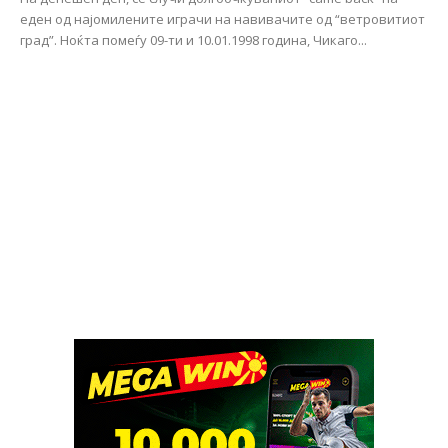
еден од најомилените играчи на навивачите од “ветровитиот
град”. Нoќта помеѓу 09-ти и 10.01.1998 година, Чикаго...