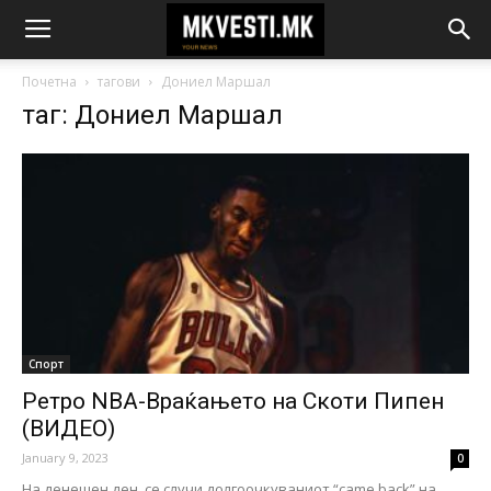
Почетна
тагови
Дониел Маршал
таг: Дониел Маршал
Спорт
Ретро NBA-Враќањето на Скоти Пипен
(ВИДЕО)
January 9, 2023
0
На денешен ден, се случи долгоочкуваниот “came back” на