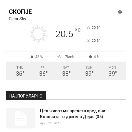
СКОПЈЕ
Clear Sky
°
20.6
°
C
20.6
°
20.6
42 %
1.7kmh
4 %
THU
FRI
SAT
SUN
MON
36
°
36
°
38
°
39
°
39
°
НАЈПОПУЛАРНО
Цел живот ми прелета пред очи:
Короната го држела Дејан (35)...
April 25, 2020