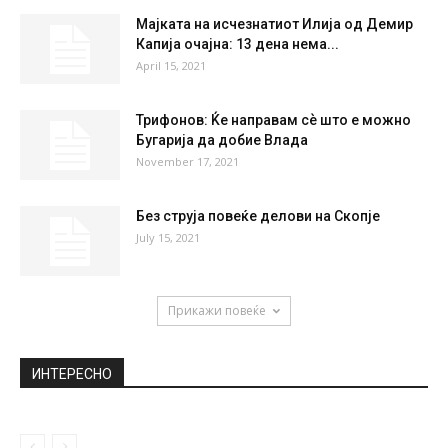
Мајката на исчезнатиот Илија од Демир
Капија очајна: 13 дена нема...
April 15, 2021
Трифонов: Ќе направам сѐ што е можно
Бугарија да добие Влада
November 17, 2021
Без струја повеќе делови на Скопје
July 15, 2021
Прикажи повеќе
ИНТЕРЕСНО