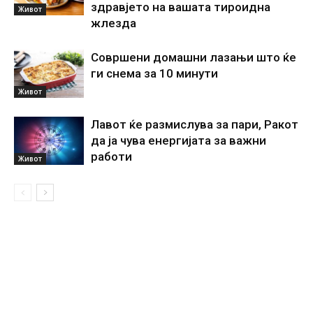
здравјето на вашата тироидна
Живот
жлезда
Совршени домашни лазањи што ќе
ги снема за 10 минути
Живот
Лавот ќе размислува за пари, Ракот
да ја чува енергијата за важни
работи
Живот