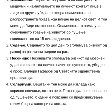
медиуми и намалувањето на личниот контакт лице в
лице со други луѓе, ја претвора осаменоста во
распространета појава која влијае на целиот свет. И тоа
може да биде смртоносно. Осаменоста го намалува
очекуваното траење на животот со пушење
еквивалентно на 15 цигари дневно.
Седење
. Седењето по цел ден го зголемува ризикот од
развој на различни видови на рак.
Несоница:
Несоницата зголемува ризикот од мозочен
удар и инфаркт на сличен начин со пушењето, убеден
е проф. Валери Гафаров од Светската здравствена
организација.
Солариуми.
Вештачки тен може да изгледа како
корисно сончање, но тоа не е. Потенцијално е поопасно
од пушењето, бидејќи е поврзано со предизвикување
голем број на канцери на кожата.