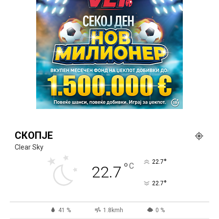
СКОПЈЕ
Clear Sky
°
22.7
°
C
22.7
°
22.7
41 %
1.8kmh
0 %