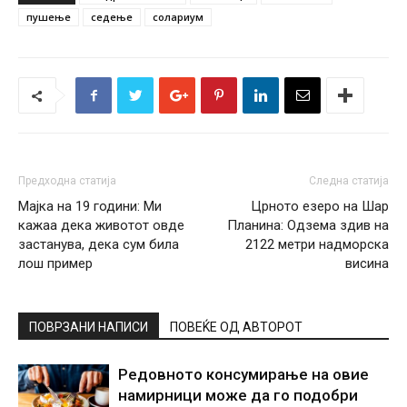
пушење
седење
солариум
Предходна статија
Следна статија
Мајка на 19 години: Ми
Црното езеро на Шар
кажаа дека животот овде
Планина: Одзема здив на
застанува, дека сум била
2122 метри надморска
лош пример
висина
ПОВРЗАНИ НАПИСИ
ПОВЕЌЕ ОД АВТОРОТ
Редовното консумирање на овие
намирници може да го подобри