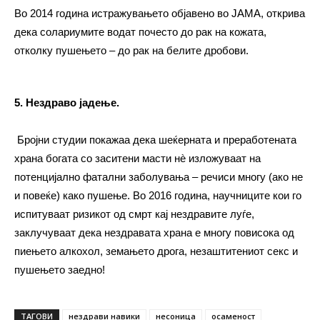
Во 2014 година истражувањето објавено во JAMA, открива
дека солариумите водат почесто до рак на кожата,
отколку пушењето – до рак на белите дробови.
5. Нездраво јадење.
Бројни студии покажаа дека шеќерната и преработената
храна богата со заситени масти нè изложуваат на
потенцијално фатални заболувања – речиси многу (ако не
и повеќе) како пушење. Во 2016 година, научниците кои го
испитуваат ризикот од смрт кај нездравите луѓе,
заклучуваат дека нездравата храна е многу повисока од
пиењето алкохол, земањето дрога, незаштитениот секс и
пушењето заедно!
ТАГОВИ
нездрави навики
несоница
осаменост