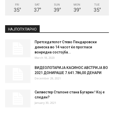
FRI
SAT
SUN
MON
TUE
35
°
37
°
39
°
39
°
35
°
НАЈПОПУЛАРНО
Претседателот Стево Пендаровски
денеска во 14 часот ќе прогласи
вонредна состојба...
March 18, 2020
ВИДЕОЛОТАРИЈА КАСИНОС АВСТРИЈА ВО
2021 ДОНИРАШЕ 7.641.786,00 ДЕНАРИ
December 28, 2021
Силвестер Сталоне стана Бугарин ! Кој е
следен?
January 30, 2021