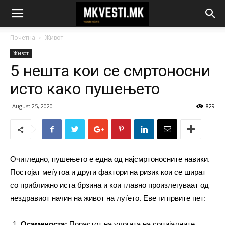
Почетна
Живот
Живот
5 нешта кои се смртоносни
исто како пушењето
August 25, 2020
829
Очигледно, пушењето е една од најсмртоносните навики.
Постојат меѓутоа и други фактори на ризик кои се шират
со приближно иста брзина и кои главно произлегуваат од
нездравиот начин на живот на луѓето. Еве ги првите пет:
Осаменоста:
Порастот на улогата на социјалните