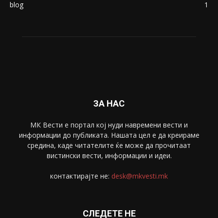
blog
1
ЗА НАС
МК Вести е портал коj нуди навремени вести и
информации до публиката. Нашата цел е да креираме
средина, каде читателите ќе може да прочитаат
вистински вести, информации и идеи.
контактирајте не:
desk@mkvesti.mk
СЛЕДЕТЕ НЕ