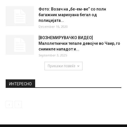
Фото: Возач на „бе-ем-ве“ со полн
багажник марихуана бегал од
полицијата...
December 16, 2020
[ВОЗНЕМИРУВАЧКО ВИДЕО]
Малолетнички тепале девојче во Чаир, го
снимиле нападот и...
September 3, 2025
Прикажи повеќе
ИНТЕРЕСНО