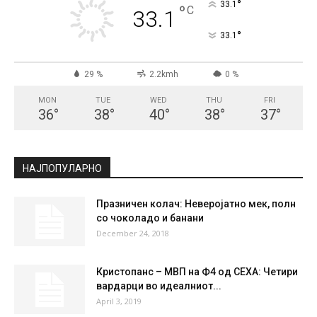
°
33.1
°
C
33.1
°
33.1
29 %
2.2kmh
0 %
MON
TUE
WED
THU
FRI
36
°
38
°
40
°
38
°
37
°
НАЈПОПУЛАРНО
Празничен колач: Неверојатно мек, полн
со чоколадо и банани
December 24, 2018
Кристопанс – МВП на Ф4 од СЕХА: Четири
вардарци во идеалниот...
April 3, 2019