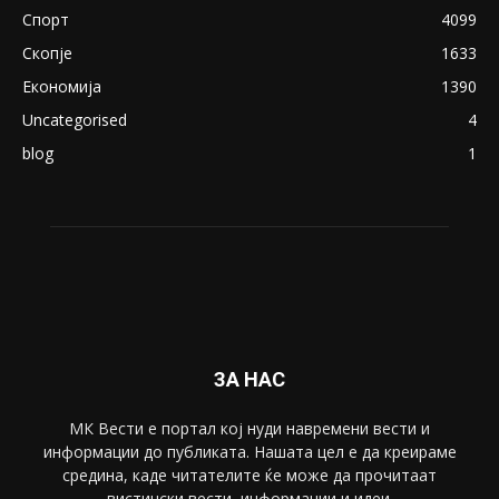
Спорт
4099
Скопје
1633
Економија
1390
Uncategorised
4
blog
1
ЗА НАС
МК Вести е портал коj нуди навремени вести и
информации до публиката. Нашата цел е да креираме
средина, каде читателите ќе може да прочитаат
вистински вести, информации и идеи.