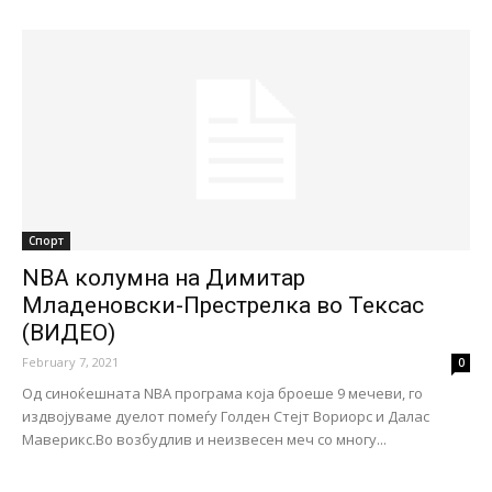
Спорт
NBA колумна на Димитар
Младеновски-Престрелка во Тексас
(ВИДЕО)
February 7, 2021
0
Од синоќешната NBA програма која броеше 9 мечеви, го
издвојуваме дуелот помеѓу Голден Стејт Вориорс и Далас
Маверикс.Во возбудлив и неизвесен меч со многу...