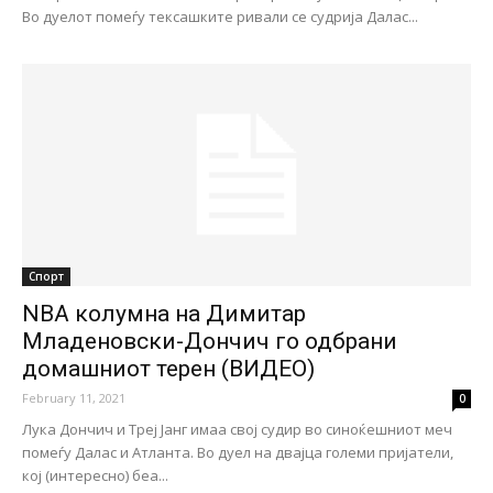
Во дуелот помеѓу тексашките ривали се судрија Далас...
Спорт
NBA колумна на Димитар
Младеновски-Дончич го одбрани
домашниот терен (ВИДЕО)
February 11, 2021
0
Лука Дончич и Треј Јанг имаа свој судир во синоќешниот меч
помеѓу Далас и Атланта. Во дуел на двајца големи пријатели,
кој (интересно) беа...