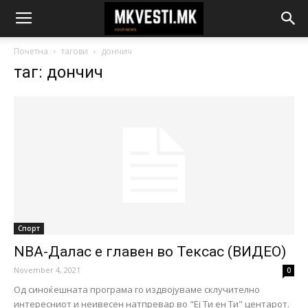
Почетна
тагови
дончич
таг: дончич
Спорт
NBA-Далас е главен во Тексас (ВИДЕО)
November 4, 2021
0
Од синоќешната програма го издвојуваме склучително
интересниот и неивесен натпревар во "Еј Ти ен Ти" центарот.