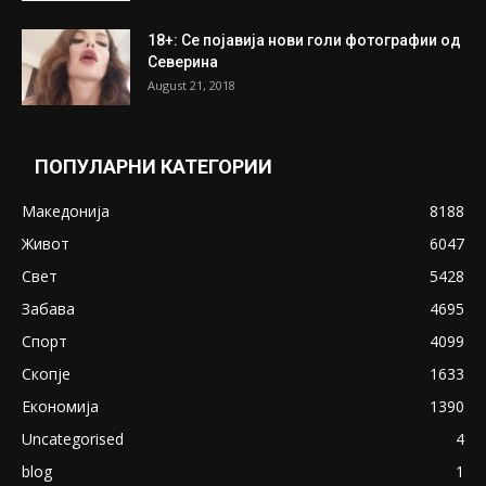
ПОПУЛАРНИ ОБЈАВИ
Претседателот на Мадагаскар: СЗО ни
Понуди 20 Милиони Долари Мито ако...
May 20, 2020
Снимена двојка во Скопје над банка во
експлицитно видео пред прозорец
April 24, 2019
18+: Се појавија нови голи фотографии од
Северина
August 21, 2018
ПОПУЛАРНИ КАТЕГОРИИ
Македонија
8188