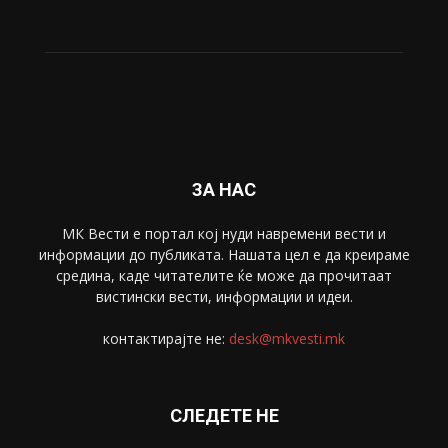
Живот
6047
Свет
5428
Забава
4695
Спорт
4099
Скопје
1633
Економија
1390
Uncategorised
4
blog
1
ЗА НАС