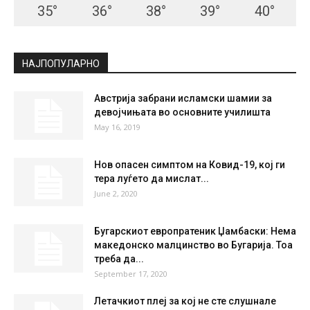
СКОПЈЕ
Scattered Clouds
°
35.1
°
C
35.1
°
35.1
19 %
6.5kmh
29 %
THU
FRI
SAT
SUN
MON
35
°
36
°
38
°
39
°
40
°
НАЈПОПУЛАРНО
Австрија забрани исламски шамии за
девојчињата во основните училишта
May 16, 2019