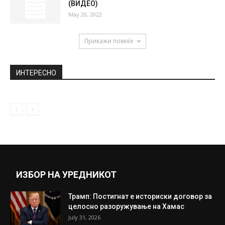
Нов опасен симптом на Ковид-19, кој ги
тера луѓето да мислат...
June 2, 2020
Бугарскиот европратеник Џамбаски: Нема
македонско малцинство во Бугарија. Тоа
треба да...
September 17, 2020
Летачкиот плеј за кој не сте слушнале
(ВИДЕО)
May 20, 2022
Прикажи повеќе
ИНТЕРЕСНО