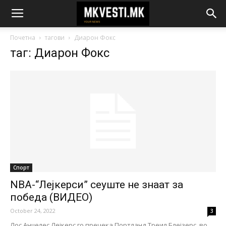
Почетна
тагови
Диарон Фокс
таг: Диарон Фокс
Спорт
NBA-“Лејкерси” сеуште не знаат за
победа (ВИДЕО)
October 24, 2022
3
Лос Анџелес Лејкерс го пречека Портланд Треил Блејзерс, во