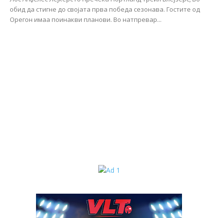
обид да стигне до својата прва победа сезонава. Гостите од
Орегон имаа поинакви планови. Во натпревар...