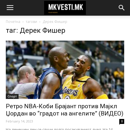
Почетна
тагови
Дерек Фишер
таг: Дерек Фишер
Спорт
Ретро NBA-Коби Брајант против Мајкл
Џордан во “градот на ангелите” (ВИДЕО)
February 14, 2023
0
На денешен ден се случи долго посакуваниот дуел. На 14