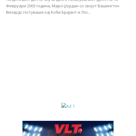
Февруари 2003 година, Мајкл Џордан со својот Вашингтон
Визардс гостуваше кај Коби Брајант и Лос...