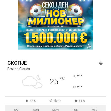
СКОПЈЕ
Broken Clouds
°
25
°
C
25
°
25
47 %
2kmh
81 %
SAT
SUN
MON
TUE
WED