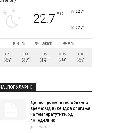
СКОПЈЕ
Clear Sky
°
22.7
°
C
22.7
°
22.7
41 %
1.8kmh
0 %
FRI
SAT
SUN
MON
TUE
35
°
37
°
39
°
39
°
35
°