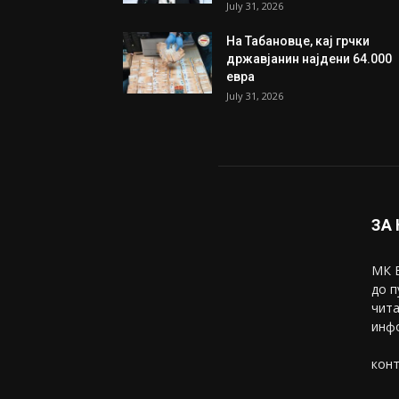
ИЗБОР НА УРЕДНИКОТ
Трамп: Постигнат е историс
договор за целосно
разоружување на Хамас
July 31, 2026
Митева: Потврден новиот
состав на ИК на Унија на же
на...
July 31, 2026
На Табановце, кај грчки
државјанин најдени 64.000
евра
July 31, 2026