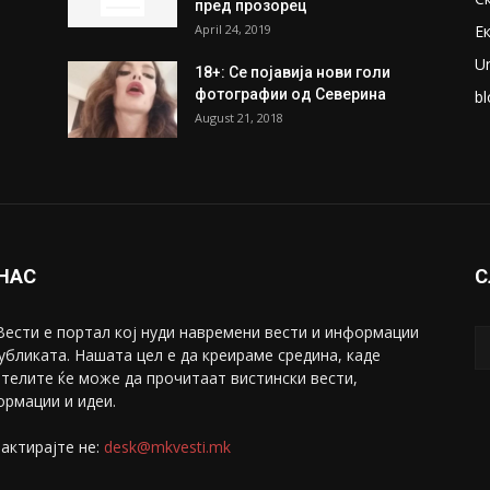
ПОПУЛАРНИ ОБЈАВИ
П
ки
Претседателот на
М
Мадагаскар: СЗО ни Понуди
Ж
20 Милиони Долари Мито
ако...
С
May 20, 2020
З
ни
Снимена двојка во Скопје над
С
банка во експлицитно видео
С
пред прозорец
April 24, 2019
Е
U
18+: Се појавија нови голи
фотографии од Северина
bl
August 21, 2018