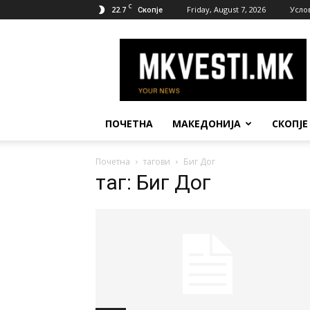
C
22.7
Friday, August 7, 2026
Усло
Скопје
МК
Вести
ПОЧЕТНА
МАКЕДОНИЈА
СКОПЈЕ
Почетна
тагови
Биг Дог
таг: Биг Дог