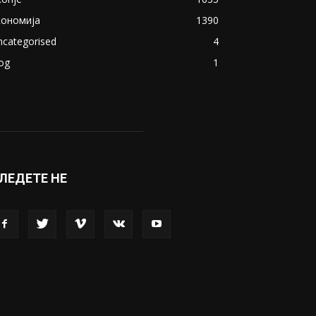
ОПУЛАРНИ КАТЕГОРИИ
акедонија
8188
ивот
6047
вет
5428
абава
4695
порт
4099
копје
1633
кономија
1390
ncategorised
4
og
1