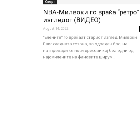
Спорт
NBA-Милвоки го враќа “ретро”
изгледот (ВИДЕО)
August 14, 2022
“Елените” го враќаат стариот изглед. Милвоки
Бакс следната сезона, во одреден број на
натпревари ќе носи дресови кој беа едни од
најомилените на фановите ширум...