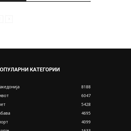
May 4, 2020
Ќе се исплаќа К-15: Колку
пари треба да ви легнат на...
December 2, 2020
Прикажи повеќе
ИНТЕРЕСНО