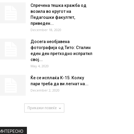
НАЈПОПУЛАРНО
Денес променливо облачно
време: Од викендов опаѓање
на температутите, од
понеделник...
June 28, 2019
Спречена тешка кражба од
возила во кругот на
Педагошки факултет,
приведен...
December 18, 2020
Досега необјавена
фотографија од Тито: Сталин
еден ден претходно испратил
свој...