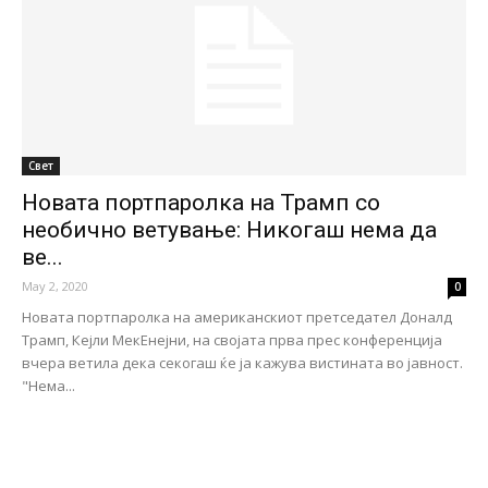
Свет
Новата портпаролка на Трамп со
необично ветување: Никогаш нема да
ве...
May 2, 2020
0
Новата портпаролка на американскиот претседател Доналд
Трамп, Кејли МекЕнејни, на својата прва прес конференција
вчера ветила дека секогаш ќе ја кажува вистината во јавност.
"Нема...