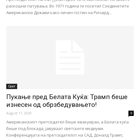
раскошни патувања. Во 1971 година ги посетил Соединетите
Американски Држави како личен гостин на Ричард...
Свет
Пукање пред Белата Куќа: Трамп беше
изнесен од обрзбедувањето!
August 11, 2020
0
Американскиот претседател беше евакуиран, а Белата куќа
беше под блокада, јавуваат светските медиуми.
Конференцијата на претседателот на САД, Доналд Трамп,