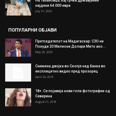
Трамп: Постигнат е историски договор за
целосно разоружување на Хамас
July 31, 2026
Митева: Потврден новиот состав на ИК на
Унија на жени на...
July 31, 2026
На Табановце, кај грчки државјанин
најдени 64.000 евра
July 31, 2026
ПОПУЛАРНИ ОБЈАВИ
Претседателот на Мадагаскар: СЗО ни
Понуди 20 Милиони Долари Мито ако...
May 20, 2020