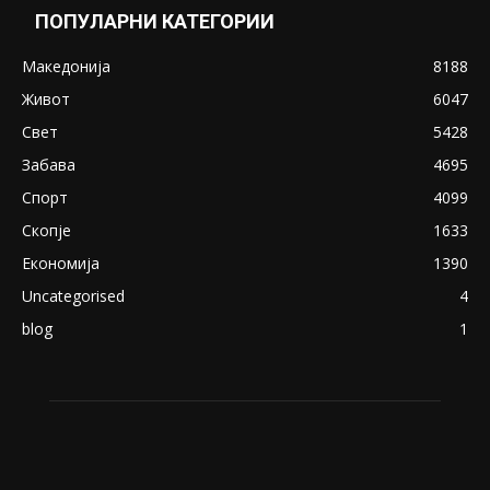
Снимена двојка во Скопје над банка во
експлицитно видео пред прозорец
April 24, 2019
18+: Се појавија нови голи фотографии од
Северина
August 21, 2018
ПОПУЛАРНИ КАТЕГОРИИ
Македонија
8188
Живот
6047
Свет
5428
Забава
4695
Спорт
4099
Скопје
1633