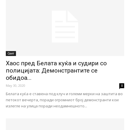
Свет
Хаос пред Белата куќа и судири со
полицијата: Демонстрантите се
обидоа...
May 30, 2020
0
Белата куќа е ставена под клуч и големи мерки на заштита во
петокот вечерта, поради огромниот број демонстранти кои
излегле на улица поради неодамнешното...