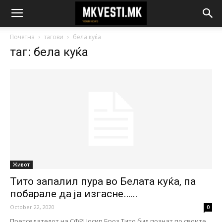
Почетна
тагови
бела куќа
таг: бела куќа
Живот
Тито запалил пура во Белата куќа, па
побарале да ја изгасне…...
October 22, 2020
0
Претседателот на СФРЈ Јосип Броз Тито бил познат по своите