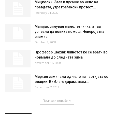
°
36
21 %
3.4kmh
0 %
SUN
MON
TUE
WED
THU
36
°
39
°
40
°
42
°
40
°
НАЈПОПУЛАРНО
Мицкоски: Заев и пукаше во чело на
правдата, утре граѓански протест...
February 24, 2020
Манијак силувал малолетничка, а таа
успеала да повика помош: Неверојатна
снимка...
October 8, 2018
Професор Шахин: Животот ќе се врати во