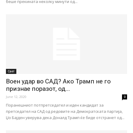
беше прекината неколку минути од...
Свет
Воен удар во САД? Ако Трамп не го
признае поразот, од...
June 12, 2020
0
Поранешниот потпретседател и иден кандидат за
претседател на САД од редовите на Демократската партија,
Џо Бајден уверува дека Доналд Трамп ќе биде отстранет од...