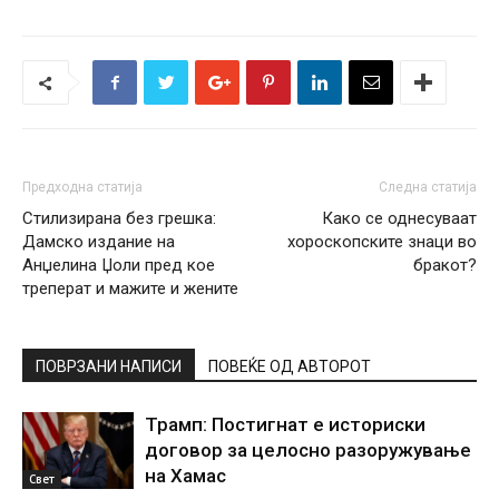
Предходна статија
Следна статија
Стилизирана без грешка:
Како се однесуваат
Дамско издание на
хороскопските знаци во
Анџелина Џоли пред кое
бракот?
треперат и мажите и жените
ПОВРЗАНИ НАПИСИ
ПОВЕЌЕ ОД АВТОРОТ
Трамп: Постигнат е историски
договор за целосно разоружување
на Хамас
Свет