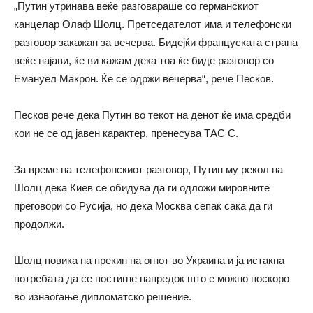
„Путин утринава веќе разговараше со германскиот
канцелар Олаф Шолц. Претседателот има и телефонски
разговор закажан за вечерва. Бидејќи француската страна
веќе најави, ќе ви кажам дека тоа ќе биде разговор со
Емануел Макрон. Ќе се одржи вечерва“, рече Песков.
Песков рече дека Путин во текот на денот ќе има средби
кои не се од јавен карактер, пренесува ТАС С.
За време на телефонскиот разговор, Путин му рекол на
Шолц дека Киев се обидува да ги одложи мировните
преговори со Русија, но дека Москва сепак сака да ги
продолжи.
Шолц повика на прекин на огнот во Украина и ја истакна
потребата да се постигне напредок што е можно поскоро
во изнаоѓање дипломатско решение.