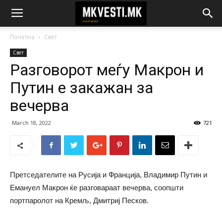
Почетна
Свет
Свет
Разговорот меѓу Макрон и
Путин е закажан за
вечерва
March 18, 2022
721
Претседателите на Русија и Франција, Владимир Путин и
Емануел Макрон ќе разговараат вечерва, соопшти
портпаролот на Кремљ, Дмитриј Песков.