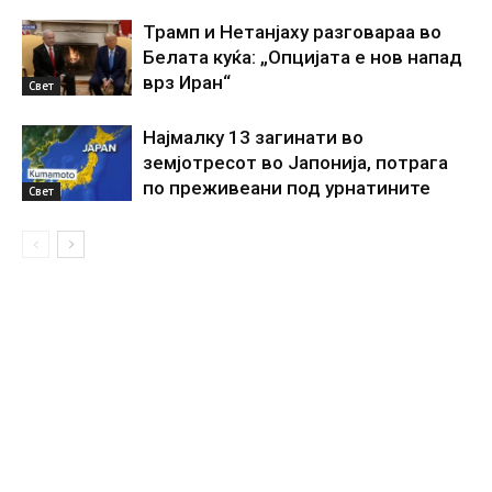
Трамп и Нетанјаху разговараа во
Белата куќа: „Опцијата е нов напад
врз Иран“
Свет
Најмалку 13 загинати во
земјотресот во Јапонија, потрага
по преживеани под урнатините
Свет