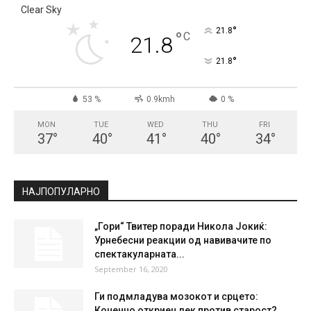
Clear Sky
°
21.8
°
C
21.8
°
21.8
53 %
0.9kmh
0 %
MON
TUE
WED
THU
FRI
37
°
40
°
41
°
40
°
34
°
НАЈПОПУЛАРНО
„Гори“ Твитер поради Никола Јокиќ:
Урнебесни реакции од навивачите по
спектакуларната...
September 16, 2020
Ги подмладува мозокот и срцето:
Конечно откриен лек против старост?