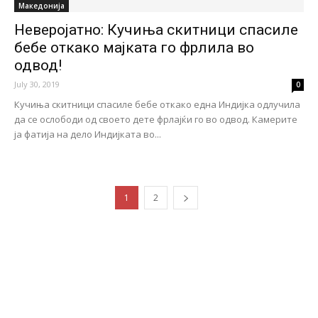
Македонија
Неверојатно: Кучиња скитници спасиле
бебе откако мајката го фрлила во
одвод!
July 30, 2019
0
Кучиња скитници спасиле бебе откако една Индијка одлучила
да се ослободи од своето дете фрлајќи го во одвод. Камерите
ја фатија на дело Индијката во...
1
2