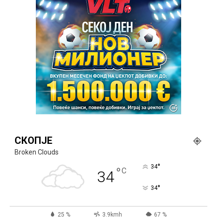
СКОПЈЕ
Broken Clouds
°
34
°
C
34
°
34
25 %
3.9kmh
67 %