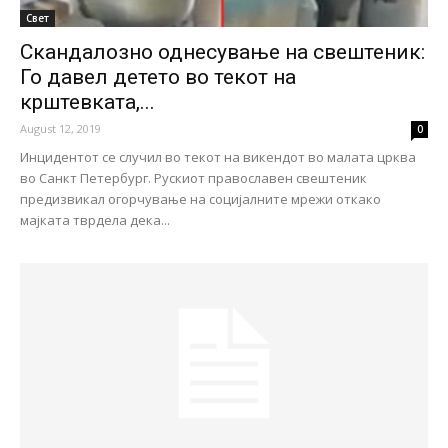
Свет
Скандалозно однесување на свештеник:
Го давел детето во текот на
крштевката,...
August 12, 2019
0
Инцидентот се случил во текот на викендот во малата црква
во Санкт Петербург. Рускиот православен свештеник
предизвикал огорчување на социјалните мрежи откако
мајката тврдела дека...