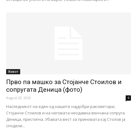
Живот
Прво па машко за Стојанче Стоилов и
сопругата Деница (фото)
August 20, 2020
0
Наследникот на еден од нашите најдобри ракометари,
Стојанче Стоилов и на неговата неодамна венчана сопруга
Деница, пристигна. Убавата вест за приновата кај Столов ја
сподели...