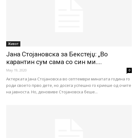
Живот
Јана Стојановска за Бекстејџ: „Во
карантин сум сама со син ми....
May 19, 2020
0
Актерката Јана Стојановска во септември минатата година го
роди своето прво дете, но досега успешно го криеше од очите
на јавноста. Но, деновиве Стојановска беше...