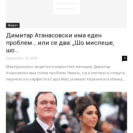
Живот
Димитар Атанасовски има еден
проблем… или се два: „Шо мислеше,
шо...
September 10, 2019
0
Македонскиот водител и маркетинг менаџер Диматар
Атансовски има голем проблем. Имено, тој и неговата сопруга
пејачката и харфистка Сара Мејс ја имаат ќеркичката Илина,...