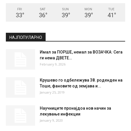
FRI
SAT
SUN
MON
TUE
33
°
36
°
39
°
39
°
41
°
НАЈПОПУЛАРНО
Имал за ПОРШЕ, немал за ВОЗАЧКА: Сега
ги нема ДВЕТЕ…
February 9, 2026
Крушево го одбележува 38. роденден на
Тоше, фановите од земјава и...
January 25, 2019
Научниците пронајдоа нов начин за
лекување инфекции
January 9, 2020