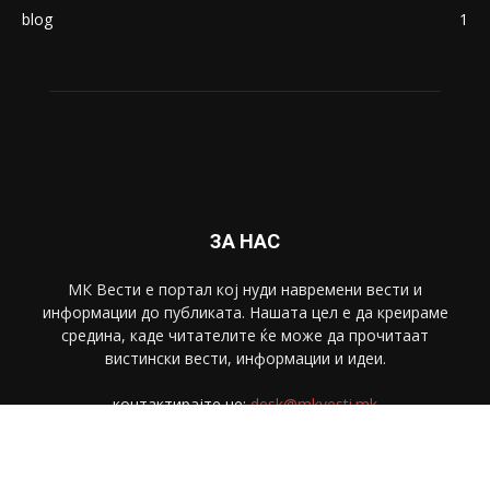
blog
1
ЗА НАС
МК Вести е портал коj нуди навремени вести и
информации до публиката. Нашата цел е да креираме
средина, каде читателите ќе може да прочитаат
вистински вести, информации и идеи.
контактирајте не:
desk@mkvesti.mk
СЛЕДЕТЕ НЕ