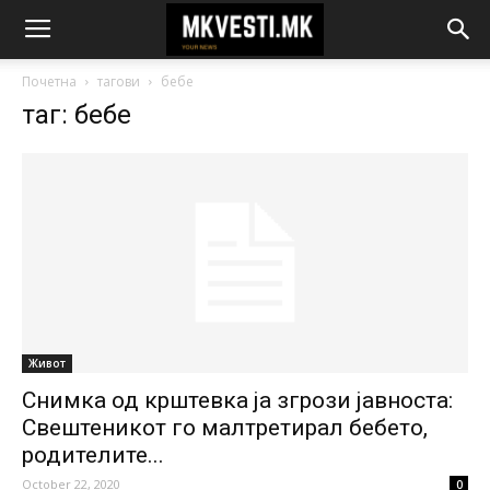
Почетна
тагови
бебе
таг: бебе
Живот
Снимка од крштевка ја згрози јавноста:
Свештеникот го малтретирал бебето,
родителите...
October 22, 2020
0