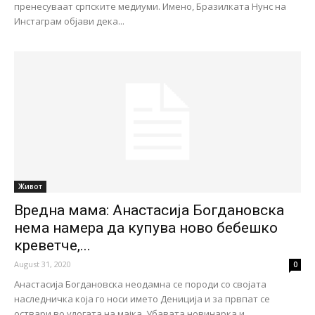
пренесуваат српските медиуми. Имено, Бразилката Нунс на
Инстаграм објави дека...
Живот
Вредна мама: Анастасија Богдановска
нема намера да купува ново бебешко
креветче,...
August 31, 2020
0
Анастасија Богдановска неодамна се породи со својата
наследничка која го носи името Дениција и за првпат се
оствари во улогата на мајка. Убавата новинарка и...