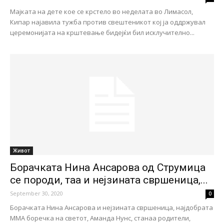
Мајката на дете кое се крстело во неделата во Лимасол,
Кипар најавила тужба против свештеникот кој ја оддржувал
церемонијата на крштевање бидејќи бил исклучително...
Живот
Борачката Нина Ансарова од Струмица
се породи, таа и нејзината свршеница,...
September 30, 2020
0
Борачката Нина Ансарова и нејзината свршеница, најдобрата
ММА боречка на светот, Аманда Нунс, станаа родители,