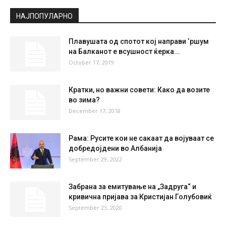
НАЈПОПУЛАРНО
Плавушата од спотот кој направи ‘ршум
на Балканот е всушност ќерка...
October 17, 2019
Кратки, но важни совети: Како да возите
во зима?
December 17, 2018
Рама: Русите кои не сакаат да војуваат се
добредојдени во Албанија
September 29, 2022
Забрана за емитување на „Задруга“ и
кривична пријава за Кристијан Голубовиќ
September 23, 2020