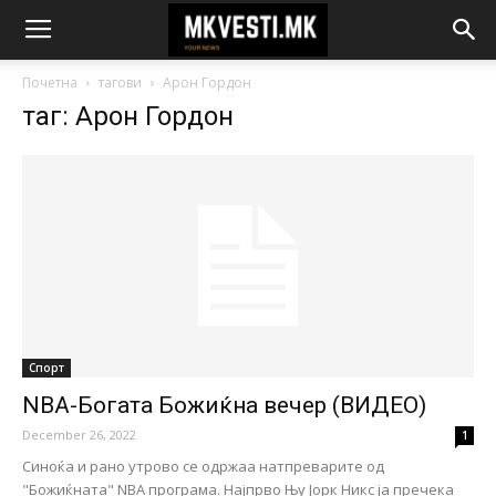
Почетна
тагови
Арон Гордон
таг: Арон Гордон
Спорт
NBA-Богата Божиќна вечер (ВИДЕО)
December 26, 2022
1
Синоќа и рано утрово се одржаа натпреварите од
"Божиќната" NBA програма. Најпрво Њу Јорк Никс ја пречека