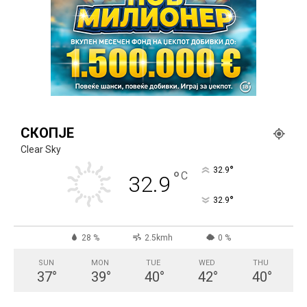
СКОПЈЕ
Clear Sky
°
32.9
°
C
32.9
°
32.9
28 %
2.5kmh
0 %
SUN
MON
TUE
WED
THU
37
°
39
°
40
°
42
°
40
°