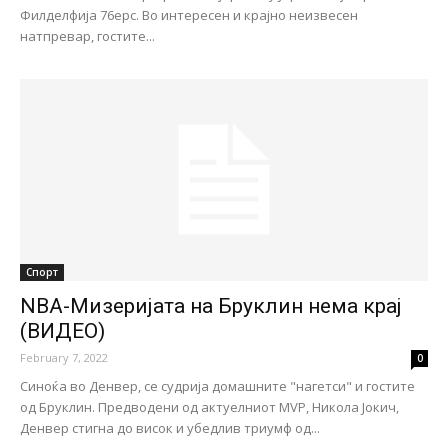
Филделфија 76ерс. Во интересен и крајно неизвесен
натпревар, гостите...
Спорт
NBA-Мизеријата на Бруклин нема крај
(ВИДЕО)
February 7, 2022
0
Синоќа во Денвер, се судрија домашните "нагетси" и гостите
од Бруклин. Предводени од актуелниот MVP, Никола Јокич,
Денвер стигна до висок и убедлив триумф од...