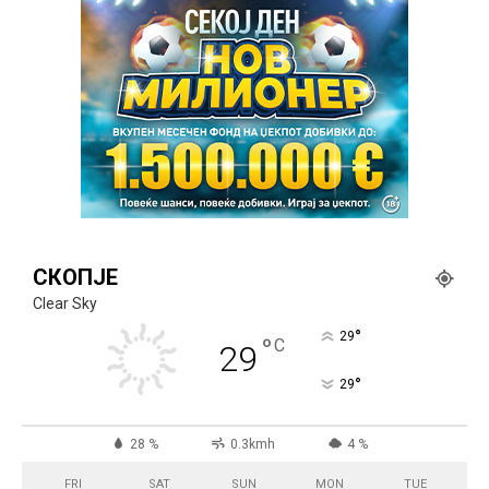
СКОПЈЕ
Clear Sky
°
29
°
C
29
°
29
28 %
0.3kmh
4 %
FRI
SAT
SUN
MON
TUE