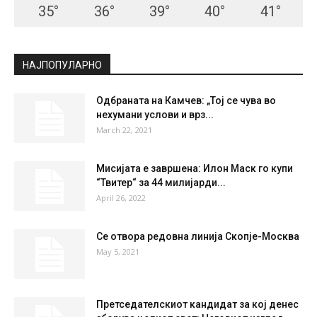
35
°
36
°
39
°
40
°
41
°
НАЈПОПУЛАРНО
Одбраната на Камчев: „Тој се чува во
нехумани услови и врз...
March 22, 2021
Мисијата е завршена: Илон Маск го купи
“Твитер“ за 44 милијарди...
April 26, 2022
Се отвора редовна линија Скопје-Москва
May 5, 2021
Претседателскиот кандидат за кој денес