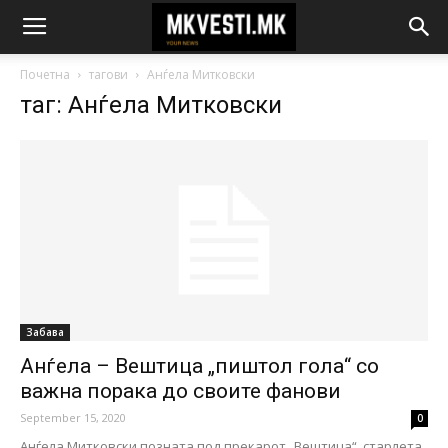
Почетна
тагови
Анѓела Митковски
таг: Анѓела Митковски
Забава
Анѓела – Вештица „пиштол гола“ со
важна порака до своите фанови
September 15, 2020
0
Анѓела Митковски позната под прекарот „Вештица“, старлета,