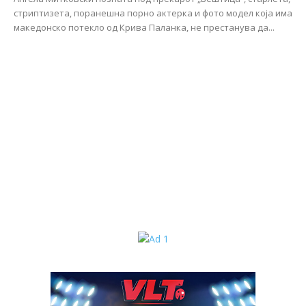
стриптизета, поранешна порно актерка и фото модел која има
македонско потекло од Крива Паланка, не престанува да...