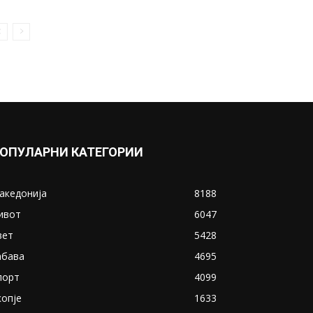
ОПУЛАРНИ КАТЕГОРИИ
акедонија
8188
ивот
6047
вет
5428
абава
4695
порт
4099
копје
1633