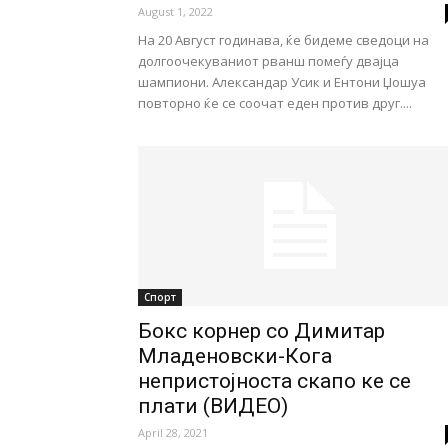
August 1, 2022
На 20 Август годинава, ќе бидеме сведоци на
долгоочекуваниот рванш помеѓу двајца
шампиони. Александар Усик и Ентони Џошуа
повторно ќе се соочат еден против друг....
Спорт
Бокс корнер со Димитар
Младеновски-Кога
непристојноста скапо ке се
плати (ВИДЕО)
April 28, 2021