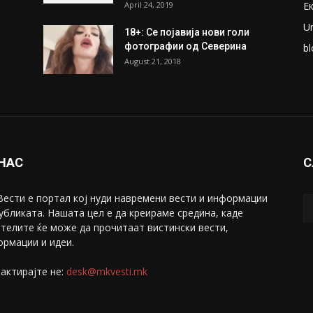
April 24, 2019
Е
U
18+: Се појавија нови голи
фотографии од Северина
bl
August 21, 2018
 НАС
С
ести е портал коj нуди навремени вести и информации
убликата. Нашата цел е да креираме средина, каде
телите ќе може да прочитаат вистински вести,
рмации и идеи.
актирајте не:
desk@mkvesti.mk