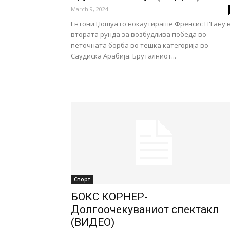
March 9, 2024
Ентони Џошуа го нокаутираше Френсис Н'Гану 
втората рунда за возбудлива победа во
петочната борба во тешка категорија во
Саудиска Арабија. Бруталниот...
Спорт
БОКС КОРНЕР-
Долгоочекуваниот спектакл
(ВИДЕО)