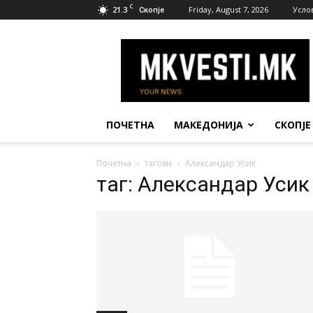
C
21.3
Friday, August 7, 2026
Усло
Скопје
МК
Вести
ПОЧЕТНА
МАКЕДОНИЈА
СКОПЈЕ
Почетна
тагови
Александар Усик
таг: Александар Усик