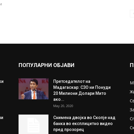
и
ПОПУЛАРНИ ОБЈАВИ
П
ки
Претседателот на
М
Мадагаскар: СЗО ни Понуди
Ж
20 Милиони Долари Мито
ако...
С
May 20, 2020
З
ни
Снимена двојка во Скопје над
С
банка во експлицитно видео
С
пред прозорец