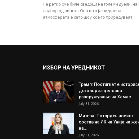
Не ретко сме биле сведоци на големи дуели, на 
надвор од рингот. Она што ја подгрева
атмосферата е сето шоу кое го приредуваат...
ИЗБОР НА УРЕДНИКОТ
Трамп: Постигнат е историс
договор за целосно
разоружување на Хамас
July 31, 2026
Митева: Потврден новиот
состав на ИК на Унија на же
на...
July 31, 2026