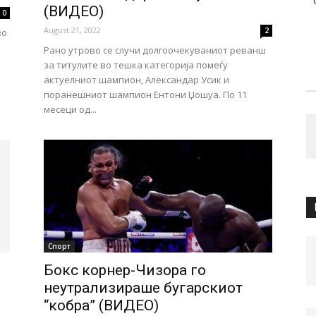
(ВИДЕО)
0
August 21, 2022
2
во
Рано утрово се случи долгоочекуваниот реванш
за титулите во тешка категорија помеѓу
актуелниот шампион, Александар Усик и
поранешниот шампион Ентони Џошуа. По 11
месеци од...
Спорт
Бокс корнер-Чизора го
неутрализираше бугарскиот
“кобра” (ВИДЕО)