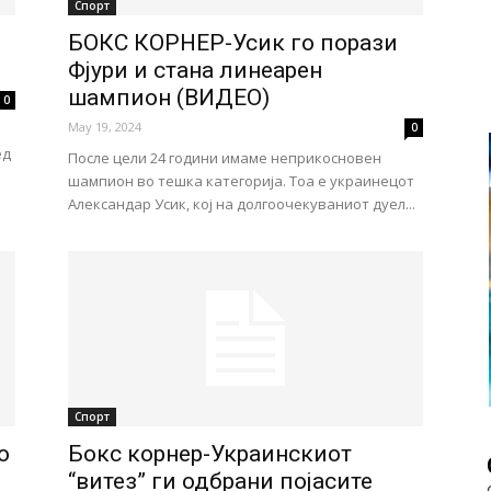
Спорт
БОКС КОРНЕР-Усик го порази
Фјури и стана линеарен
шампион (ВИДЕО)
0
May 19, 2024
0
ед
После цели 24 години имаме неприкосновен
шампион во тешка категорија. Тоа е украинецот
Александар Усик, кој на долгоочекуваниот дуел...
Спорт
о
Бокс корнер-Украинскиот
“витез” ги одбрани појасите