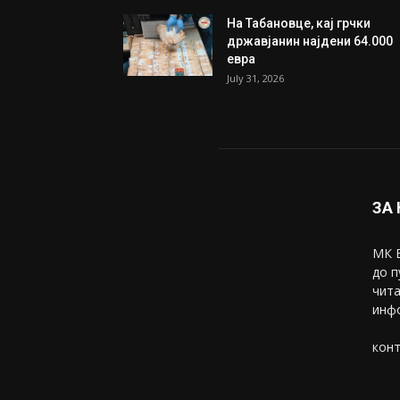
На Табановце, кај грчки
државјанин најдени 64.000
евра
July 31, 2026
ЗА
МК В
до п
чита
инфо
конт