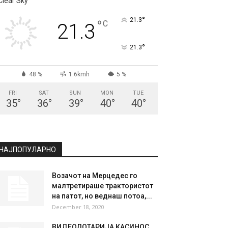
Clear Sky
°
21.3
°
C
21.3
°
21.3
48 %
1.6kmh
5 %
FRI
SAT
SUN
MON
TUE
35
°
36
°
39
°
40
°
40
°
НАЈПОПУЛАРНО
Возачот на Мерцедес го
малтретираше трактористот
на патот, но веднаш потоа,...
December 18, 2020
ВИДЕОЛОТАРИЈА КАСИНОС