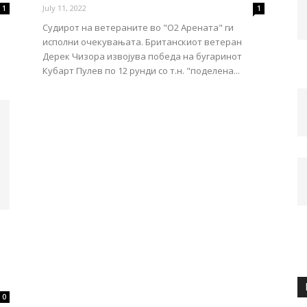
July 11, 2022
1
1
Судирот на ветераните во "О2 Арената" ги
исполни очекувањата. Британскиот ветеран
Дерек Чизора извојува победа на бугаринот
Кубарт Пулев по 12 рунди со т.н. "поделена...
0