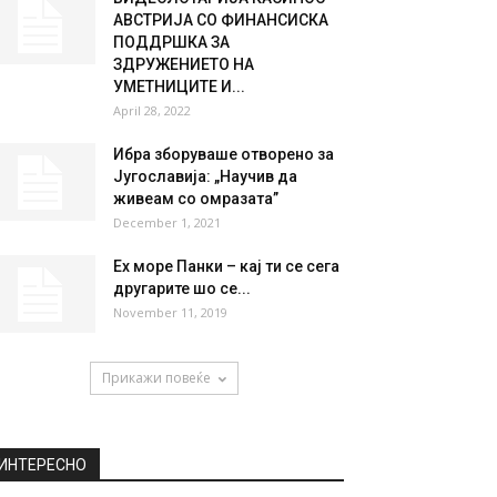
АВСТРИЈА СО ФИНАНСИСКА
ПОДДРШКА ЗА
ЗДРУЖЕНИЕТО НА
УМЕТНИЦИТЕ И...
April 28, 2022
Ибра зборуваше отворено за
Југославија: „Научив да
живеам со омразата”
December 1, 2021
Ех море Панки – кај ти се сега
другарите шо се...
November 11, 2019
Прикажи повеќе
ИНТЕРЕСНО