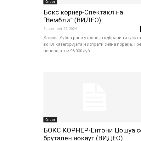
Спорт
Бокс корнер-Спектакл на
“Вембли” (ВИДЕО)
September 22, 2024
Даниел Дубоа рано утрово ја одбрани титулата
во IBF категоријата и испрати силна порака. Пр
неверојатни 96.000 луѓе...
Спорт
БОКС КОРНЕР-Ентони Џошуа с
брутален нокаут (ВИДЕО)