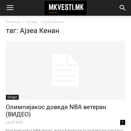
Почетна
тагови
Ајзеа Кенан
таг: Ајзеа Кенан
Спорт
Олимпијакос доведе NBA ветеран
(ВИДЕО)
July 8, 2022
1
Поранешниот NBA играч, Ајзеа Кенан ќе го предводи нападот