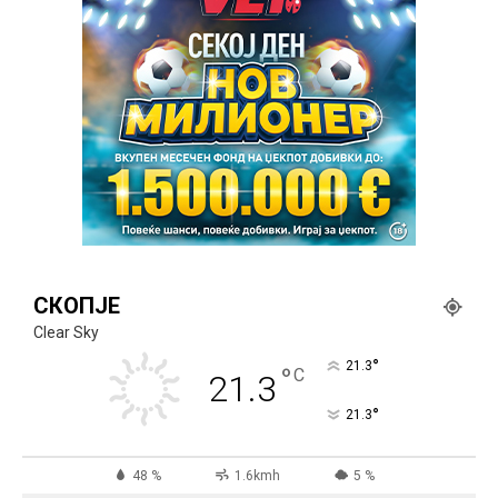
СКОПЈЕ
Clear Sky
°
21.3
°
C
21.3
°
21.3
48 %
1.6kmh
5 %