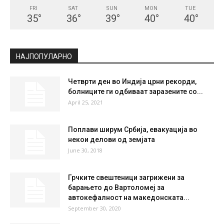
FRI
SAT
SUN
MON
TUE
35
°
36
°
39
°
40
°
40
°
НАЈПОПУЛАРНО
Четврти ден во Индија црни рекорди,
болниците ги одбиваат заразените со...
April 25, 2021
Поплави ширум Србија, евакуација во
некои делови од земјата
June 30, 2018
Грчките свештеници загрижени за
барањето до Вартоломеј за
автокефалност на македонската...
September 30, 2020