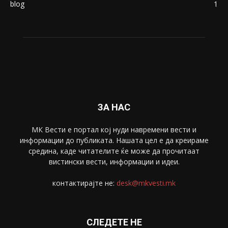
blog
1
ЗА НАС
МК Вести е портал коj нуди навремени вести и
информации до публиката. Нашата цел е да креираме
средина, каде читателите ќе може да прочитаат
вистински вести, информации и идеи.
контактирајте не:
desk@mkvesti.mk
СЛЕДЕТЕ НЕ