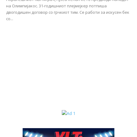
на Олимпијакос. 31-годишниот плејмејкер потпиша
двогодишен договор со грчкиот тим. Се работи за искусен бек
со...